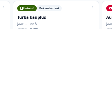
Unisend
Pakiautomaat
Turba kauplus
Au
Jaama tee 8
Jaa
Turba, 76201
Tur
Lahtioleku aeg: 0024
Suurused L, M, S, XL, XS
A
Sissepääsust paremal maja esifassaadil.
a
 võrgust: Omniva, DPD, Unisend. Kõigi pakiautomaatide nimekirjas 
kuaegu ning maksimaalseid paki mõõtmeid. Saad filtreerida ainult 
likuid korraga, et leida parim asukoht. Kõige mugavamad on tavali
, kuna sinna pääseb autoga ja saab külastada ka muudel asjaajam
aupluse lahtiolekuajast.
de (Omniva, DPD, SmartPosti, Venipak, DHL Express, Unisend ja uDr