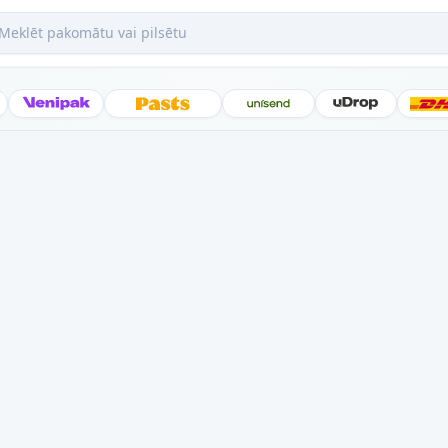
ēt pakomātu vai pilsētu
Posti
Venipak
Latvijas Pasts
Unisend
uDrop