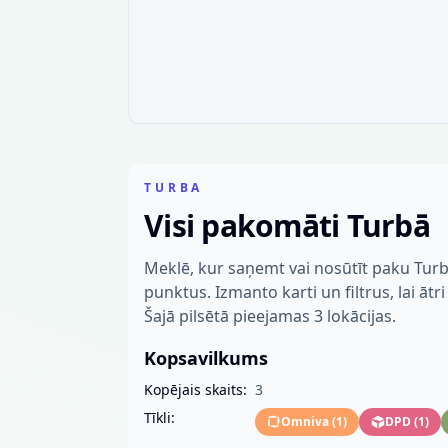
TURBA
Visi pakomāti Turbā
Meklē, kur saņemt vai nosūtīt paku Tur
punktus. Izmanto karti un filtrus, lai ātr
Šajā pilsētā pieejamas 3 lokācijas.
Kopsavilkums
Kopējais skaits:
3
Tīkli:
Omniva
(
1
)
DPD
(
1
)