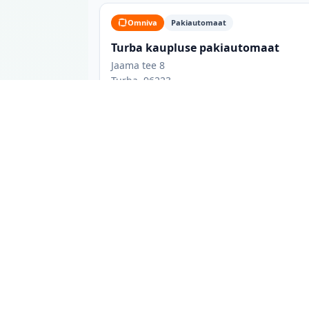
Omniva
Pakiautomaat
Turba kaupluse pakiautomaat
Jaama tee 8
Turba, 96223
Turba pakiautomaadid: mida tead
Turba linnas on 3 pakiautomaati 3 erinevast
võrgukuuluvust ja võimaluse korral lahtiole
lemmik teenusepakkuja, või vaadata kõiki va
toidukaupluste juures paiknevad automaadid
avalikus kohas asuv automaat, mis ei sõltu k
Andmeid uuendatakse iga päev otse pakivõrku