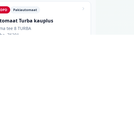
DPD
Pakiautomaat
tomaat Turba kauplus
ma tee 8 TURBA
ba, 76201
vatud 24/7
TURBA
allpool näed iga asukoha aadressi,
ühe võrgu pakiautomaate, kui sul on juba
selt suurte kaubanduskeskuste ja
istel. Ööpäevaringseks juurdepääsuks vali
op) avalikest allikatest, mis tähendab, et