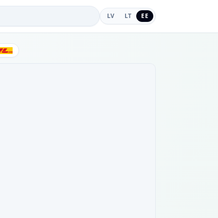
LV
LT
EE
DHL