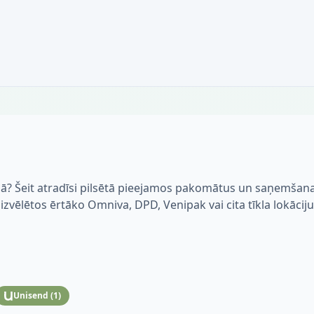
bā? Šeit atradīsi pilsētā pieejamos pakomātus un saņemšan
i izvēlētos ērtāko Omniva, DPD, Venipak vai cita tīkla lokāciju
Unisend
(
1
)