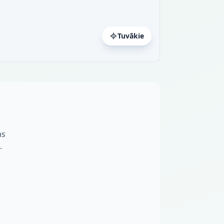
Tuvākie
as
.