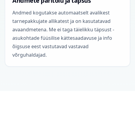
Andmete päritolu ja täpsus
Andmed kogutakse automaatselt avalikest
tarnepakkujate allikatest ja on kasutatavad
avaandmetena. Me ei taga täielikku täpsust -
asukohtade füüsilise kättesaadavuse ja info
õigsuse eest vastutavad vastavad
võrguhaldajad.
Projektist
Kontakt
Privaatsuspoliitika
Avaandmed
© 2026 drinkits DEV
•
Andmed uuendatud: eile 04:00