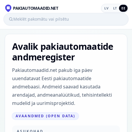
PAKIAUTOMAADID.NET
LV
LT
EE
Meklēt pakomātu vai pilsētu
Avalik pakiautomaatide
andmeregister
Pakiautomaadid.net pakub iga päev
uuendatavat Eesti pakiautomaatide
andmebaasi. Andmeid saavad kasutada
arendajad, andmeanalüütikud, tehisintellekti
mudelid ja uurimisprojektid.
AVAANDMED (OPEN DATA)
ASUKOHAD