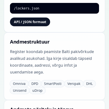
/lockers.json
API / JSON formaat
Andmestruktuur
Register koondab peamiste Balti pakivõrkude
avalikud asukohad. Iga kirje sisaldab täpseid
koordinaate, aadressi, võrgu infot ja
uuendamise aega.
Omniva
DPD
SmartPosti
Venipak
DHL
Unisend
uDrop