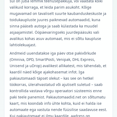
sul on juba lemmik teenusepakkuja, või vaadata kõiki
valikuid korraga, et leida parim asukoht. Kõige
mugavamad on tavaliselt suurte kaubanduskeskuste ja
toidukaupluste juures paiknevad automaadid, kuna
sinna pääseb autoga ja saab külastada ka muudel
asjaajamistel. Ööpäevaringseks juurdepääsuks vali
avalikus kohas asuv automaat, mis ei sõltu kaupluse
lahtiolekuajast.
Andmeid uuendatakse iga päev otse pakivõrkude
(Omniva, DPD, SmartPosti, Venipak, DHL Express,
Unisend ja uDrop) avalikest allikatest, mis tähendab, et
kaardil näed kõige ajakohasemat infot. Iga
pakiautomaadi täpset olekut – kas see on hetkel
töökorras, ülerahvastatud või ajutiselt suletud – saab
kontrollida vastava võrgu operaatori süsteemis enne
paki teele panemist. Pakiautomaadid.net on sõltumatu
kaart, mis koondab info ühte kohta, kuid ei halda ise
automaate ega vastuta nende füüsilise saadavuse eest.
Kui pakiautomaat ei ilmu kaardile, aadress on