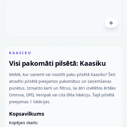
KAASIKU
Visi pakomāti pilsētā: Kaasiku
Meklē, kur saņemt vai nosūtīt paku pilsētā Kaasiku? Šeit
atradīsi pilsētā pieejamos pakomātus un saņemšanas
punktus. Izmanto karti un filtrus, lai ātri izvēlētos ērtāko
Omniva, DPD, Venipak vai cita tīkla lokāciju. Šajā pilsētā
pieejamas 1 lokācijas.
Kopsavilkums
Kopējais skaits: