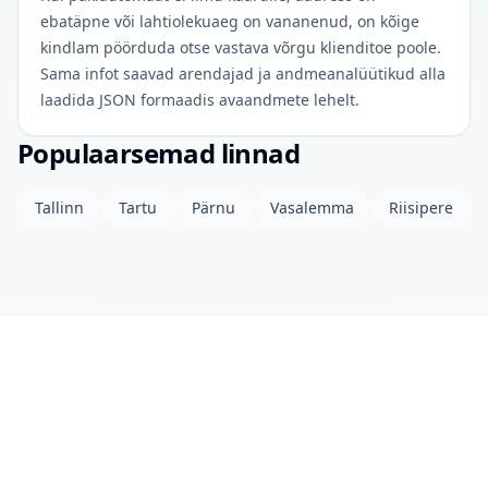
ebatäpne või lahtiolekuaeg on vananenud, on kõige
kindlam pöörduda otse vastava võrgu klienditoe poole.
Sama infot saavad arendajad ja andmeanalüütikud alla
laadida JSON formaadis avaandmete lehelt.
Populaarsemad linnad
Tallinn
Tartu
Pärnu
Vasalemma
Riisipere
Projektist
Kontakt
Privaatsuspoliitika
Avaandmed
© 2026 drinkits DEV
•
Andmed uuendatud: eile 04:00