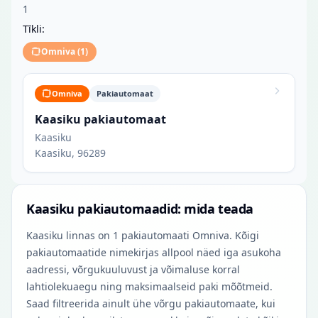
1
Tīkli:
Omniva
(
1
)
Omniva
Pakiautomaat
Kaasiku pakiautomaat
Kaasiku
Kaasiku, 96289
Kaasiku pakiautomaadid: mida teada
Kaasiku linnas on 1 pakiautomaati Omniva. Kõigi
pakiautomaatide nimekirjas allpool näed iga asukoha
aadressi, võrgukuuluvust ja võimaluse korral
lahtiolekuaegu ning maksimaalseid paki mõõtmeid.
Saad filtreerida ainult ühe võrgu pakiautomaate, kui