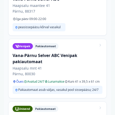
Haapsalu maantee 41
Pärnu, 88317
Iga päev 09:00-22:00
peasissepääsu kõrval vasakul
Venipak
Pakiautomaat
Vana-Pärnu Selver ABC Venipak
pakiautomaat
Haapsalu mnt 41
Pärnu, 80030
Õues
Avatud 24/7
Lunamakse
Kuni 41 x 39,5 x 61 cm
Pakiautomaat asub väljas, vasakul pool sissepääsu; 24/7
Unisend
Pakiautomaat