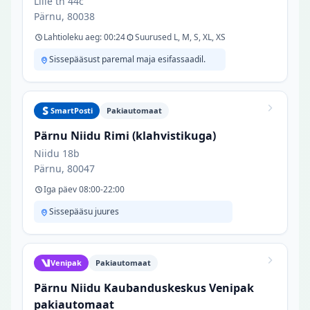
Lille tn 44c
Pärnu, 80038
Lahtioleku aeg: 00:24
Suurused L, M, S, XL, XS
Sissepääsust paremal maja esifassaadil.
SmartPosti
Pakiautomaat
Pärnu Niidu Rimi (klahvistikuga)
Niidu 18b
Pärnu, 80047
Iga päev 08:00-22:00
Sissepääsu juures
Venipak
Pakiautomaat
Pärnu Niidu Kaubanduskeskus Venipak
pakiautomaat