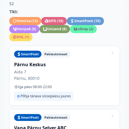
52
Tīkli:
Omniva
(
13
)
DPD
(
10
)
SmartPosti
(
10
)
Venipak
(
8
)
Unisend
(
8
)
uDrop
(
2
)
DHL
(
1
)
SmartPosti
Pakiautomaat
Pärnu Keskus
Aida 7
Pärnu, 80010
Iga päev 08:00-22:00
Põhja tänava sissepääsu juures
SmartPosti
Pakiautomaat
Vana Pärnu Selver ABC