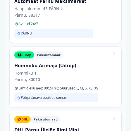
Automaat Pärnu Maksimarket
Haapsalu mnt 43 PÄRNU
Pärnu, 88317
Avatud 24/7
PÄRNU
uDrop
Pakiautomaat
Hommiku Ärimaja (Udrop)
Hommiku 1
Pärnu, 80010
Lahtioleku aeg: 00:24 h
Suurused L, M, S, XL, XS
Põhja tänava poolses seinas.
DHL
Pakiautomaat
DHL Pärnu Ülejõe Rimi Mini