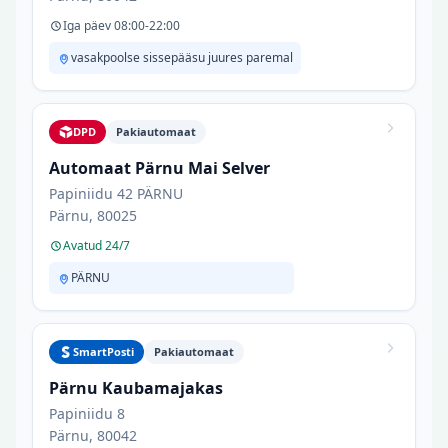
Iga päev 08:00-22:00
vasakpoolse sissepääsu juures paremal
DPD
Pakiautomaat
Automaat Pärnu Mai Selver
Papiniidu 42 PÄRNU
Pärnu, 80025
Avatud 24/7
PÄRNU
SmartPosti
Pakiautomaat
Pärnu Kaubamajakas
Papiniidu 8
Pärnu, 80042