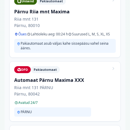
Unisend
Pakiautomaat
Pärnu Riia mnt Maxima
Riia mnt 131
Pärnu, 80010
Õues
Lahtioleku aeg: 00:24 h
Suurused L, M, S, XL, XS
Pakiautomaat asub väljas kahe sissepääsu vahel seina
ääres.
DPD
Pakiautomaat
Automaat Pärnu Maxima XXX
Riia mnt 131 PÄRNU
Pärnu, 80042
Avatud 24/7
PÄRNU