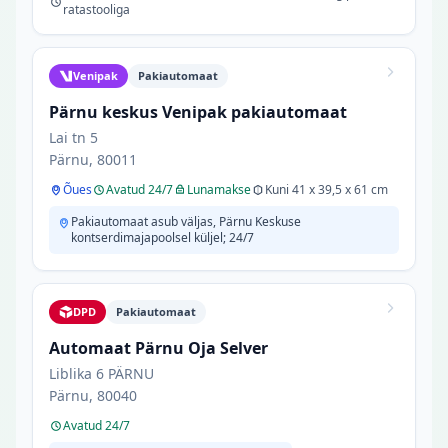
ratastooliga
Venipak
Pakiautomaat
Pärnu keskus Venipak pakiautomaat
Lai tn 5
Pärnu, 80011
Õues
Avatud 24/7
Lunamakse
Kuni 41 x 39,5 x 61 cm
Pakiautomaat asub väljas, Pärnu Keskuse
kontserdimajapoolsel küljel; 24/7
DPD
Pakiautomaat
Automaat Pärnu Oja Selver
Liblika 6 PÄRNU
Pärnu, 80040
Avatud 24/7