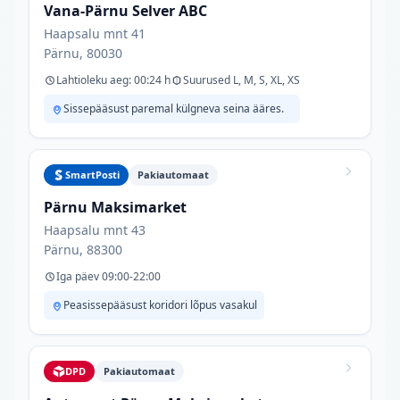
Vana-Pärnu Selver ABC
Haapsalu mnt 41
Pärnu, 80030
Lahtioleku aeg: 00:24 h
Suurused L, M, S, XL, XS
Sissepääsust paremal külgneva seina ääres.
SmartPosti
Pakiautomaat
Pärnu Maksimarket
Haapsalu mnt 43
Pärnu, 88300
Iga päev 09:00-22:00
Peasissepääsust koridori lõpus vasakul
DPD
Pakiautomaat