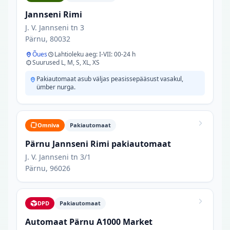
Jannseni Rimi
J. V. Jannseni tn 3
Pärnu, 80032
Õues
Lahtioleku aeg: I-VII: 00-24 h
Suurused L, M, S, XL, XS
Pakiautomaat asub väljas peasissepääsust vasakul,
ümber nurga.
Omniva
Pakiautomaat
Pärnu Jannseni Rimi pakiautomaat
J. V. Jannseni tn 3/1
Pärnu, 96026
DPD
Pakiautomaat
Automaat Pärnu A1000 Market