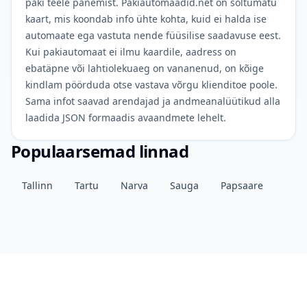
paki teele panemist. Pakiautomaadid.net on sõltumatu
kaart, mis koondab info ühte kohta, kuid ei halda ise
automaate ega vastuta nende füüsilise saadavuse eest.
Kui pakiautomaat ei ilmu kaardile, aadress on
ebatäpne või lahtiolekuaeg on vananenud, on kõige
kindlam pöörduda otse vastava võrgu klienditoe poole.
Sama infot saavad arendajad ja andmeanalüütikud alla
laadida JSON formaadis avaandmete lehelt.
Populaarsemad linnad
Tallinn
Tartu
Narva
Sauga
Papsaare