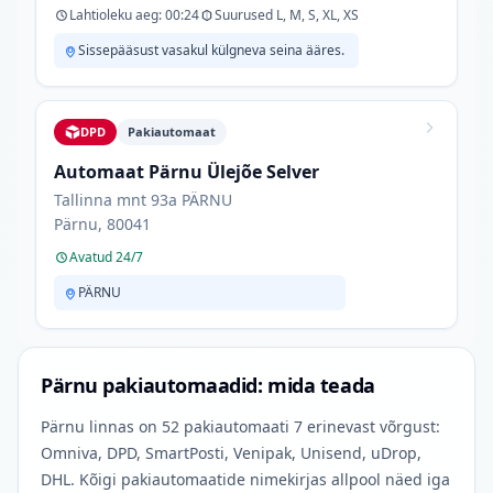
Lahtioleku aeg: 00:24
Suurused L, M, S, XL, XS
Sissepääsust vasakul külgneva seina ääres.
DPD
Pakiautomaat
Automaat Pärnu Ülejõe Selver
Tallinna mnt 93a PÄRNU
Pärnu, 80041
Avatud 24/7
PÄRNU
Pärnu pakiautomaadid: mida teada
Pärnu linnas on 52 pakiautomaati 7 erinevast võrgust:
Omniva, DPD, SmartPosti, Venipak, Unisend, uDrop,
DHL. Kõigi pakiautomaatide nimekirjas allpool näed iga