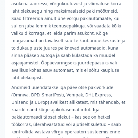
asukoha aadressi, võrgukuuluvust ja võimaluse korral
lahtiolekuaegu ning maksimaalseid paki mõõtmeid.
Saad filtreerida ainult ühe võrgu pakiautomaate, kui
sul on juba lemmik teenusepakkuja, või vaadata kõiki
valikuid korraga, et leida parim asukoht. Kõige
mugavamad on tavaliselt suurte kaubanduskeskuste ja
toidukaupluste juures paiknevad automaadid, kuna
sinna pääseb autoga ja saab külastada ka muudel
asjaajamistel. Ööpäevaringseks juurdepääsuks vali
avalikus kohas asuv automaat, mis ei sõltu kaupluse
lahtiolekuajast.
Andmeid uuendatakse iga päev otse pakivõrkude
(Omniva, DPD, SmartPosti, Venipak, DHL Express,
Unisend ja uDrop) avalikest allikatest, mis tähendab, et
kaardil näed kõige ajakohasemat infot. Iga
pakiautomaadi täpset olekut – kas see on hetkel
töökorras, ülerahvastatud või ajutiselt suletud – saab
kontrollida vastava võrgu operaatori süsteemis enne