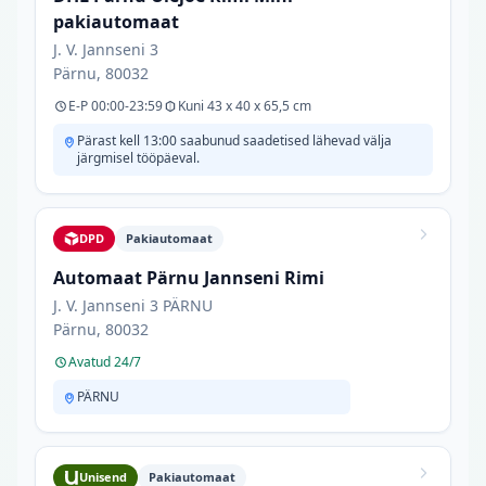
pakiautomaat
J. V. Jannseni 3
Pärnu, 80032
E-P 00:00-23:59
Kuni 43 x 40 x 65,5 cm
Pärast kell 13:00 saabunud saadetised lähevad välja
järgmisel tööpäeval.
DPD
Pakiautomaat
Automaat Pärnu Jannseni Rimi
J. V. Jannseni 3 PÄRNU
Pärnu, 80032
Avatud 24/7
PÄRNU
Unisend
Pakiautomaat