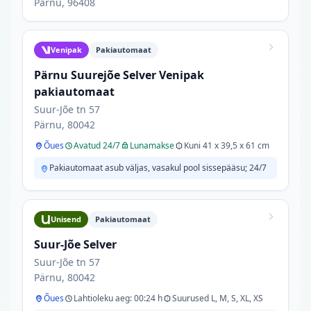
Pärnu, 96408
Venipak
Pakiautomaat
Pärnu Suurejõe Selver Venipak
pakiautomaat
Suur-Jõe tn 57
Pärnu, 80042
Õues
Avatud 24/7
Lunamakse
Kuni 41 x 39,5 x 61 cm
Pakiautomaat asub väljas, vasakul pool sissepääsu; 24/7
Unisend
Pakiautomaat
Suur-Jõe Selver
Suur-Jõe tn 57
Pärnu, 80042
Õues
Lahtioleku aeg: 00:24 h
Suurused L, M, S, XL, XS