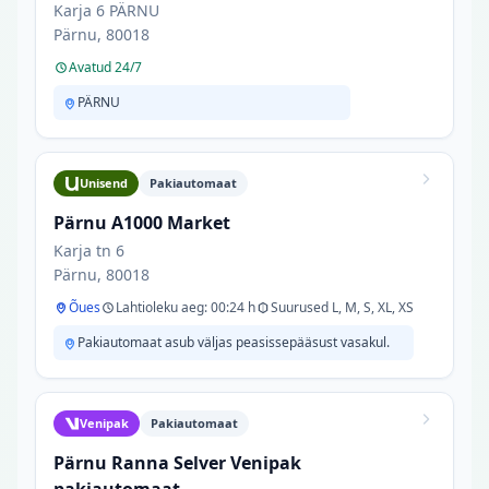
Karja 6 PÄRNU
Pärnu, 80018
Avatud 24/7
PÄRNU
Unisend
Pakiautomaat
Pärnu A1000 Market
Karja tn 6
Pärnu, 80018
Õues
Lahtioleku aeg: 00:24 h
Suurused L, M, S, XL, XS
Pakiautomaat asub väljas peasissepääsust vasakul.
Venipak
Pakiautomaat
Pärnu Ranna Selver Venipak