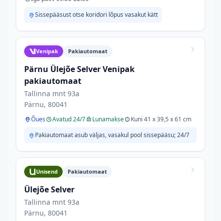
Sissepääsust otse koridori lõpus vasakut kätt
Venipak
Pakiautomaat
Pärnu Ülejõe Selver Venipak
pakiautomaat
Tallinna mnt 93a
Pärnu, 80041
Õues
Avatud 24/7
Lunamakse
Kuni 41 x 39,5 x 61 cm
Pakiautomaat asub väljas, vasakul pool sissepääsu; 24/7
Unisend
Pakiautomaat
Ülejõe Selver
Tallinna mnt 93a
Pärnu, 80041