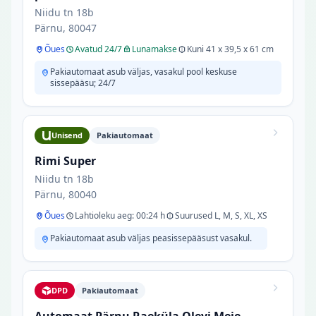
Niidu tn 18b
Pärnu, 80047
Õues
Avatud 24/7
Lunamakse
Kuni 41 x 39,5 x 61 cm
Pakiautomaat asub väljas, vasakul pool keskuse
sissepääsu; 24/7
Unisend
Pakiautomaat
Rimi Super
Niidu tn 18b
Pärnu, 80040
Õues
Lahtioleku aeg: 00:24 h
Suurused L, M, S, XL, XS
Pakiautomaat asub väljas peasissepääsust vasakul.
DPD
Pakiautomaat