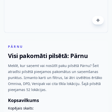
PÄRNU
Visi pakomāti pilsētā: Pärnu
Meklē, kur saņemt vai nosūtīt paku pilsētā Pärnu? Šeit
atradīsi pilsētā pieejamos pakomātus un saņemšanas
punktus. Izmanto karti un filtrus, lai ātri izvēlētos ērtāko
Omniva, DPD, Venipak vai cita tīkla lokāciju. Šajā pilsētā
pieejamas 52 lokācijas.
Kopsavilkums
Kopējais skaits: