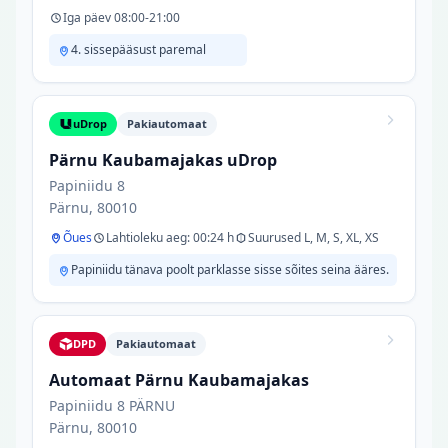
Iga päev 08:00-21:00
4. sissepääsust paremal
uDrop
Pakiautomaat
Pärnu Kaubamajakas uDrop
Papiniidu 8
Pärnu, 80010
Õues
Lahtioleku aeg: 00:24 h
Suurused L, M, S, XL, XS
Papiniidu tänava poolt parklasse sisse sõites seina ääres.
DPD
Pakiautomaat
Automaat Pärnu Kaubamajakas
Papiniidu 8 PÄRNU
Pärnu, 80010