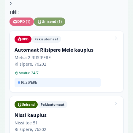
2
Tīkli:
DPD
(
1
)
Unisend
(
1
)
DPD
Pakiautomaat
Automaat Riisipere Meie kauplus
Metsa 2 RIISIPERE
Riisipere, 76202
Avatud 24/7
RIISIPERE
Unisend
Pakiautomaat
Nissi kauplus
Nissi tee 51
Riisipere, 76202