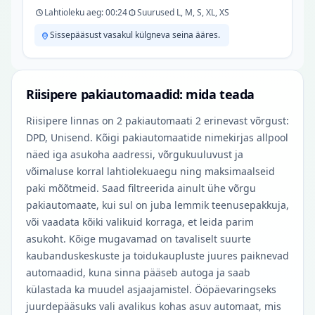
Lahtioleku aeg: 00:24
Suurused L, M, S, XL, XS
Sissepääsust vasakul külgneva seina ääres.
Riisipere pakiautomaadid: mida teada
Riisipere linnas on 2 pakiautomaati 2 erinevast võrgust:
DPD, Unisend. Kõigi pakiautomaatide nimekirjas allpool
näed iga asukoha aadressi, võrgukuuluvust ja
võimaluse korral lahtiolekuaegu ning maksimaalseid
paki mõõtmeid. Saad filtreerida ainult ühe võrgu
pakiautomaate, kui sul on juba lemmik teenusepakkuja,
või vaadata kõiki valikuid korraga, et leida parim
asukoht. Kõige mugavamad on tavaliselt suurte
kaubanduskeskuste ja toidukaupluste juures paiknevad
automaadid, kuna sinna pääseb autoga ja saab
külastada ka muudel asjaajamistel. Ööpäevaringseks
juurdepääsuks vali avalikus kohas asuv automaat, mis