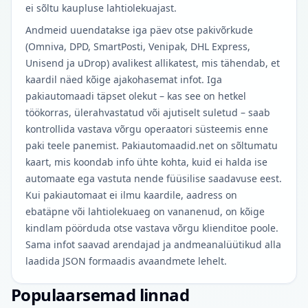
ei sõltu kaupluse lahtiolekuajast.
Andmeid uuendatakse iga päev otse pakivõrkude
(Omniva, DPD, SmartPosti, Venipak, DHL Express,
Unisend ja uDrop) avalikest allikatest, mis tähendab, et
kaardil näed kõige ajakohasemat infot. Iga
pakiautomaadi täpset olekut – kas see on hetkel
töökorras, ülerahvastatud või ajutiselt suletud – saab
kontrollida vastava võrgu operaatori süsteemis enne
paki teele panemist. Pakiautomaadid.net on sõltumatu
kaart, mis koondab info ühte kohta, kuid ei halda ise
automaate ega vastuta nende füüsilise saadavuse eest.
Kui pakiautomaat ei ilmu kaardile, aadress on
ebatäpne või lahtiolekuaeg on vananenud, on kõige
kindlam pöörduda otse vastava võrgu klienditoe poole.
Sama infot saavad arendajad ja andmeanalüütikud alla
laadida JSON formaadis avaandmete lehelt.
Populaarsemad linnad