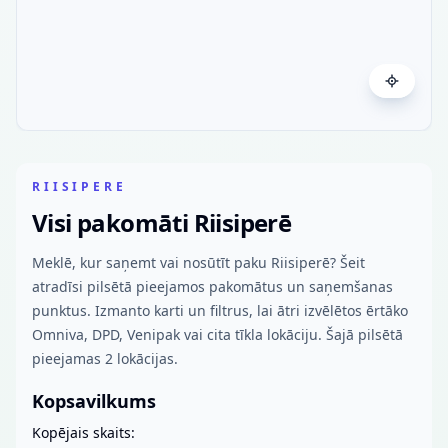
RIISIPERE
Visi pakomāti Riisiperē
Meklē, kur saņemt vai nosūtīt paku Riisiperē? Šeit
atradīsi pilsētā pieejamos pakomātus un saņemšanas
punktus. Izmanto karti un filtrus, lai ātri izvēlētos ērtāko
Omniva, DPD, Venipak vai cita tīkla lokāciju. Šajā pilsētā
pieejamas 2 lokācijas.
Kopsavilkums
Kopējais skaits: