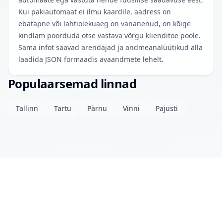
Kui pakiautomaat ei ilmu kaardile, aadress on
ebatäpne või lahtiolekuaeg on vananenud, on kõige
kindlam pöörduda otse vastava võrgu klienditoe poole.
Sama infot saavad arendajad ja andmeanalüütikud alla
laadida JSON formaadis avaandmete lehelt.
Populaarsemad linnad
Tallinn
Tartu
Pärnu
Vinni
Pajusti
Projektist
Kontakt
Privaatsuspoliitika
Avaandmed