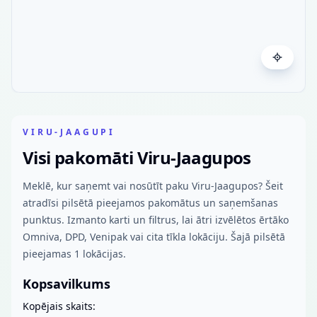
VIRU-JAAGUPI
Visi pakomāti Viru-Jaagupos
Meklē, kur saņemt vai nosūtīt paku Viru-Jaagupos? Šeit
atradīsi pilsētā pieejamos pakomātus un saņemšanas
punktus. Izmanto karti un filtrus, lai ātri izvēlētos ērtāko
Omniva, DPD, Venipak vai cita tīkla lokāciju. Šajā pilsētā
pieejamas 1 lokācijas.
Kopsavilkums
Kopējais skaits: