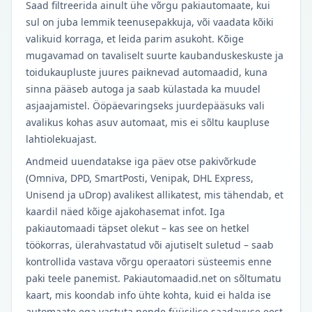
Saad filtreerida ainult ühe võrgu pakiautomaate, kui
sul on juba lemmik teenusepakkuja, või vaadata kõiki
valikuid korraga, et leida parim asukoht. Kõige
mugavamad on tavaliselt suurte kaubanduskeskuste ja
toidukaupluste juures paiknevad automaadid, kuna
sinna pääseb autoga ja saab külastada ka muudel
asjaajamistel. Ööpäevaringseks juurdepääsuks vali
avalikus kohas asuv automaat, mis ei sõltu kaupluse
lahtiolekuajast.
Andmeid uuendatakse iga päev otse pakivõrkude
(Omniva, DPD, SmartPosti, Venipak, DHL Express,
Unisend ja uDrop) avalikest allikatest, mis tähendab, et
kaardil näed kõige ajakohasemat infot. Iga
pakiautomaadi täpset olekut – kas see on hetkel
töökorras, ülerahvastatud või ajutiselt suletud – saab
kontrollida vastava võrgu operaatori süsteemis enne
paki teele panemist. Pakiautomaadid.net on sõltumatu
kaart, mis koondab info ühte kohta, kuid ei halda ise
automaate ega vastuta nende füüsilise saadavuse eest.