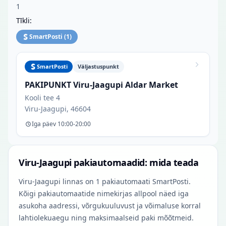
1
Tīkli:
SmartPosti
(
1
)
SmartPosti
Väljastuspunkt
PAKIPUNKT Viru-Jaagupi Aldar Market
Kooli tee 4
Viru-Jaagupi, 46604
Iga päev 10:00-20:00
Viru-Jaagupi pakiautomaadid: mida teada
Viru-Jaagupi linnas on 1 pakiautomaati SmartPosti.
Kõigi pakiautomaatide nimekirjas allpool näed iga
asukoha aadressi, võrgukuuluvust ja võimaluse korral
lahtiolekuaegu ning maksimaalseid paki mõõtmeid.