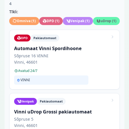
4
Tīkli:
Omniva
(
1
)
DPD
(
1
)
Venipak
(
1
)
uDrop
(
1
)
DPD
Pakiautomaat
Automaat Vinni Spordihoone
Sõpruse 16 VINNI
Vinni, 46601
Avatud 24/7
VINNI
Venipak
Pakiautomaat
Vinni uDrop Grossi pakiautomaat
Sõpruse 5
Vinni, 46601