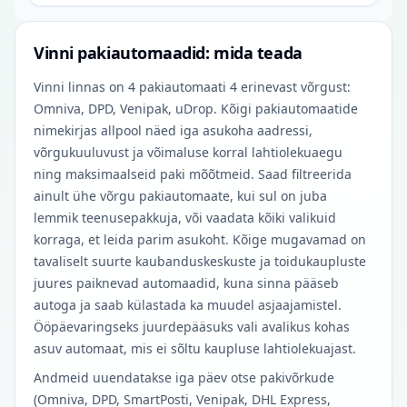
Vinni pakiautomaadid: mida teada
Vinni linnas on 4 pakiautomaati 4 erinevast võrgust:
Omniva, DPD, Venipak, uDrop. Kõigi pakiautomaatide
nimekirjas allpool näed iga asukoha aadressi,
võrgukuuluvust ja võimaluse korral lahtiolekuaegu
ning maksimaalseid paki mõõtmeid. Saad filtreerida
ainult ühe võrgu pakiautomaate, kui sul on juba
lemmik teenusepakkuja, või vaadata kõiki valikuid
korraga, et leida parim asukoht. Kõige mugavamad on
tavaliselt suurte kaubanduskeskuste ja toidukaupluste
juures paiknevad automaadid, kuna sinna pääseb
autoga ja saab külastada ka muudel asjaajamistel.
Ööpäevaringseks juurdepääsuks vali avalikus kohas
asuv automaat, mis ei sõltu kaupluse lahtiolekuajast.
Andmeid uuendatakse iga päev otse pakivõrkude
(Omniva, DPD, SmartPosti, Venipak, DHL Express,