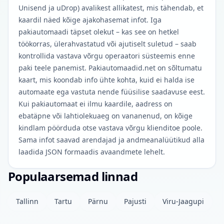
Unisend ja uDrop) avalikest allikatest, mis tähendab, et
kaardil näed kõige ajakohasemat infot. Iga
pakiautomaadi täpset olekut – kas see on hetkel
töökorras, ülerahvastatud või ajutiselt suletud – saab
kontrollida vastava võrgu operaatori süsteemis enne
paki teele panemist. Pakiautomaadid.net on sõltumatu
kaart, mis koondab info ühte kohta, kuid ei halda ise
automaate ega vastuta nende füüsilise saadavuse eest.
Kui pakiautomaat ei ilmu kaardile, aadress on
ebatäpne või lahtiolekuaeg on vananenud, on kõige
kindlam pöörduda otse vastava võrgu klienditoe poole.
Sama infot saavad arendajad ja andmeanalüütikud alla
laadida JSON formaadis avaandmete lehelt.
Populaarsemad linnad
Tallinn
Tartu
Pärnu
Pajusti
Viru-Jaagupi