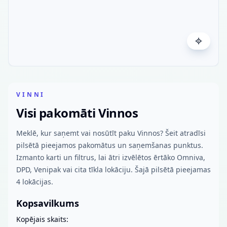
VINNI
Visi pakomāti Vinnos
Meklē, kur saņemt vai nosūtīt paku Vinnos? Šeit atradīsi
pilsētā pieejamos pakomātus un saņemšanas punktus.
Izmanto karti un filtrus, lai ātri izvēlētos ērtāko Omniva,
DPD, Venipak vai cita tīkla lokāciju. Šajā pilsētā pieejamas
4 lokācijas.
Kopsavilkums
Kopējais skaits: