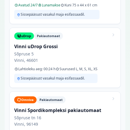
Avatud 24/7
Lunamakse
Kuni 75 x 44 x 61 cm
Sissepääsust vasakul maja esifassaadil.
uDrop
Pakiautomaat
Vinni uDrop Grossi
Sõpruse 5
Vinni, 46601
Lahtioleku aeg: 00:24 h
Suurused L, M, S, XL, XS
Sissepääsust vasakul maja esifassaadil.
Omniva
Pakiautomaat
Vinni Spordikompleksi pakiautomaat
Sõpruse tn 16
Vinni, 96149