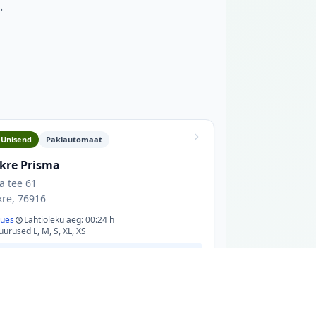
.
Unisend
Pakiautomaat
skre Prisma
va tee 61
kre, 76916
ues
Lahtioleku aeg: 00:24 h
uurused L, M, S, XL, XS
Pakiautomaat asub väljas parkla ees, seina ääres.