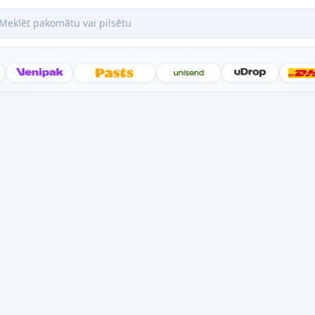
ēt pakomātu vai pilsētu
Posti
Venipak
Latvijas Pasts
Unisend
uDrop