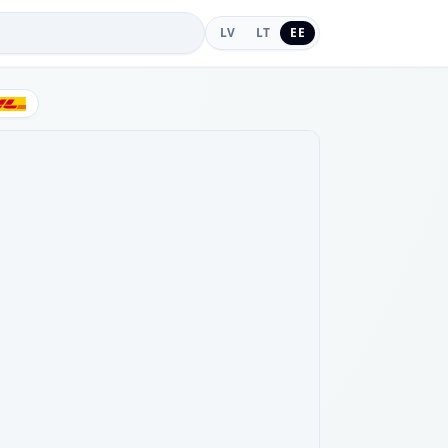
LV
LT
EE
DHL