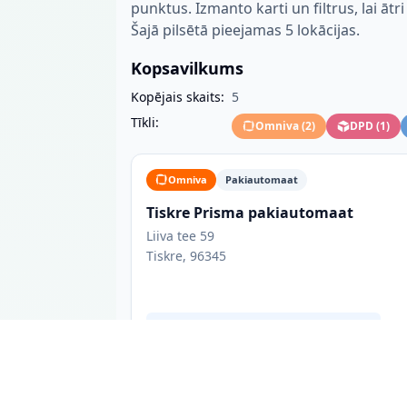
punktus. Izmanto karti un filtrus, lai ātr
Šajā pilsētā pieejamas 5 lokācijas.
Kopsavilkums
Kopējais skaits:
5
Tīkli:
Omniva
(
2
)
DPD
(
1
)
Omniva
Pakiautomaat
Tiskre Prisma pakiautomaat
Liiva tee 59
Tiskre, 96345
Accepts same-day deliveries from Tallinn
DPD
Pakiautomaat