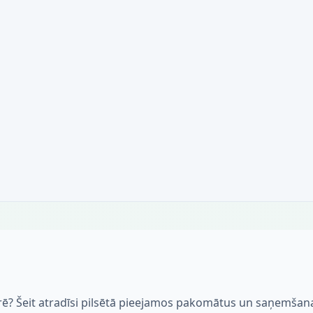
krē? Šeit atradīsi pilsētā pieejamos pakomātus un saņemšan