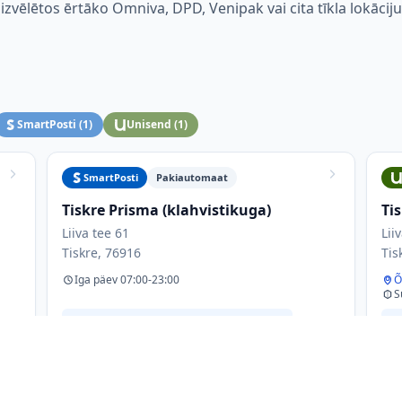
i izvēlētos ērtāko Omniva, DPD, Venipak vai cita tīkla lokāciju
SmartPosti
(
1
)
Unisend
(
1
)
SmartPosti
Pakiautomaat
Tiskre Prisma (klahvistikuga)
Ti
Liiva tee 61
Lii
Tiskre, 76916
Tis
Iga päev 07:00-23:00
Õ
S
sissepääsu kõrval paremal
Omniva
Pakiautomaat