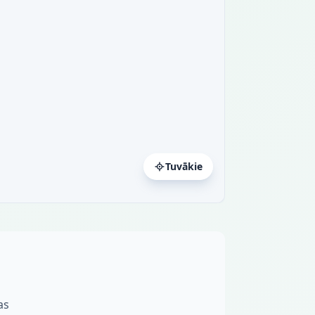
Tuvākie
as