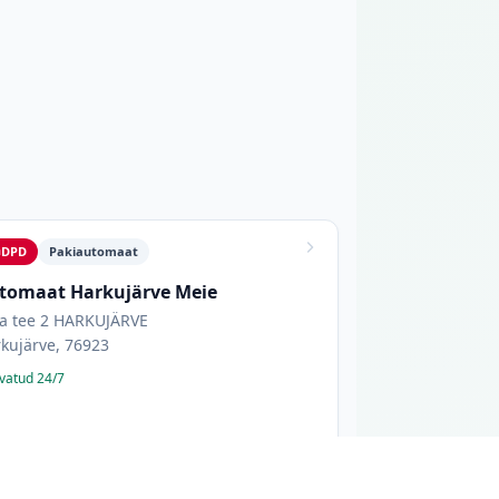
a
DPD
Pakiautomaat
tomaat Harkujärve Meie
va tee 2 HARKUJÄRVE
kujärve, 76923
vatud 24/7
HARKUJÄRVE