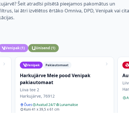
ujärvē? Šeit atradīsi pilsētā pieejamos pakomātus un
trus, lai ātri izvēlētos ērtāko Omniva, DPD, Venipak vai cit
kācijas.
Venipak
(
1
)
Unisend
(
1
)
Venipak
Pakiautomaat
Harkujärve Meie pood Venipak
Au
pakiautomaat
Lii
Har
Liiva tee 2
Harkujärve, 76912
A
Õues
Avatud 24/7
Lunamakse
Kuni 41 x 39,5 x 61 cm
Pakiautomaat asub väljas, vasakul pool
sissepääsu; 24/7