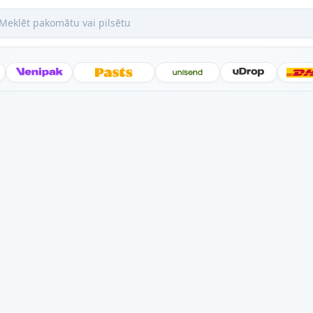
ēt pakomātu vai pilsētu
Posti
Venipak
Latvijas Pasts
Unisend
uDrop