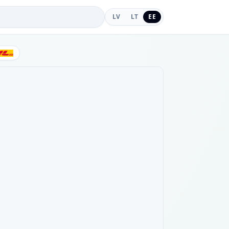
LV
LT
EE
DHL