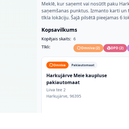
Meklē, kur saņemt vai nosūtīt paku Hark
saņemšanas punktus. Izmanto karti un fil
tīkla lokāciju. Šajā pilsētā pieejamas 6 lo
Kopsavilkums
Kopējais skaits:
6
Tīkli:
Omniva
(
2
)
DPD
(
2
)
Omniva
Pakiautomaat
Harkujärve Meie kaupluse
pakiautomaat
Liiva tee 2
Harkujärve, 96395
Accepts same-day deliveries from Tallinn