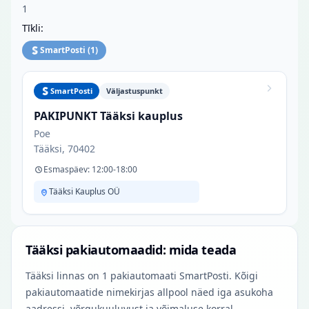
1
Tīkli:
SmartPosti
(
1
)
SmartPosti
Väljastuspunkt
PAKIPUNKT Tääksi kauplus
Poe
Tääksi, 70402
Esmaspäev: 12:00-18:00
Tääksi Kauplus OÜ
Tääksi pakiautomaadid: mida teada
Tääksi linnas on 1 pakiautomaati SmartPosti. Kõigi
pakiautomaatide nimekirjas allpool näed iga asukoha
aadressi, võrgukuuluvust ja võimaluse korral