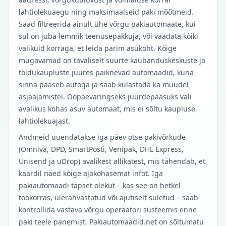
lahtiolekuaegu ning maksimaalseid paki mõõtmeid.
Saad filtreerida ainult ühe võrgu pakiautomaate, kui
sul on juba lemmik teenusepakkuja, või vaadata kõiki
valikuid korraga, et leida parim asukoht. Kõige
mugavamad on tavaliselt suurte kaubanduskeskuste ja
toidukaupluste juures paiknevad automaadid, kuna
sinna pääseb autoga ja saab külastada ka muudel
asjaajamistel. Ööpäevaringseks juurdepääsuks vali
avalikus kohas asuv automaat, mis ei sõltu kaupluse
lahtiolekuajast.
Andmeid uuendatakse iga päev otse pakivõrkude
(Omniva, DPD, SmartPosti, Venipak, DHL Express,
Unisend ja uDrop) avalikest allikatest, mis tähendab, et
kaardil näed kõige ajakohasemat infot. Iga
pakiautomaadi täpset olekut – kas see on hetkel
töökorras, ülerahvastatud või ajutiselt suletud – saab
kontrollida vastava võrgu operaatori süsteemis enne
paki teele panemist. Pakiautomaadid.net on sõltumatu