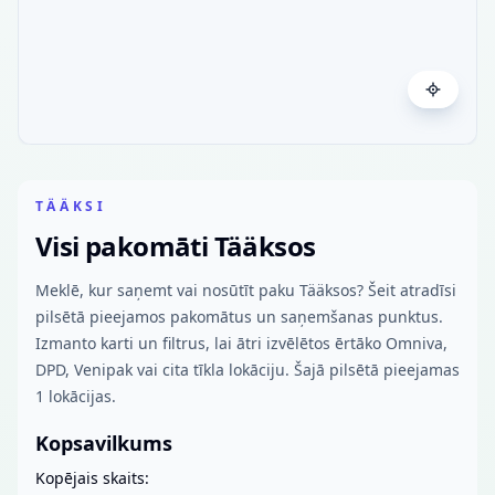
TÄÄKSI
Visi pakomāti Tääksos
Meklē, kur saņemt vai nosūtīt paku Tääksos? Šeit atradīsi
pilsētā pieejamos pakomātus un saņemšanas punktus.
Izmanto karti un filtrus, lai ātri izvēlētos ērtāko Omniva,
DPD, Venipak vai cita tīkla lokāciju. Šajā pilsētā pieejamas
1 lokācijas.
Kopsavilkums
Kopējais skaits: