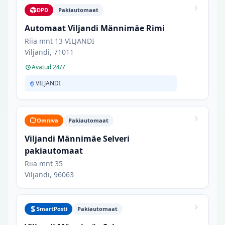
DPD
Pakiautomaat
Automaat Viljandi Männimäe Rimi
Riia mnt 13 VILJANDI
Viljandi, 71011
Avatud 24/7
VILJANDI
Omniva
Pakiautomaat
Viljandi Männimäe Selveri
pakiautomaat
Riia mnt 35
Viljandi, 96063
SmartPosti
Pakiautomaat