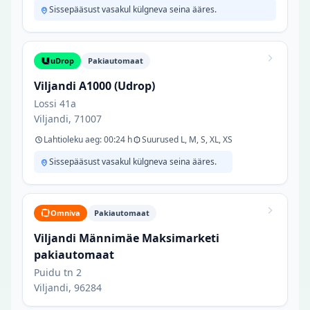
Sissepääsust vasakul külgneva seina ääres.
uDrop
Pakiautomaat
Viljandi A1000 (Udrop)
Lossi 41a
Viljandi, 71007
Lahtioleku aeg: 00:24 h
Suurused L, M, S, XL, XS
Sissepääsust vasakul külgneva seina ääres.
Omniva
Pakiautomaat
Viljandi Männimäe Maksimarketi
pakiautomaat
Puidu tn 2
Viljandi, 96284