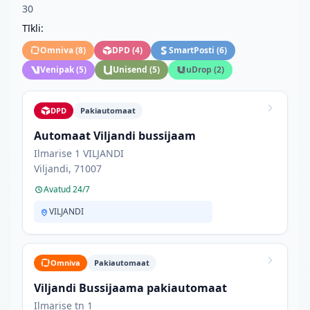
30
Tīkli:
Omniva
(
8
)
DPD
(
4
)
SmartPosti
(
6
)
Venipak
(
5
)
Unisend
(
5
)
uDrop
(
2
)
DPD
Pakiautomaat
Automaat Viljandi bussijaam
Ilmarise 1 VILJANDI
Viljandi, 71007
Avatud 24/7
VILJANDI
Omniva
Pakiautomaat
Viljandi Bussijaama pakiautomaat
Ilmarise tn 1