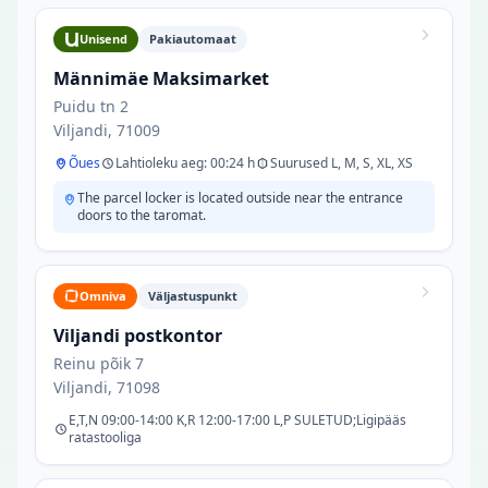
Unisend
Pakiautomaat
Männimäe Maksimarket
Puidu tn 2
Viljandi, 71009
Õues
Lahtioleku aeg: 00:24 h
Suurused L, M, S, XL, XS
The parcel locker is located outside near the entrance
doors to the taromat.
Omniva
Väljastuspunkt
Viljandi postkontor
Reinu põik 7
Viljandi, 71098
E,T,N 09:00-14:00 K,R 12:00-17:00 L,P SULETUD;Ligipääs
ratastooliga