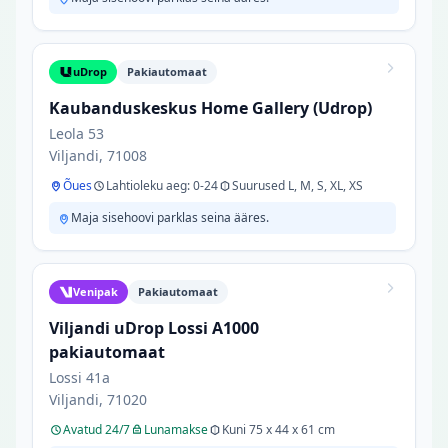
uDrop
Pakiautomaat
Kaubanduskeskus Home Gallery (Udrop)
Leola 53
Viljandi, 71008
Õues
Lahtioleku aeg: 0-24
Suurused L, M, S, XL, XS
Maja sisehoovi parklas seina ääres.
Venipak
Pakiautomaat
Viljandi uDrop Lossi A1000
pakiautomaat
Lossi 41a
Viljandi, 71020
Avatud 24/7
Lunamakse
Kuni 75 x 44 x 61 cm