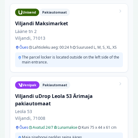
Unisend
Pakiautomaat
Viljandi Maksimarket
Lääne tn 2
Viljandi, 71013
Õues
Lahtioleku aeg: 00:24 h
Suurused L, M, S, XL, XS
The parcel locker is located outside on the left side of the
main entrance.
Venipak
Pakiautomaat
Viljandi uDrop Leola 53 Ärimaja
pakiautomaat
Leola 53
Viljandi, 71008
Õues
Avatud 24/7
Lunamakse
Kuni 75 x 44 x 61 cm
Maja sisehoovi parklas seina ääres.