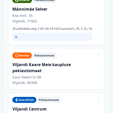
Männimäe Selver
Riia mnt. 35
Viljandi, 71002
Lahtioleku aeg: I-VII: 00-24 h
Suurused L, M, S, XL, XS
.
Omniva
Pakiautomaat
Viljandi Kaare Meie kaupluse
pakiautomaat
Suur-Kaare tn 68
Viljandi, 96398
SmartPosti
Pakiautomaat
Viljandi Centrum