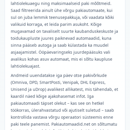
lahtiolekuaegu ning maksimaalseid paki mõõtmeid.
Saad filtreerida ainult ühe võrgu pakiautomaate, kui
sul on juba lemmik teenusepakkuja, või vaadata kõiki
valikuid korraga, et leida parim asukoht. Kõige
mugavamad on tavaliselt suurte kaubanduskeskuste ja
toidukaupluste juures paiknevad automaadid, kuna
sinna pääseb autoga ja saab külastada ka muudel
asjaajamistel. Ööpäevaringseks juurdepääsuks vali
avalikus kohas asuv automaat, mis ei sõltu kaupluse
lahtiolekuajast.
Andmeid uuendatakse iga päev otse pakivõrkude
(Omniva, DPD, SmartPosti, Venipak, DHL Express,
Unisend ja uDrop) avalikest allikatest, mis tähendab, et
kaardil näed kõige ajakohasemat infot. Iga
pakiautomaadi täpset olekut – kas see on hetkel
töökorras, ülerahvastatud või ajutiselt suletud – saab
kontrollida vastava võrgu operaatori süsteemis enne
paki teele panemist. Pakiautomaadid.net on sõltumatu