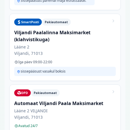
Sissepääsust paremal maja esifassaadil.
SmartPosti
Pakiautomaat
Viljandi Paalalinna Maksimarket
(klahvistikuga)
Lääne 2
Viljandi, 71013
Iga päev 09:00-22:00
sissepääsust vasakul boksis
DPD
Pakiautomaat
Automaat Viljandi Paala Maksimarket
Lääne 2 VILJANDI
Viljandi, 71013
Avatud 24/7