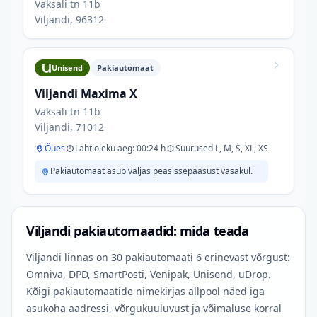
Vaksali tn 11b
Viljandi, 96312
Unisend
Pakiautomaat
Viljandi Maxima X
Vaksali tn 11b
Viljandi, 71012
Õues
Lahtioleku aeg: 00:24 h
Suurused L, M, S, XL, XS
Pakiautomaat asub väljas peasissepääsust vasakul.
Viljandi pakiautomaadid: mida teada
Viljandi linnas on 30 pakiautomaati 6 erinevast võrgust:
Omniva, DPD, SmartPosti, Venipak, Unisend, uDrop.
Kõigi pakiautomaatide nimekirjas allpool näed iga
asukoha aadressi, võrgukuuluvust ja võimaluse korral