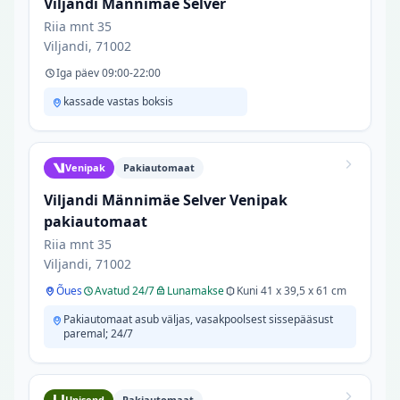
Viljandi Männimäe Selver
Riia mnt 35
Viljandi, 71002
Iga päev 09:00-22:00
kassade vastas boksis
Venipak
Pakiautomaat
Viljandi Männimäe Selver Venipak
pakiautomaat
Riia mnt 35
Viljandi, 71002
Õues
Avatud 24/7
Lunamakse
Kuni 41 x 39,5 x 61 cm
Pakiautomaat asub väljas, vasakpoolsest sissepääsust
paremal; 24/7
Unisend
Pakiautomaat