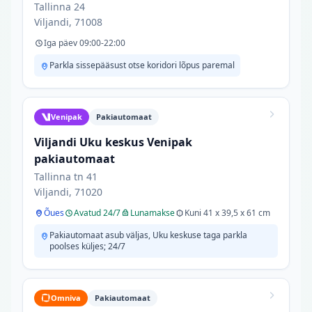
Tallinna 24
Viljandi, 71008
Iga päev 09:00-22:00
Parkla sissepääsust otse koridori lõpus paremal
Venipak
Pakiautomaat
Viljandi Uku keskus Venipak
pakiautomaat
Tallinna tn 41
Viljandi, 71020
Õues
Avatud 24/7
Lunamakse
Kuni 41 x 39,5 x 61 cm
Pakiautomaat asub väljas, Uku keskuse taga parkla
poolses küljes; 24/7
Omniva
Pakiautomaat