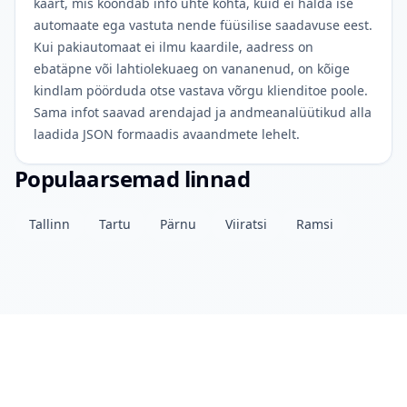
kaart, mis koondab info ühte kohta, kuid ei halda ise
automaate ega vastuta nende füüsilise saadavuse eest.
Kui pakiautomaat ei ilmu kaardile, aadress on
ebatäpne või lahtiolekuaeg on vananenud, on kõige
kindlam pöörduda otse vastava võrgu klienditoe poole.
Sama infot saavad arendajad ja andmeanalüütikud alla
laadida JSON formaadis avaandmete lehelt.
Populaarsemad linnad
Tallinn
Tartu
Pärnu
Viiratsi
Ramsi