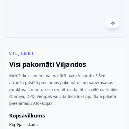
VILJANDI
Visi pakomāti Viljandos
Meklē, kur saņemt vai nosūtīt paku Viljandos? Šeit
atradīsi pilsētā pieejamos pakomātus un saņemšanas
punktus. Izmanto karti un filtrus, lai ātri izvēlētos ērtāko
Omniva, DPD, Venipak vai cita tīkla lokāciju. Šajā pilsētā
pieejamas 30 lokācijas.
Kopsavilkums
Kopējais skaits: