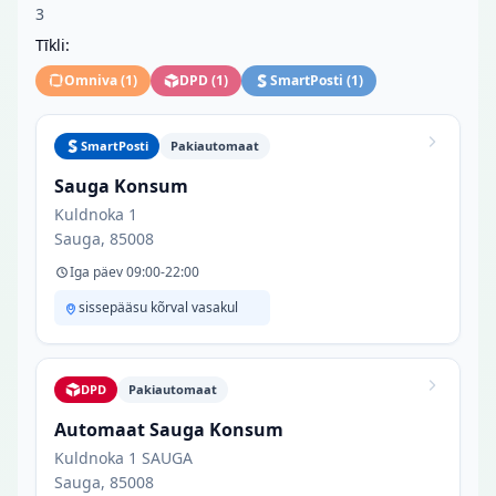
3
Tīkli:
Omniva
(
1
)
DPD
(
1
)
SmartPosti
(
1
)
SmartPosti
Pakiautomaat
Sauga Konsum
Kuldnoka 1
Sauga, 85008
Iga päev 09:00-22:00
sissepääsu kõrval vasakul
DPD
Pakiautomaat
Automaat Sauga Konsum
Kuldnoka 1 SAUGA
Sauga, 85008