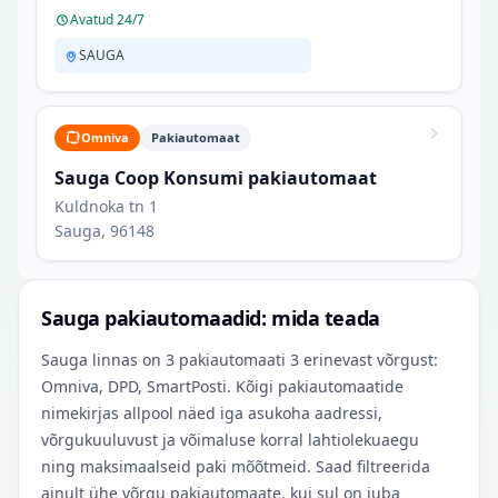
Avatud 24/7
SAUGA
Omniva
Pakiautomaat
Sauga Coop Konsumi pakiautomaat
Kuldnoka tn 1
Sauga, 96148
Sauga pakiautomaadid: mida teada
Sauga linnas on 3 pakiautomaati 3 erinevast võrgust:
Omniva, DPD, SmartPosti. Kõigi pakiautomaatide
nimekirjas allpool näed iga asukoha aadressi,
võrgukuuluvust ja võimaluse korral lahtiolekuaegu
ning maksimaalseid paki mõõtmeid. Saad filtreerida
ainult ühe võrgu pakiautomaate, kui sul on juba