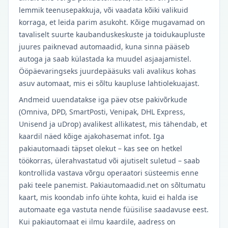
lemmik teenusepakkuja, või vaadata kõiki valikuid
korraga, et leida parim asukoht. Kõige mugavamad on
tavaliselt suurte kaubanduskeskuste ja toidukaupluste
juures paiknevad automaadid, kuna sinna pääseb
autoga ja saab külastada ka muudel asjaajamistel.
Ööpäevaringseks juurdepääsuks vali avalikus kohas
asuv automaat, mis ei sõltu kaupluse lahtiolekuajast.
Andmeid uuendatakse iga päev otse pakivõrkude
(Omniva, DPD, SmartPosti, Venipak, DHL Express,
Unisend ja uDrop) avalikest allikatest, mis tähendab, et
kaardil näed kõige ajakohasemat infot. Iga
pakiautomaadi täpset olekut – kas see on hetkel
töökorras, ülerahvastatud või ajutiselt suletud – saab
kontrollida vastava võrgu operaatori süsteemis enne
paki teele panemist. Pakiautomaadid.net on sõltumatu
kaart, mis koondab info ühte kohta, kuid ei halda ise
automaate ega vastuta nende füüsilise saadavuse eest.
Kui pakiautomaat ei ilmu kaardile, aadress on