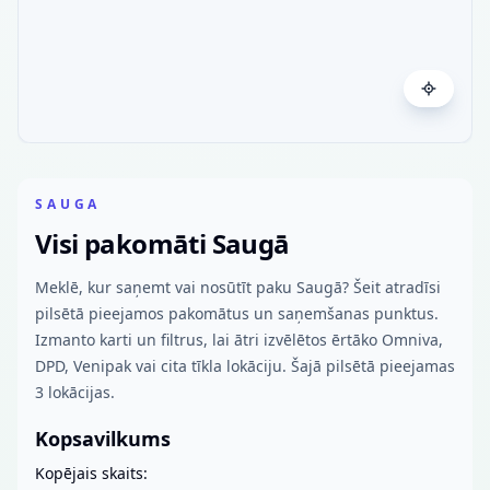
SAUGA
Visi pakomāti Saugā
Meklē, kur saņemt vai nosūtīt paku Saugā? Šeit atradīsi
pilsētā pieejamos pakomātus un saņemšanas punktus.
Izmanto karti un filtrus, lai ātri izvēlētos ērtāko Omniva,
DPD, Venipak vai cita tīkla lokāciju. Šajā pilsētā pieejamas
3 lokācijas.
Kopsavilkums
Kopējais skaits: