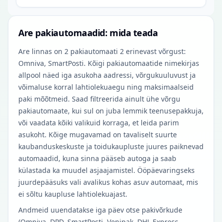
Are pakiautomaadid: mida teada
Are linnas on 2 pakiautomaati 2 erinevast võrgust:
Omniva, SmartPosti. Kõigi pakiautomaatide nimekirjas
allpool näed iga asukoha aadressi, võrgukuuluvust ja
võimaluse korral lahtiolekuaegu ning maksimaalseid
paki mõõtmeid. Saad filtreerida ainult ühe võrgu
pakiautomaate, kui sul on juba lemmik teenusepakkuja,
või vaadata kõiki valikuid korraga, et leida parim
asukoht. Kõige mugavamad on tavaliselt suurte
kaubanduskeskuste ja toidukaupluste juures paiknevad
automaadid, kuna sinna pääseb autoga ja saab
külastada ka muudel asjaajamistel. Ööpäevaringseks
juurdepääsuks vali avalikus kohas asuv automaat, mis
ei sõltu kaupluse lahtiolekuajast.
Andmeid uuendatakse iga päev otse pakivõrkude
(Omniva, DPD, SmartPosti, Venipak, DHL Express,