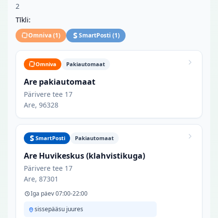
2
Tīkli:
Omniva
(
1
)
SmartPosti
(
1
)
Omniva
Pakiautomaat
Are pakiautomaat
Pärivere tee 17
Are, 96328
SmartPosti
Pakiautomaat
Are Huvikeskus (klahvistikuga)
Pärivere tee 17
Are, 87301
Iga päev 07:00-22:00
sissepääsu juures