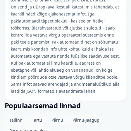
Unisend ja uDrop) avalikest allikatest, mis tähendab, et
kaardil näed kõige ajakohasemat infot. Iga
pakiautomaadi täpset olekut – kas see on hetkel
töökorras, ülerahvastatud või ajutiselt suletud – saab
kontrollida vastava võrgu operaatori süsteemis enne
paki teele panemist. Pakiautomaadid.net on sõltumatu
kaart, mis koondab info ühte kohta, kuid ei halda ise
automaate ega vastuta nende füüsilise saadavuse eest.
Kui pakiautomaat ei ilmu kaardile, aadress on
ebatäpne või lahtiolekuaeg on vananenud, on kõige
kindlam pöörduda otse vastava võrgu klienditoe poole.
Sama infot saavad arendajad ja andmeanalüütikud alla
laadida JSON formaadis avaandmete lehelt.
Populaarsemad linnad
Tallinn
Tartu
Pärnu
Pärnu-Jaagupi
Pärnu-Jaagupi alev