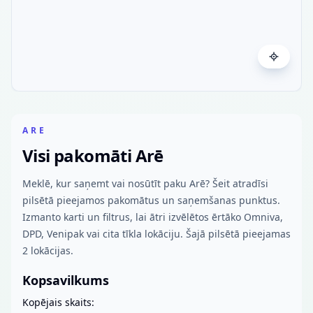
ARE
Visi pakomāti Arē
Meklē, kur saņemt vai nosūtīt paku Arē? Šeit atradīsi
pilsētā pieejamos pakomātus un saņemšanas punktus.
Izmanto karti un filtrus, lai ātri izvēlētos ērtāko Omniva,
DPD, Venipak vai cita tīkla lokāciju. Šajā pilsētā pieejamas
2 lokācijas.
Kopsavilkums
Kopējais skaits: