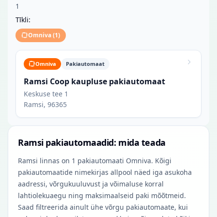
1
Tīkli:
Omniva
(
1
)
Omniva
Pakiautomaat
Ramsi Coop kaupluse pakiautomaat
Keskuse tee 1
Ramsi, 96365
Ramsi pakiautomaadid: mida teada
Ramsi linnas on 1 pakiautomaati Omniva. Kõigi
pakiautomaatide nimekirjas allpool näed iga asukoha
aadressi, võrgukuuluvust ja võimaluse korral
lahtiolekuaegu ning maksimaalseid paki mõõtmeid.
Saad filtreerida ainult ühe võrgu pakiautomaate, kui