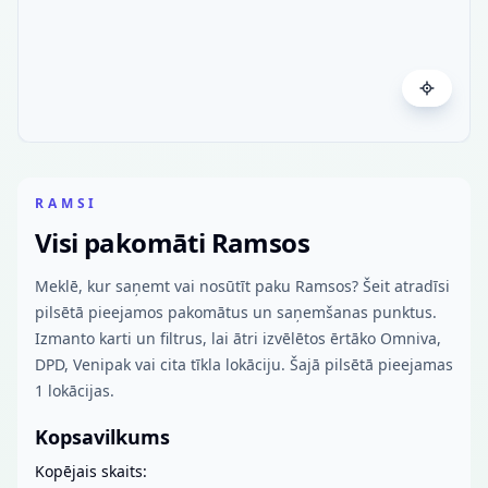
RAMSI
Visi pakomāti Ramsos
Meklē, kur saņemt vai nosūtīt paku Ramsos? Šeit atradīsi
pilsētā pieejamos pakomātus un saņemšanas punktus.
Izmanto karti un filtrus, lai ātri izvēlētos ērtāko Omniva,
DPD, Venipak vai cita tīkla lokāciju. Šajā pilsētā pieejamas
1 lokācijas.
Kopsavilkums
Kopējais skaits: