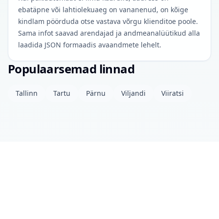
ebatäpne või lahtiolekuaeg on vananenud, on kõige
kindlam pöörduda otse vastava võrgu klienditoe poole.
Sama infot saavad arendajad ja andmeanalüütikud alla
laadida JSON formaadis avaandmete lehelt.
Populaarsemad linnad
Tallinn
Tartu
Pärnu
Viljandi
Viiratsi
Projektist
Kontakt
Privaatsuspoliitika
Avaandmed
© 2026 drinkits DEV
•
Andmed uuendatud: täna 04:00