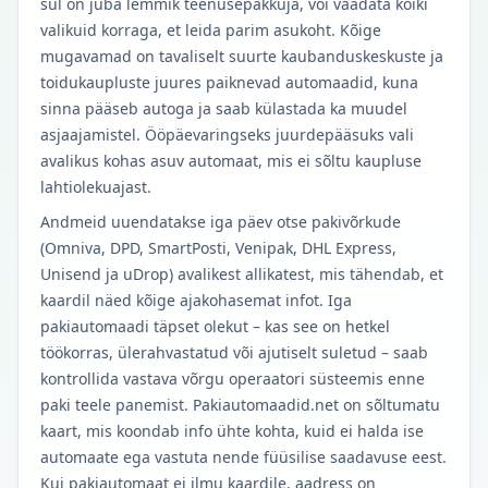
sul on juba lemmik teenusepakkuja, või vaadata kõiki
valikuid korraga, et leida parim asukoht. Kõige
mugavamad on tavaliselt suurte kaubanduskeskuste ja
toidukaupluste juures paiknevad automaadid, kuna
sinna pääseb autoga ja saab külastada ka muudel
asjaajamistel. Ööpäevaringseks juurdepääsuks vali
avalikus kohas asuv automaat, mis ei sõltu kaupluse
lahtiolekuajast.
Andmeid uuendatakse iga päev otse pakivõrkude
(Omniva, DPD, SmartPosti, Venipak, DHL Express,
Unisend ja uDrop) avalikest allikatest, mis tähendab, et
kaardil näed kõige ajakohasemat infot. Iga
pakiautomaadi täpset olekut – kas see on hetkel
töökorras, ülerahvastatud või ajutiselt suletud – saab
kontrollida vastava võrgu operaatori süsteemis enne
paki teele panemist. Pakiautomaadid.net on sõltumatu
kaart, mis koondab info ühte kohta, kuid ei halda ise
automaate ega vastuta nende füüsilise saadavuse eest.
Kui pakiautomaat ei ilmu kaardile, aadress on