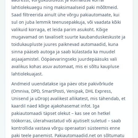
lahtiolekuaegu ning maksimaalseid paki mõõtmeid.
Saad filtreerida ainult ühe võrgu pakiautomaate, kui
sul on juba lemmik teenusepakkuja, või vaadata kõiki
valikuid korraga, et leida parim asukoht. Kõige
mugavamad on tavaliselt suurte kaubanduskeskuste ja
toidukaupluste juures paiknevad automaadid, kuna
sinna pääseb autoga ja saab külastada ka muudel
asjaajamistel. Ööpäevaringseks juurdepääsuks vali
avalikus kohas asuv automaat, mis ei sõltu kaupluse
lahtiolekuajast.
Andmeid uuendatakse iga päev otse pakivõrkude
(Omniva, DPD, SmartPosti, Venipak, DHL Express,
Unisend ja uDrop) avalikest allikatest, mis tähendab, et
kaardil näed kõige ajakohasemat infot. Iga
pakiautomaadi täpset olekut – kas see on hetkel
töökorras, ülerahvastatud või ajutiselt suletud – saab
kontrollida vastava võrgu operaatori süsteemis enne
paki teele panemist. Pakiautomaadid.net on sõltumatu