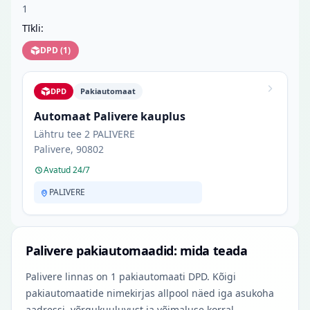
1
Tīkli:
DPD
(
1
)
DPD
Pakiautomaat
Automaat Palivere kauplus
Lähtru tee 2 PALIVERE
Palivere, 90802
Avatud 24/7
PALIVERE
Palivere pakiautomaadid: mida teada
Palivere linnas on 1 pakiautomaati DPD. Kõigi
pakiautomaatide nimekirjas allpool näed iga asukoha
aadressi, võrgukuuluvust ja võimaluse korral