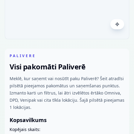
PALIVERE
Visi pakomāti Paliverē
Meklē, kur saņemt vai nosūtīt paku Paliverē? Šeit atradīsi
pilsētā pieejamos pakomātus un saņemšanas punktus.
Izmanto karti un filtrus, lai ātri izvēlētos ērtāko Omniva,
DPD, Venipak vai cita tīkla lokāciju. Šajā pilsētā pieejamas
1 lokācijas.
Kopsavilkums
Kopējais skaits: