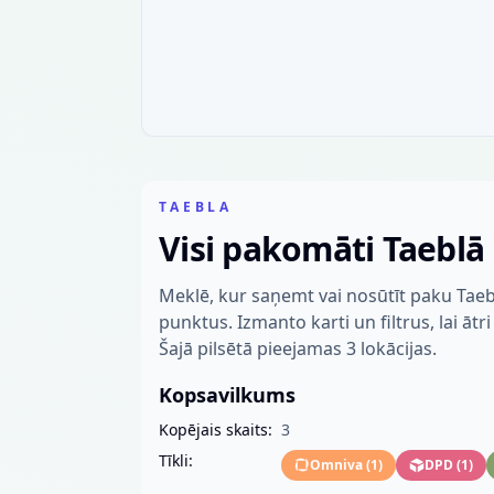
TAEBLA
Visi pakomāti Taeblā
Meklē, kur saņemt vai nosūtīt paku Tae
punktus. Izmanto karti un filtrus, lai ātr
Šajā pilsētā pieejamas 3 lokācijas.
Kopsavilkums
Kopējais skaits:
3
Tīkli:
Omniva
(
1
)
DPD
(
1
)