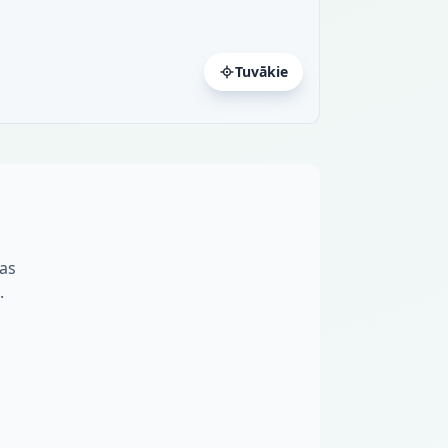
Tuvākie
nas
.