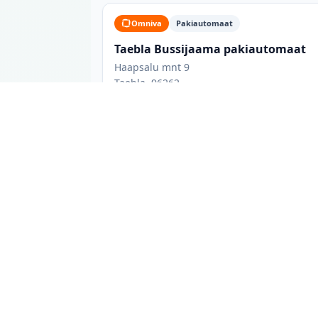
Omniva
Pakiautomaat
Taebla Bussijaama pakiautomaat
Haapsalu mnt 9
Taebla, 96262
Taebla pakiautomaadid: mida tead
Taebla linnas on 3 pakiautomaati 3 erinevas
võrgukuuluvust ja võimaluse korral lahtiole
lemmik teenusepakkuja, või vaadata kõiki va
toidukaupluste juures paiknevad automaadid
avalikus kohas asuv automaat, mis ei sõltu k
Andmeid uuendatakse iga päev otse pakivõrku