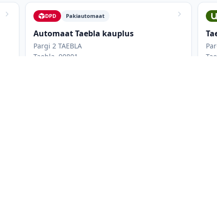
DPD
Pakiautomaat
Automaat Taebla kauplus
Ta
Pargi 2 TAEBLA
Par
Taebla, 90801
Tae
Avatud 24/7
L
TAEBLA
a
t võrgust: Omniva, DPD, Unisend. Kõigi pakiautomaatide nimekirjas
kuaegu ning maksimaalseid paki mõõtmeid. Saad filtreerida ainult 
likuid korraga, et leida parim asukoht. Kõige mugavamad on tavali
, kuna sinna pääseb autoga ja saab külastada ka muudel asjaajam
aupluse lahtiolekuajast.
de (Omniva, DPD, SmartPosti, Venipak, DHL Express, Unisend ja uDr