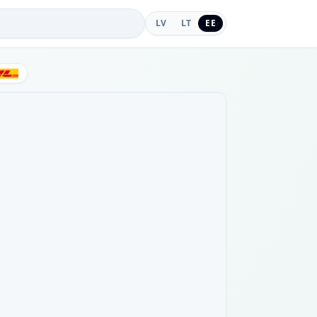
LV
LT
EE
DHL