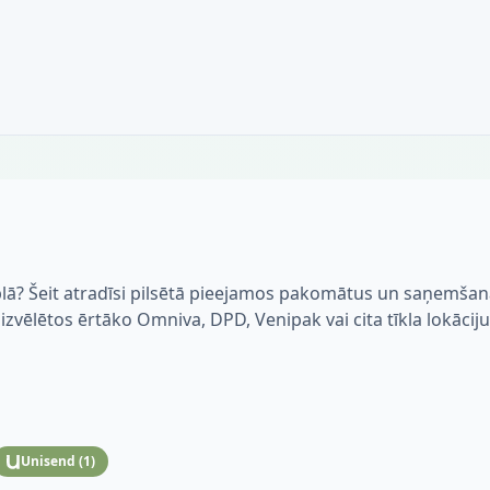
blā? Šeit atradīsi pilsētā pieejamos pakomātus un saņemša
i izvēlētos ērtāko Omniva, DPD, Venipak vai cita tīkla lokāciju
Unisend
(
1
)