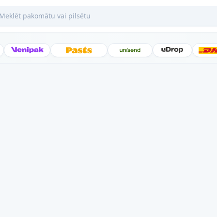
ēt pakomātu vai pilsētu
Posti
Venipak
Latvijas Pasts
Unisend
uDrop