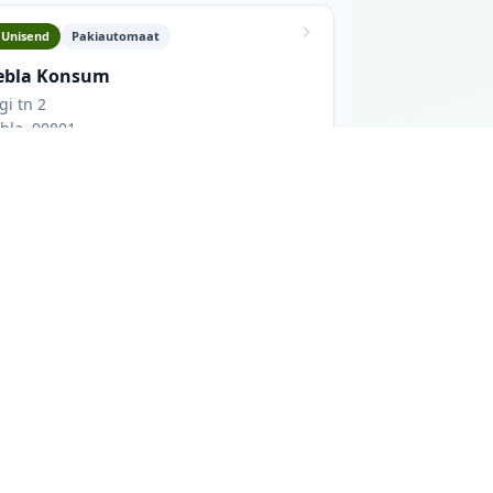
Unisend
Pakiautomaat
ebla Konsum
gi tn 2
bla, 90801
ahtioleku aeg: 00:24
Suurused L, M, S, XL, XS
Maja sisehoovi seina ääres.
 allpool näed iga asukoha aadressi,
ühe võrgu pakiautomaate, kui sul on juba
selt suurte kaubanduskeskuste ja
istel. Ööpäevaringseks juurdepääsuks vali
op) avalikest allikatest, mis tähendab, et