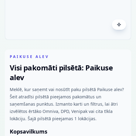
PAIKUSE ALEV
Visi pakomāti pilsētā: Paikuse
alev
Meklē, kur saņemt vai nosūtīt paku pilsētā Paikuse alev?
Šeit atradīsi pilsētā pieejamos pakomātus un
saņemšanas punktus. Izmanto karti un filtrus, lai ātri
izvēlētos ērtāko Omniva, DPD, Venipak vai cita tīkla
lokāciju. Šajā pilsētā pieejamas 1 lokācijas.
Kopsavilkums