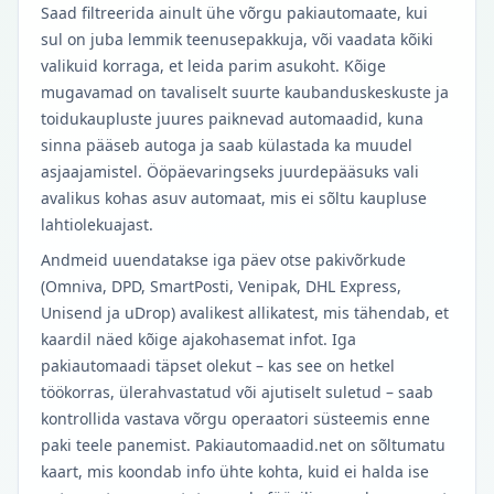
Saad filtreerida ainult ühe võrgu pakiautomaate, kui
sul on juba lemmik teenusepakkuja, või vaadata kõiki
valikuid korraga, et leida parim asukoht. Kõige
mugavamad on tavaliselt suurte kaubanduskeskuste ja
toidukaupluste juures paiknevad automaadid, kuna
sinna pääseb autoga ja saab külastada ka muudel
asjaajamistel. Ööpäevaringseks juurdepääsuks vali
avalikus kohas asuv automaat, mis ei sõltu kaupluse
lahtiolekuajast.
Andmeid uuendatakse iga päev otse pakivõrkude
(Omniva, DPD, SmartPosti, Venipak, DHL Express,
Unisend ja uDrop) avalikest allikatest, mis tähendab, et
kaardil näed kõige ajakohasemat infot. Iga
pakiautomaadi täpset olekut – kas see on hetkel
töökorras, ülerahvastatud või ajutiselt suletud – saab
kontrollida vastava võrgu operaatori süsteemis enne
paki teele panemist. Pakiautomaadid.net on sõltumatu
kaart, mis koondab info ühte kohta, kuid ei halda ise