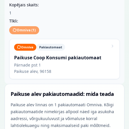
Kopējais skaits:
1
Tīkli:
Omniva
(
1
)
Omniva
Pakiautomaat
Paikuse Coop Konsumi pakiautomaat
Pärnade pst 1
Paikuse alev, 96158
Paikuse alev pakiautomaadid: mida teada
Paikuse alev linnas on 1 pakiautomaati Omniva. Kõigi
pakiautomaatide nimekirjas allpool näed iga asukoha
aadressi, võrgukuuluvust ja võimaluse korral
lahtiolekuaegu ning maksimaalseid paki mõõtmeid.