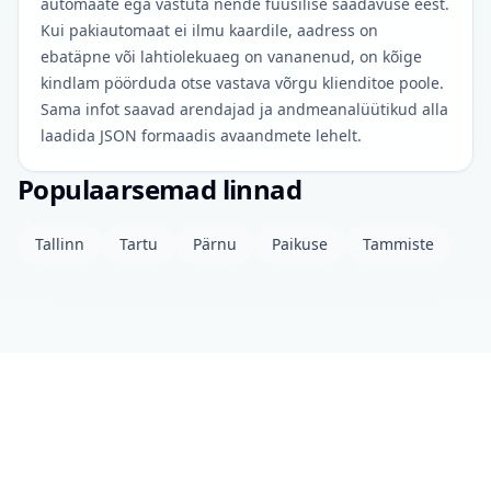
automaate ega vastuta nende füüsilise saadavuse eest.
Kui pakiautomaat ei ilmu kaardile, aadress on
ebatäpne või lahtiolekuaeg on vananenud, on kõige
kindlam pöörduda otse vastava võrgu klienditoe poole.
Sama infot saavad arendajad ja andmeanalüütikud alla
laadida JSON formaadis avaandmete lehelt.
Populaarsemad linnad
Tallinn
Tartu
Pärnu
Paikuse
Tammiste
Projektist
Kontakt
Privaatsuspoliitika
Avaandmed