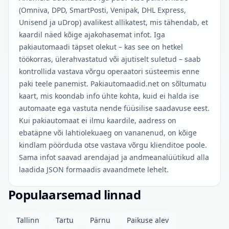
(Omniva, DPD, SmartPosti, Venipak, DHL Express,
Unisend ja uDrop) avalikest allikatest, mis tähendab, et
kaardil näed kõige ajakohasemat infot. Iga
pakiautomaadi täpset olekut – kas see on hetkel
töökorras, ülerahvastatud või ajutiselt suletud – saab
kontrollida vastava võrgu operaatori süsteemis enne
paki teele panemist. Pakiautomaadid.net on sõltumatu
kaart, mis koondab info ühte kohta, kuid ei halda ise
automaate ega vastuta nende füüsilise saadavuse eest.
Kui pakiautomaat ei ilmu kaardile, aadress on
ebatäpne või lahtiolekuaeg on vananenud, on kõige
kindlam pöörduda otse vastava võrgu klienditoe poole.
Sama infot saavad arendajad ja andmeanalüütikud alla
laadida JSON formaadis avaandmete lehelt.
Populaarsemad linnad
Tallinn
Tartu
Pärnu
Paikuse alev