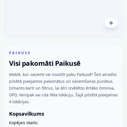
PAIKUSE
Visi pakomāti Paikusē
Meklē, kur saņemt vai nosūtīt paku Paikusē? Šeit atradīsi
pilsētā pieejamos pakomātus un saņemšanas punktus.
Izmanto karti un filtrus, lai ātri izvēlētos ērtāko Omniva,
DPD, Venipak vai cita tīkla lokāciju. Šajā pilsētā pieejamas
4 lokācijas.
Kopsavilkums
Kopējais skaits: