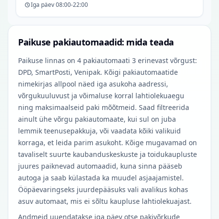
Iga päev 08:00-22:00
Paikuse pakiautomaadid: mida teada
Paikuse linnas on 4 pakiautomaati 3 erinevast võrgust:
DPD, SmartPosti, Venipak. Kõigi pakiautomaatide
nimekirjas allpool näed iga asukoha aadressi,
võrgukuuluvust ja võimaluse korral lahtiolekuaegu
ning maksimaalseid paki mõõtmeid. Saad filtreerida
ainult ühe võrgu pakiautomaate, kui sul on juba
lemmik teenusepakkuja, või vaadata kõiki valikuid
korraga, et leida parim asukoht. Kõige mugavamad on
tavaliselt suurte kaubanduskeskuste ja toidukaupluste
juures paiknevad automaadid, kuna sinna pääseb
autoga ja saab külastada ka muudel asjaajamistel.
Ööpäevaringseks juurdepääsuks vali avalikus kohas
asuv automaat, mis ei sõltu kaupluse lahtiolekuajast.
Andmeid uuendatakse iga päev otse pakivõrkude