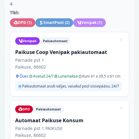
4
Tīkli:
DPD
(
1
)
SmartPosti
(
2
)
Venipak
(
1
)
Venipak
Pakiautomaat
Paikuse Coop Venipak pakiautomaat
Pärnade pst 1
Paikuse, 86602
Õues
Avatud 24/7
Lunamakse
Kuni 41 x 39,5 x 61 cm
Pakiautomaat asub väljas, vasakul pool sissepääsu; 24/7
DPD
Pakiautomaat
Automaat Paikuse Konsum
Pärnade pst 1 PAIKUSE
Paikuse, 86602