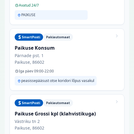
Avatud 24/7
PAIKUSE
SmartPosti
Pakiautomaat
Paikuse Konsum
Pärnade pst. 1
Paikuse, 86602
Iga päev 09:00-22:00
peasissepääsust otse koridori lõpus vasakul
SmartPosti
Pakiautomaat
Paikuse Grossi kpl (klahvistikuga)
Västriku tn 2
Paikuse, 86602