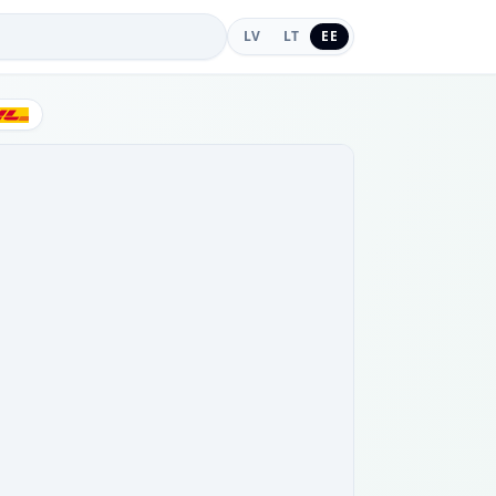
LV
LT
EE
DHL