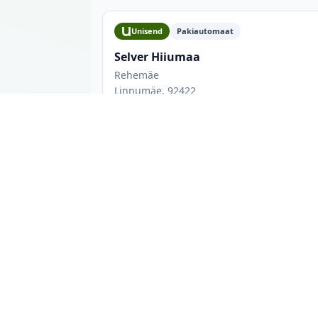
Unisend
Pakiautomaat
Selver Hiiumaa
Rehemäe
Linnumäe, 92422
Lahtioleku aeg: I-VII: 00-24 h
Suurused L, M, S, XL, XS
.
Linnumäe pakiautomaadid: mida 
Linnumäe linnas on 1 pakiautomaati Unisend.
lahtiolekuaegu ning maksimaalseid paki mõõt
kõiki valikuid korraga, et leida parim asuk
kuna sinna pääseb autoga ja saab külastada
kaupluse lahtiolekuajast.