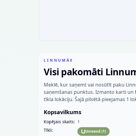
LINNUMÄE
Visi pakomāti Linnu
Meklē, kur saņemt vai nosūtīt paku Lin
saņemšanas punktus. Izmanto karti un fil
tīkla lokāciju. Šajā pilsētā pieejamas 1 lo
Kopsavilkums
Kopējais skaits:
1
Tīkli:
Unisend
(
1
)