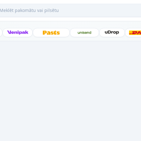
ēt pakomātu vai pilsētu
Posti
Venipak
Latvijas Pasts
Unisend
uDrop