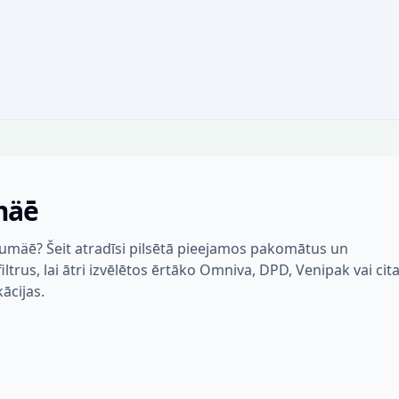
mäē
numäē? Šeit atradīsi pilsētā pieejamos pakomātus un
trus, lai ātri izvēlētos ērtāko Omniva, DPD, Venipak vai cit
kācijas.