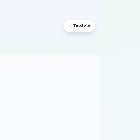
Tuvākie
a