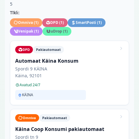
5
Tīkli:
Omniva
(
1
)
DPD
(
1
)
SmartPosti
(
1
)
Venipak
(
1
)
uDrop
(
1
)
DPD
Pakiautomaat
Automaat Käina Konsum
Spordi 9 KÄINA
Käina, 92101
Avatud 24/7
KÄINA
Omniva
Pakiautomaat
Käina Coop Konsumi pakiautomaat
Spordi tn 9