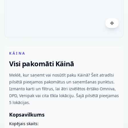
KÄINA
Visi pakomāti Käinā
Meklē, kur saņemt vai nosūtīt paku Käinā? Šeit atradīsi
pilsētā pieejamos pakomātus un saņemšanas punktus.
Izmanto karti un filtrus, lai ātri izvēlētos ērtāko Omniva,
DPD, Venipak vai cita tīkla lokāciju. Šajā pilsētā pieejamas
5 lokācijas.
Kopsavilkums
Kopējais skaits: