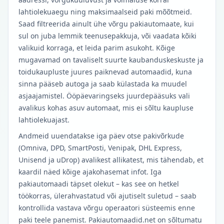
lahtiolekuaegu ning maksimaalseid paki mõõtmeid.
Saad filtreerida ainult ühe võrgu pakiautomaate, kui
sul on juba lemmik teenusepakkuja, või vaadata kõiki
valikuid korraga, et leida parim asukoht. Kõige
mugavamad on tavaliselt suurte kaubanduskeskuste ja
toidukaupluste juures paiknevad automaadid, kuna
sinna pääseb autoga ja saab külastada ka muudel
asjaajamistel. Ööpäevaringseks juurdepääsuks vali
avalikus kohas asuv automaat, mis ei sõltu kaupluse
lahtiolekuajast.
Andmeid uuendatakse iga päev otse pakivõrkude
(Omniva, DPD, SmartPosti, Venipak, DHL Express,
Unisend ja uDrop) avalikest allikatest, mis tähendab, et
kaardil näed kõige ajakohasemat infot. Iga
pakiautomaadi täpset olekut – kas see on hetkel
töökorras, ülerahvastatud või ajutiselt suletud – saab
kontrollida vastava võrgu operaatori süsteemis enne
paki teele panemist. Pakiautomaadid.net on sõltumatu