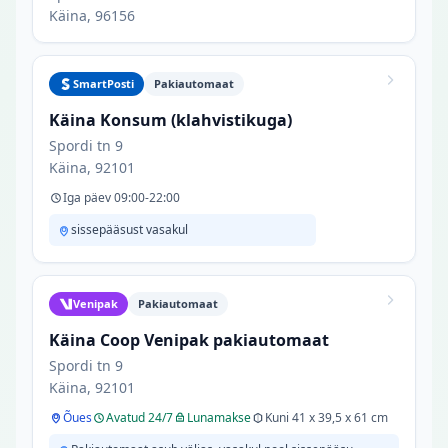
Käina, 96156
SmartPosti
Pakiautomaat
Käina Konsum (klahvistikuga)
Spordi tn 9
Käina, 92101
Iga päev 09:00-22:00
sissepääsust vasakul
Venipak
Pakiautomaat
Käina Coop Venipak pakiautomaat
Spordi tn 9
Käina, 92101
Õues
Avatud 24/7
Lunamakse
Kuni 41 x 39,5 x 61 cm