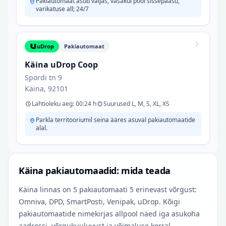
Pakiautomaat asub väljas, vasakul pool sissepääsu,
varikatuse all; 24/7
uDrop
Pakiautomaat
Käina uDrop Coop
Spordi tn 9
Käina, 92101
Lahtioleku aeg: 00:24 h
Suurused L, M, S, XL, XS
Parkla territooriumil seina ääres asuval pakiautomaatide
alal.
Käina pakiautomaadid: mida teada
Käina linnas on 5 pakiautomaati 5 erinevast võrgust:
Omniva, DPD, SmartPosti, Venipak, uDrop. Kõigi
pakiautomaatide nimekirjas allpool näed iga asukoha
aadressi, võrgukuuluvust ja võimaluse korral