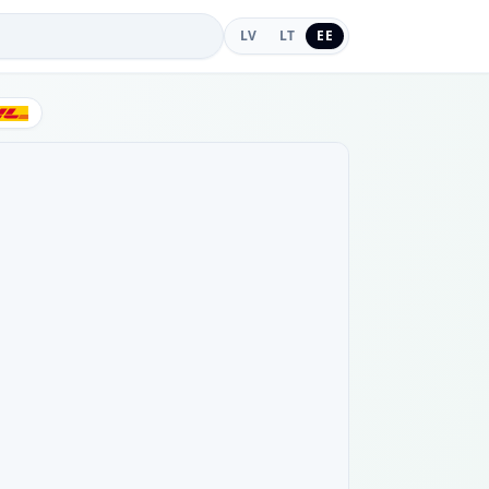
LV
LT
EE
DHL