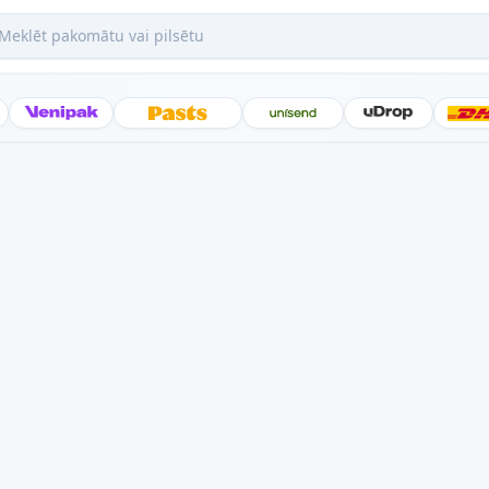
ēt pakomātu vai pilsētu
Posti
Venipak
Latvijas Pasts
Unisend
uDrop