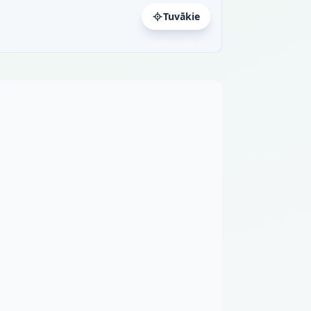
Tuvākie
a