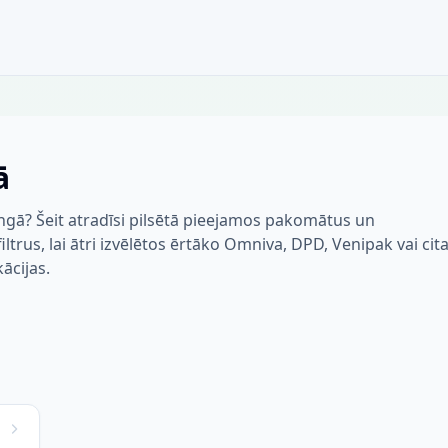
ā
ngā? Šeit atradīsi pilsētā pieejamos pakomātus un
trus, lai ātri izvēlētos ērtāko Omniva, DPD, Venipak vai cit
kācijas.