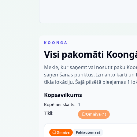
KOONGA
Visi pakomāti Koong
Meklē, kur saņemt vai nosūtīt paku Koo
saņemšanas punktus. Izmanto karti un fil
tīkla lokāciju. Šajā pilsētā pieejamas 1 lo
Kopsavilkums
Kopējais skaits:
1
Tīkli:
Omniva
(
1
)
Omniva
Pakiautomaat