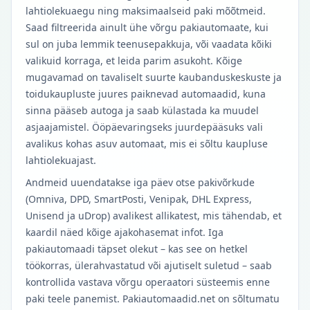
lahtiolekuaegu ning maksimaalseid paki mõõtmeid.
Saad filtreerida ainult ühe võrgu pakiautomaate, kui
sul on juba lemmik teenusepakkuja, või vaadata kõiki
valikuid korraga, et leida parim asukoht. Kõige
mugavamad on tavaliselt suurte kaubanduskeskuste ja
toidukaupluste juures paiknevad automaadid, kuna
sinna pääseb autoga ja saab külastada ka muudel
asjaajamistel. Ööpäevaringseks juurdepääsuks vali
avalikus kohas asuv automaat, mis ei sõltu kaupluse
lahtiolekuajast.
Andmeid uuendatakse iga päev otse pakivõrkude
(Omniva, DPD, SmartPosti, Venipak, DHL Express,
Unisend ja uDrop) avalikest allikatest, mis tähendab, et
kaardil näed kõige ajakohasemat infot. Iga
pakiautomaadi täpset olekut – kas see on hetkel
töökorras, ülerahvastatud või ajutiselt suletud – saab
kontrollida vastava võrgu operaatori süsteemis enne
paki teele panemist. Pakiautomaadid.net on sõltumatu