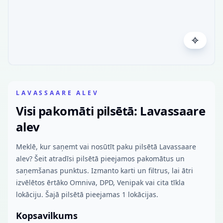
LAVASSAARE ALEV
Visi pakomāti pilsētā: Lavassaare
alev
Meklē, kur saņemt vai nosūtīt paku pilsētā Lavassaare
alev? Šeit atradīsi pilsētā pieejamos pakomātus un
saņemšanas punktus. Izmanto karti un filtrus, lai ātri
izvēlētos ērtāko Omniva, DPD, Venipak vai cita tīkla
lokāciju. Šajā pilsētā pieejamas 1 lokācijas.
Kopsavilkums