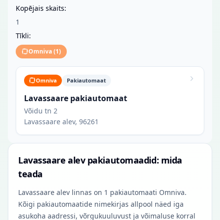
Kopējais skaits:
1
Tīkli:
Omniva
(
1
)
Omniva
Pakiautomaat
Lavassaare pakiautomaat
Võidu tn 2
Lavassaare alev, 96261
Lavassaare alev pakiautomaadid: mida
teada
Lavassaare alev linnas on 1 pakiautomaati Omniva.
Kõigi pakiautomaatide nimekirjas allpool näed iga
asukoha aadressi, võrgukuuluvust ja võimaluse korral