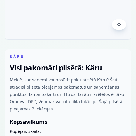
KÄRU
Visi pakomāti pilsētā: Käru
Meklē, kur saņemt vai nosūtīt paku pilsētā Käru? Šeit
atradīsi pilsētā pieejamos pakomātus un saņemšanas
punktus. Izmanto karti un filtrus, lai ātri izvēlētos ērtāko
Omniva, DPD, Venipak vai cita tīkla lokāciju. Šajā pilsētā
pieejamas 2 lokācijas.
Kopsavilkums
Kopējais skaits: