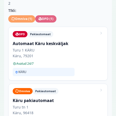
2
Tīkli:
Omniva
(
1
)
DPD
(
1
)
DPD
Pakiautomaat
Automaat Käru keskväljak
Turu 1 KÄRU
Käru, 79201
Avatud 24/7
KÄRU
Omniva
Pakiautomaat
Käru pakiautomaat
Turu tn 1
Käru, 96418