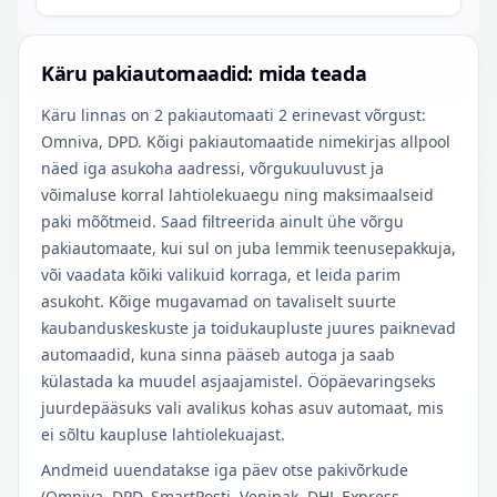
Käru pakiautomaadid: mida teada
Käru linnas on 2 pakiautomaati 2 erinevast võrgust:
Omniva, DPD. Kõigi pakiautomaatide nimekirjas allpool
näed iga asukoha aadressi, võrgukuuluvust ja
võimaluse korral lahtiolekuaegu ning maksimaalseid
paki mõõtmeid. Saad filtreerida ainult ühe võrgu
pakiautomaate, kui sul on juba lemmik teenusepakkuja,
või vaadata kõiki valikuid korraga, et leida parim
asukoht. Kõige mugavamad on tavaliselt suurte
kaubanduskeskuste ja toidukaupluste juures paiknevad
automaadid, kuna sinna pääseb autoga ja saab
külastada ka muudel asjaajamistel. Ööpäevaringseks
juurdepääsuks vali avalikus kohas asuv automaat, mis
ei sõltu kaupluse lahtiolekuajast.
Andmeid uuendatakse iga päev otse pakivõrkude
(Omniva, DPD, SmartPosti, Venipak, DHL Express,