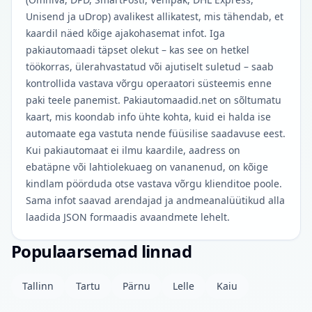
Unisend ja uDrop) avalikest allikatest, mis tähendab, et
kaardil näed kõige ajakohasemat infot. Iga
pakiautomaadi täpset olekut – kas see on hetkel
töökorras, ülerahvastatud või ajutiselt suletud – saab
kontrollida vastava võrgu operaatori süsteemis enne
paki teele panemist. Pakiautomaadid.net on sõltumatu
kaart, mis koondab info ühte kohta, kuid ei halda ise
automaate ega vastuta nende füüsilise saadavuse eest.
Kui pakiautomaat ei ilmu kaardile, aadress on
ebatäpne või lahtiolekuaeg on vananenud, on kõige
kindlam pöörduda otse vastava võrgu klienditoe poole.
Sama infot saavad arendajad ja andmeanalüütikud alla
laadida JSON formaadis avaandmete lehelt.
Populaarsemad linnad
Tallinn
Tartu
Pärnu
Lelle
Kaiu