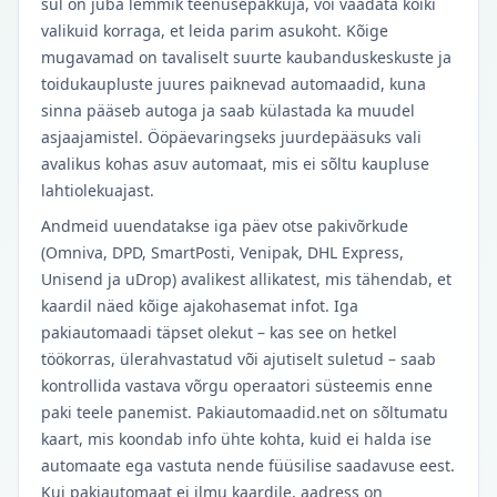
sul on juba lemmik teenusepakkuja, või vaadata kõiki
valikuid korraga, et leida parim asukoht. Kõige
mugavamad on tavaliselt suurte kaubanduskeskuste ja
toidukaupluste juures paiknevad automaadid, kuna
sinna pääseb autoga ja saab külastada ka muudel
asjaajamistel. Ööpäevaringseks juurdepääsuks vali
avalikus kohas asuv automaat, mis ei sõltu kaupluse
lahtiolekuajast.
Andmeid uuendatakse iga päev otse pakivõrkude
(Omniva, DPD, SmartPosti, Venipak, DHL Express,
Unisend ja uDrop) avalikest allikatest, mis tähendab, et
kaardil näed kõige ajakohasemat infot. Iga
pakiautomaadi täpset olekut – kas see on hetkel
töökorras, ülerahvastatud või ajutiselt suletud – saab
kontrollida vastava võrgu operaatori süsteemis enne
paki teele panemist. Pakiautomaadid.net on sõltumatu
kaart, mis koondab info ühte kohta, kuid ei halda ise
automaate ega vastuta nende füüsilise saadavuse eest.
Kui pakiautomaat ei ilmu kaardile, aadress on