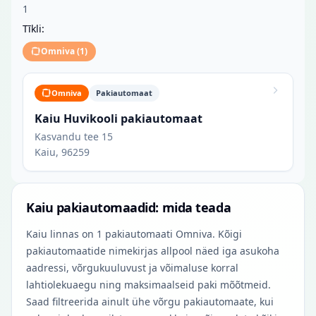
1
Tīkli:
Omniva
(
1
)
Omniva
Pakiautomaat
Kaiu Huvikooli pakiautomaat
Kasvandu tee 15
Kaiu, 96259
Kaiu pakiautomaadid: mida teada
Kaiu linnas on 1 pakiautomaati Omniva. Kõigi
pakiautomaatide nimekirjas allpool näed iga asukoha
aadressi, võrgukuuluvust ja võimaluse korral
lahtiolekuaegu ning maksimaalseid paki mõõtmeid.
Saad filtreerida ainult ühe võrgu pakiautomaate, kui