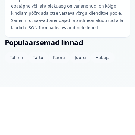
ebatäpne või lahtiolekuaeg on vananenud, on kõige
kindlam pöörduda otse vastava võrgu klienditoe poole.
Sama infot saavad arendajad ja andmeanalüütikud alla
laadida JSON formaadis avaandmete lehelt.
Populaarsemad linnad
Tallinn
Tartu
Pärnu
Juuru
Habaja
Projektist
Kontakt
Privaatsuspoliitika
Avaandmed
© 2026 drinkits DEV
•
Andmed uuendatud: täna 04:00