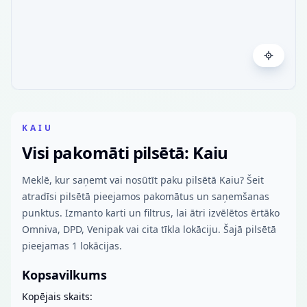
KAIU
Visi pakomāti pilsētā: Kaiu
Meklē, kur saņemt vai nosūtīt paku pilsētā Kaiu? Šeit
atradīsi pilsētā pieejamos pakomātus un saņemšanas
punktus. Izmanto karti un filtrus, lai ātri izvēlētos ērtāko
Omniva, DPD, Venipak vai cita tīkla lokāciju. Šajā pilsētā
pieejamas 1 lokācijas.
Kopsavilkums
Kopējais skaits: