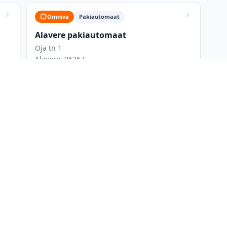
Omniva
Pakiautomaat
Alavere pakiautomaat
Oja tn 1
Alavere, 96367
da
st võrgust: Omniva, SmartPosti. Kõigi pakiautomaatide nimekirjas a
kuaegu ning maksimaalseid paki mõõtmeid. Saad filtreerida ainult 
likuid korraga, et leida parim asukoht. Kõige mugavamad on tavali
, kuna sinna pääseb autoga ja saab külastada ka muudel asjaajam
aupluse lahtiolekuajast.
de (Omniva, DPD, SmartPosti, Venipak, DHL Express, Unisend ja uDr