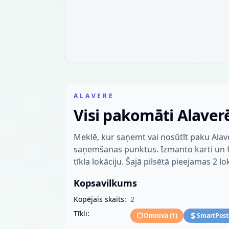
ALAVERE
Visi pakomāti Alaver
Meklē, kur saņemt vai nosūtīt paku Alav
saņemšanas punktus. Izmanto karti un fil
tīkla lokāciju. Šajā pilsētā pieejamas 2 lo
Kopsavilkums
Kopējais skaits:
2
Tīkli:
Omniva
(
1
)
SmartPost