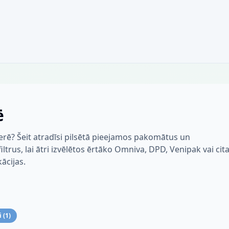
ē
erē? Šeit atradīsi pilsētā pieejamos pakomātus un
trus, lai ātri izvēlētos ērtāko Omniva, DPD, Venipak vai cit
kācijas.
i
(
1
)