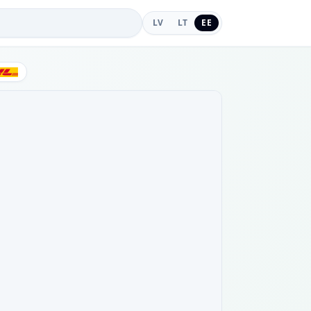
LV
LT
EE
DHL