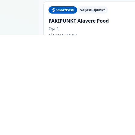
SmartPosti
Väljastuspunkt
PAKIPUNKT Alavere Pood
Oja 1
Alavere, 74401
Esmaspäev: 10:00-19:00
Alavere Pood OÜ
Alavere pakiautomaadid: mida tea
Alavere linnas on 2 pakiautomaati 2 erineva
võrgukuuluvust ja võimaluse korral lahtiole
lemmik teenusepakkuja, või vaadata kõiki va
toidukaupluste juures paiknevad automaadid
avalikus kohas asuv automaat, mis ei sõltu k
Andmeid uuendatakse iga päev otse pakivõrku