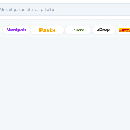
ēt pakomātu vai pilsētu
Posti
Venipak
Latvijas Pasts
Unisend
uDrop