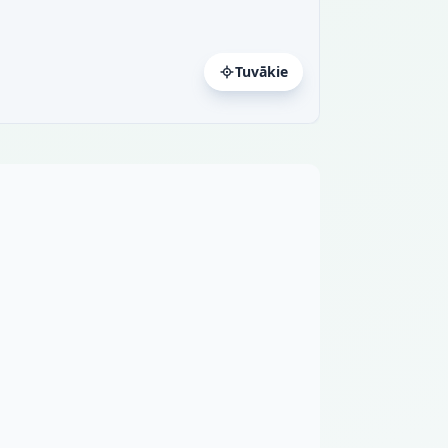
Tuvākie
a