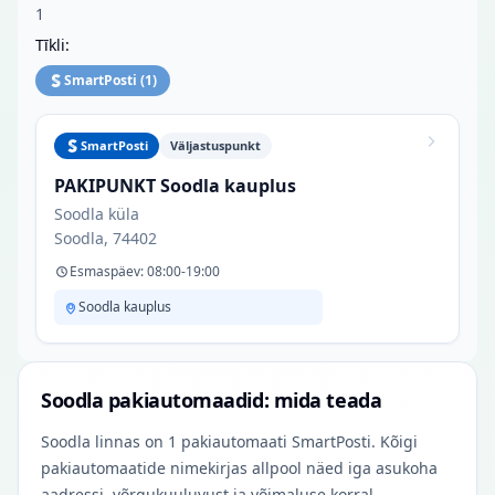
1
Tīkli:
SmartPosti
(
1
)
SmartPosti
Väljastuspunkt
PAKIPUNKT Soodla kauplus
Soodla küla
Soodla, 74402
Esmaspäev: 08:00-19:00
Soodla kauplus
Soodla pakiautomaadid: mida teada
Soodla linnas on 1 pakiautomaati SmartPosti. Kõigi
pakiautomaatide nimekirjas allpool näed iga asukoha
aadressi, võrgukuuluvust ja võimaluse korral