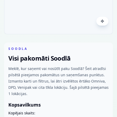
SOODLA
Visi pakomāti Soodlā
Meklē, kur saņemt vai nosūtīt paku Soodlā? Šeit atradīsi
pilsētā pieejamos pakomātus un saņemšanas punktus.
Izmanto karti un filtrus, lai ātri izvēlētos ērtāko Omniva,
DPD, Venipak vai cita tīkla lokāciju. Šajā pilsētā pieejamas
1 lokācijas.
Kopsavilkums
Kopējais skaits: