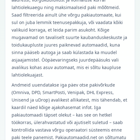
lahtiolekuaegu ning maksimaalseid paki mõõtmeid.
Saad filtreerida ainult ühe võrgu pakiautomaate, kui
sul on juba lemmik teenusepakkuja, või vaadata kõiki
valikuid korraga, et leida parim asukoht. Kõige
mugavamad on tavaliselt suurte kaubanduskeskuste ja
toidukaupluste juures paiknevad automaadid, kuna
sinna pääseb autoga ja saab külastada ka muudel
asjaajamistel. Ööpäevaringseks juurdepääsuks vali
avalikus kohas asuv automaat, mis ei sõltu kaupluse
lahtiolekuajast.
Andmeid uuendatakse iga päev otse pakivõrkude
(Omniva, DPD, SmartPosti, Venipak, DHL Express,
Unisend ja uDrop) avalikest allikatest, mis tähendab, et
kaardil näed kõige ajakohasemat infot. Iga
pakiautomaadi täpset olekut – kas see on hetkel
töökorras, ülerahvastatud või ajutiselt suletud – saab
kontrollida vastava võrgu operaatori süsteemis enne
paki teele panemist. Pakiautomaadid.net on sõltumatu