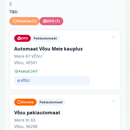
2
Tīkli:
Omniva
(
1
)
DPD
(
1
)
DPD
Pakiautomaat
Automaat Võsu Meie kauplus
Mere 67 VÕSU
Võsu, 45501
Avatud 24/7
VÕSU
Omniva
Pakiautomaat
Võsu pakiautomaat
Mere tn 63
Võsu, 96298