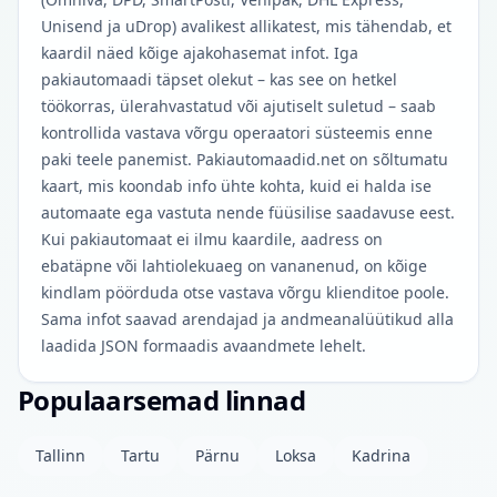
Unisend ja uDrop) avalikest allikatest, mis tähendab, et
kaardil näed kõige ajakohasemat infot. Iga
pakiautomaadi täpset olekut – kas see on hetkel
töökorras, ülerahvastatud või ajutiselt suletud – saab
kontrollida vastava võrgu operaatori süsteemis enne
paki teele panemist. Pakiautomaadid.net on sõltumatu
kaart, mis koondab info ühte kohta, kuid ei halda ise
automaate ega vastuta nende füüsilise saadavuse eest.
Kui pakiautomaat ei ilmu kaardile, aadress on
ebatäpne või lahtiolekuaeg on vananenud, on kõige
kindlam pöörduda otse vastava võrgu klienditoe poole.
Sama infot saavad arendajad ja andmeanalüütikud alla
laadida JSON formaadis avaandmete lehelt.
Populaarsemad linnad
Tallinn
Tartu
Pärnu
Loksa
Kadrina