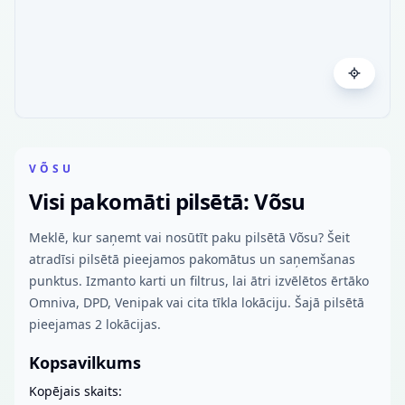
VÕSU
Visi pakomāti pilsētā: Võsu
Meklē, kur saņemt vai nosūtīt paku pilsētā Võsu? Šeit
atradīsi pilsētā pieejamos pakomātus un saņemšanas
punktus. Izmanto karti un filtrus, lai ātri izvēlētos ērtāko
Omniva, DPD, Venipak vai cita tīkla lokāciju. Šajā pilsētā
pieejamas 2 lokācijas.
Kopsavilkums
Kopējais skaits: