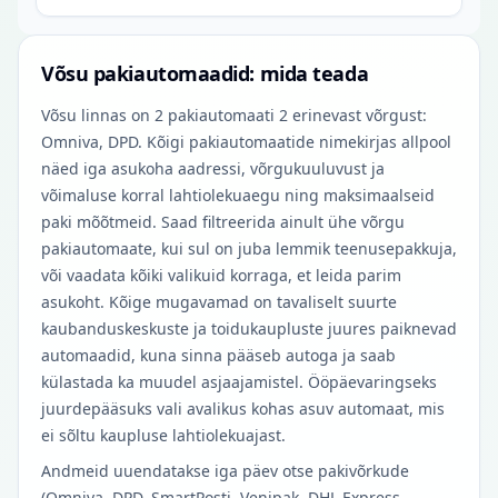
Võsu pakiautomaadid: mida teada
Võsu linnas on 2 pakiautomaati 2 erinevast võrgust:
Omniva, DPD. Kõigi pakiautomaatide nimekirjas allpool
näed iga asukoha aadressi, võrgukuuluvust ja
võimaluse korral lahtiolekuaegu ning maksimaalseid
paki mõõtmeid. Saad filtreerida ainult ühe võrgu
pakiautomaate, kui sul on juba lemmik teenusepakkuja,
või vaadata kõiki valikuid korraga, et leida parim
asukoht. Kõige mugavamad on tavaliselt suurte
kaubanduskeskuste ja toidukaupluste juures paiknevad
automaadid, kuna sinna pääseb autoga ja saab
külastada ka muudel asjaajamistel. Ööpäevaringseks
juurdepääsuks vali avalikus kohas asuv automaat, mis
ei sõltu kaupluse lahtiolekuajast.
Andmeid uuendatakse iga päev otse pakivõrkude
(Omniva, DPD, SmartPosti, Venipak, DHL Express,