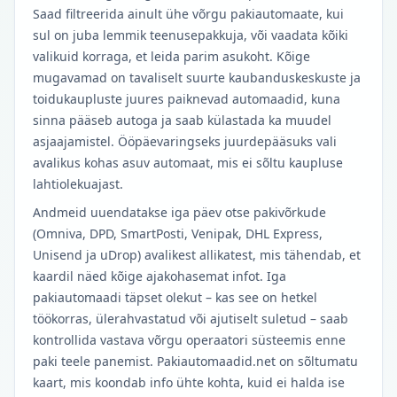
Saad filtreerida ainult ühe võrgu pakiautomaate, kui
sul on juba lemmik teenusepakkuja, või vaadata kõiki
valikuid korraga, et leida parim asukoht. Kõige
mugavamad on tavaliselt suurte kaubanduskeskuste ja
toidukaupluste juures paiknevad automaadid, kuna
sinna pääseb autoga ja saab külastada ka muudel
asjaajamistel. Ööpäevaringseks juurdepääsuks vali
avalikus kohas asuv automaat, mis ei sõltu kaupluse
lahtiolekuajast.
Andmeid uuendatakse iga päev otse pakivõrkude
(Omniva, DPD, SmartPosti, Venipak, DHL Express,
Unisend ja uDrop) avalikest allikatest, mis tähendab, et
kaardil näed kõige ajakohasemat infot. Iga
pakiautomaadi täpset olekut – kas see on hetkel
töökorras, ülerahvastatud või ajutiselt suletud – saab
kontrollida vastava võrgu operaatori süsteemis enne
paki teele panemist. Pakiautomaadid.net on sõltumatu
kaart, mis koondab info ühte kohta, kuid ei halda ise