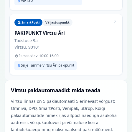
VIRTSU
SmartPosti
Väljastuspunkt
PAKIPUNKT Virtsu Äri
Tööstuse 9a
Virtsu, 90101
Esmaspäev: 10:00-16:00
Sirje Tamme Virtsu Äri pakipunkt
Virtsu pakiautomaadid: mida teada
Virtsu linnas on 5 pakiautomaati 5 erinevast võrgust:
Omniva, DPD, SmartPosti, Venipak, uDrop. Kõigi
pakiautomaatide nimekirjas allpool näed iga asukoha
aadressi, võrgukuuluvust ja võimaluse korral
lahtiolekuaegu ning maksimaalseid paki mõõtmeid.