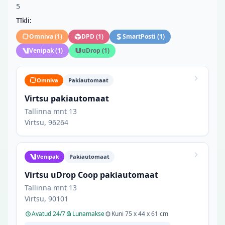
5
Tīkli:
Omniva
(
1
)
DPD
(
1
)
SmartPosti
(
1
)
Venipak
(
1
)
uDrop
(
1
)
Omniva
Pakiautomaat
Virtsu pakiautomaat
Tallinna mnt 13
Virtsu, 96264
Venipak
Pakiautomaat
Virtsu uDrop Coop pakiautomaat
Tallinna mnt 13
Virtsu, 90101
Avatud 24/7
Lunamakse
Kuni 75 x 44 x 61 cm