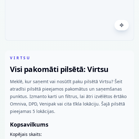
VIRTSU
Visi pakomāti pilsētā: Virtsu
Meklē, kur saņemt vai nosūtīt paku pilsētā Virtsu? Šeit
atradīsi pilsētā pieejamos pakomātus un saņemšanas
punktus. Izmanto karti un filtrus, lai ātri izvēlētos ērtāko
Omniva, DPD, Venipak vai cita tīkla lokāciju. Šajā pilsētā
pieejamas 5 lokācijas.
Kopsavilkums
Kopējais skaits: