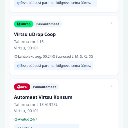
Sissepääsust paremal külgneva seina ääres.
uDrop
Pakiautomaat
Virtsu uDrop Coop
Tallinna mnt 13
Virtsu, 90101
Lahtioleku aeg: 00:24
Suurused L, M, S, XL, XS
Sissepääsust paremal külgneva seina ääres.
DPD
Pakiautomaat
Automaat Virtsu Konsum
Tallinna mnt 13 VIRTSU
Virtsu, 90101
Avatud 24/7