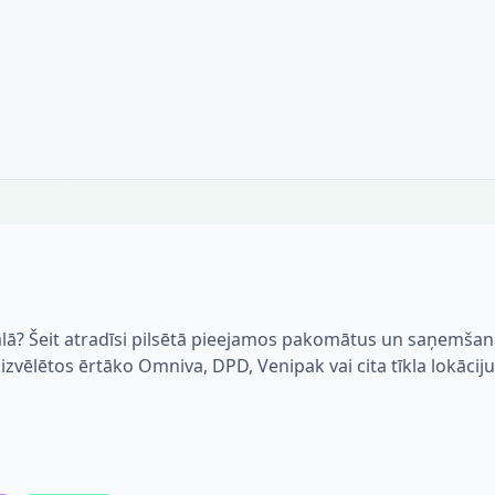
alā? Šeit atradīsi pilsētā pieejamos pakomātus un saņemša
i izvēlētos ērtāko Omniva, DPD, Venipak vai cita tīkla lokāciju