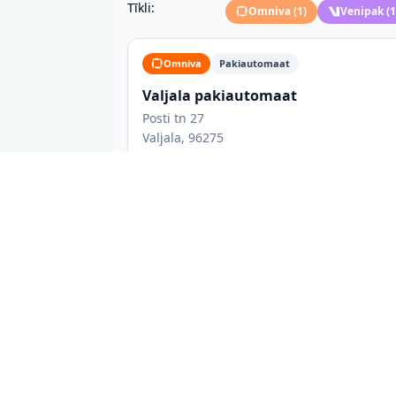
Tīkli:
Omniva
(
1
)
Venipak
(
1
Omniva
Pakiautomaat
Valjala pakiautomaat
Posti tn 27
Valjala, 96275
Valjala pakiautomaadid: mida tea
Valjala linnas on 3 pakiautomaati 3 erineva
võrgukuuluvust ja võimaluse korral lahtiole
lemmik teenusepakkuja, või vaadata kõiki va