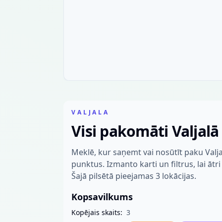
VALJALA
Visi pakomāti Valjalā
Meklē, kur saņemt vai nosūtīt paku Valj
punktus. Izmanto karti un filtrus, lai ātr
Šajā pilsētā pieejamas 3 lokācijas.
Kopsavilkums
Kopējais skaits:
3