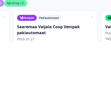
)
uDrop
(
1
)
Venipak
Pakiautomaat
Saaremaa Valjala Coop Venipak
Va
pakiautomaat
Pos
Val
Posti tn 27
Valjala, 94302
L
Õues
Avatud 24/7
Lunamakse
Kuni 41 x 39,5 x 61 cm
Pakiautomaat asub väljas, vasakul pool
sissepääsu; 24/7
da
st võrgust: Omniva, Venipak, uDrop. Kõigi pakiautomaatide nimekirj
kuaegu ning maksimaalseid paki mõõtmeid. Saad filtreerida ainult 
likuid korraga, et leida parim asukoht. Kõige mugavamad on tavali