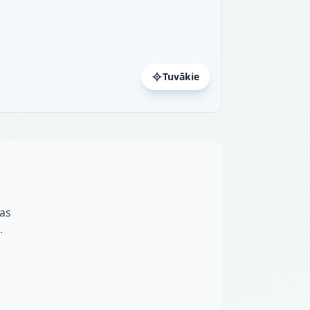
Tuvākie
nas
.