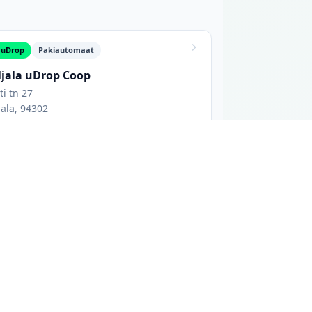
uDrop
Pakiautomaat
ljala uDrop Coop
ti tn 27
jala, 94302
ahtioleku aeg: 00:24
Suurused L, M, S, XL, XS
Sissepääsust vasakul maja esifassaadil.
as allpool näed iga asukoha aadressi,
ühe võrgu pakiautomaate, kui sul on juba
selt suurte kaubanduskeskuste ja