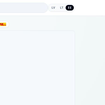
LV
LT
EE
DHL