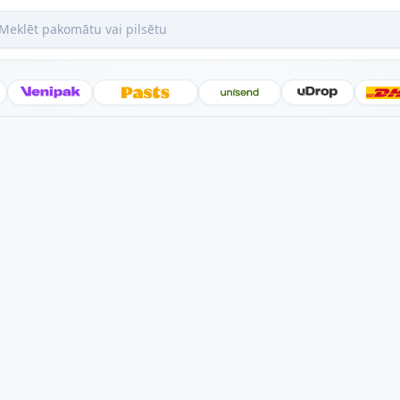
ēt pakomātu vai pilsētu
Posti
Venipak
Latvijas Pasts
Unisend
uDrop