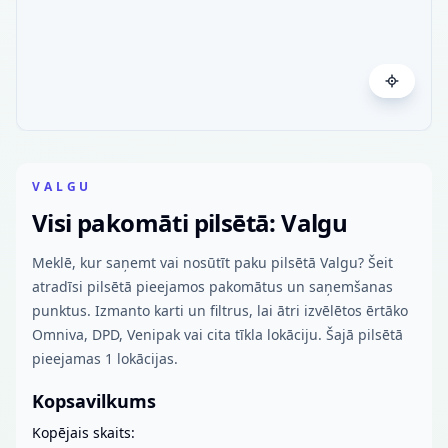
VALGU
Visi pakomāti pilsētā: Valgu
Meklē, kur saņemt vai nosūtīt paku pilsētā Valgu? Šeit
atradīsi pilsētā pieejamos pakomātus un saņemšanas
punktus. Izmanto karti un filtrus, lai ātri izvēlētos ērtāko
Omniva, DPD, Venipak vai cita tīkla lokāciju. Šajā pilsētā
pieejamas 1 lokācijas.
Kopsavilkums
Kopējais skaits: