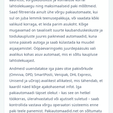
lahtiolekuaegu ning maksimaalseid paki mõõtmeid.
Saad filtreerida ainult ühe võrgu pakiautomaate, kui
sul on juba lemmik teenusepakkuja, või vaadata kõiki
valikuid korraga, et leida parim asukoht. Kõige
mugavamad on tavaliselt suurte kaubanduskeskuste ja
toidukaupluste juures paiknevad automaadid, kuna
sinna pääseb autoga ja saab külastada ka muudel
asjaajamistel. Ööpäevaringseks juurdepääsuks vali
avalikus kohas asuv automaat, mis ei sõltu kaupluse
lahtiolekuajast.
Andmeid uuendatakse iga päev otse pakivõrkude
(Omniva, DPD, SmartPosti, Venipak, DHL Express,
Unisend ja uDrop) avalikest allikatest, mis tähendab, et
kaardil näed kõige ajakohasemat infot. Iga
pakiautomaadi täpset olekut – kas see on hetkel
töökorras, ülerahvastatud või ajutiselt suletud – saab
kontrollida vastava võrgu operaatori süsteemis enne
paki teele panemist. Pakiautomaadid.net on sõltumatu