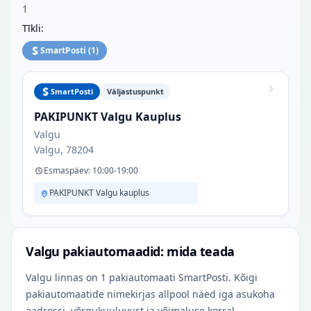
1
Tīkli:
SmartPosti
(
1
)
SmartPosti
Väljastuspunkt
PAKIPUNKT Valgu Kauplus
Valgu
Valgu, 78204
Esmaspäev: 10:00-19:00
PAKIPUNKT Valgu kauplus
Valgu pakiautomaadid: mida teada
Valgu linnas on 1 pakiautomaati SmartPosti. Kõigi
pakiautomaatide nimekirjas allpool näed iga asukoha
aadressi, võrgukuuluvust ja võimaluse korral