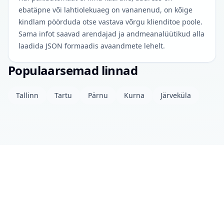
ebatäpne või lahtiolekuaeg on vananenud, on kõige
kindlam pöörduda otse vastava võrgu klienditoe poole.
Sama infot saavad arendajad ja andmeanalüütikud alla
laadida JSON formaadis avaandmete lehelt.
Populaarsemad linnad
Tallinn
Tartu
Pärnu
Kurna
Järveküla
Projektist
Kontakt
Privaatsuspoliitika
Avaandmed
© 2026 drinkits DEV
•
Andmed uuendatud: täna 04:00