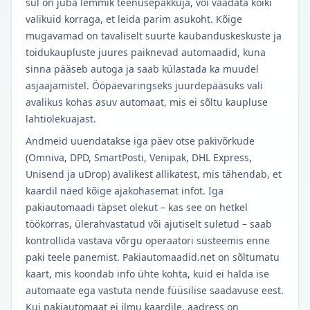
sul on juba lemmik teenusepakkuja, või vaadata kõiki
valikuid korraga, et leida parim asukoht. Kõige
mugavamad on tavaliselt suurte kaubanduskeskuste ja
toidukaupluste juures paiknevad automaadid, kuna
sinna pääseb autoga ja saab külastada ka muudel
asjaajamistel. Ööpäevaringseks juurdepääsuks vali
avalikus kohas asuv automaat, mis ei sõltu kaupluse
lahtiolekuajast.
Andmeid uuendatakse iga päev otse pakivõrkude
(Omniva, DPD, SmartPosti, Venipak, DHL Express,
Unisend ja uDrop) avalikest allikatest, mis tähendab, et
kaardil näed kõige ajakohasemat infot. Iga
pakiautomaadi täpset olekut – kas see on hetkel
töökorras, ülerahvastatud või ajutiselt suletud – saab
kontrollida vastava võrgu operaatori süsteemis enne
paki teele panemist. Pakiautomaadid.net on sõltumatu
kaart, mis koondab info ühte kohta, kuid ei halda ise
automaate ega vastuta nende füüsilise saadavuse eest.
Kui pakiautomaat ei ilmu kaardile, aadress on