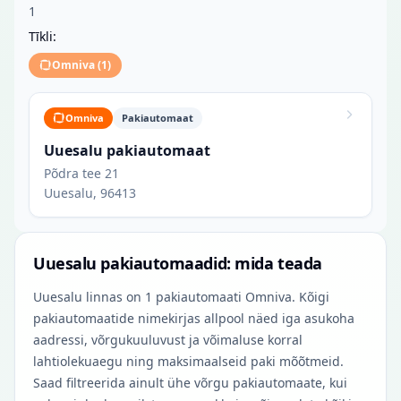
1
Tīkli:
Omniva
(
1
)
Omniva
Pakiautomaat
Uuesalu pakiautomaat
Põdra tee 21
Uuesalu, 96413
Uuesalu pakiautomaadid: mida teada
Uuesalu linnas on 1 pakiautomaati Omniva. Kõigi
pakiautomaatide nimekirjas allpool näed iga asukoha
aadressi, võrgukuuluvust ja võimaluse korral
lahtiolekuaegu ning maksimaalseid paki mõõtmeid.
Saad filtreerida ainult ühe võrgu pakiautomaate, kui