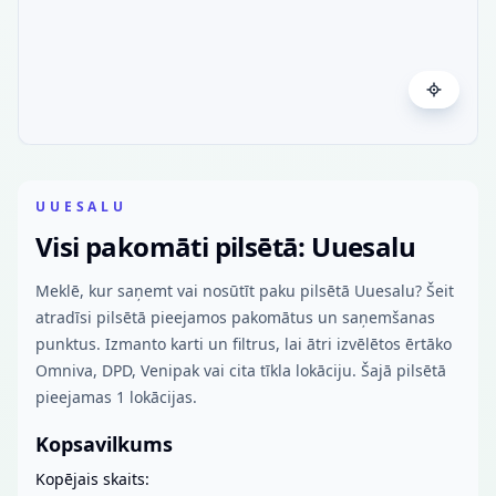
UUESALU
Visi pakomāti pilsētā: Uuesalu
Meklē, kur saņemt vai nosūtīt paku pilsētā Uuesalu? Šeit
atradīsi pilsētā pieejamos pakomātus un saņemšanas
punktus. Izmanto karti un filtrus, lai ātri izvēlētos ērtāko
Omniva, DPD, Venipak vai cita tīkla lokāciju. Šajā pilsētā
pieejamas 1 lokācijas.
Kopsavilkums
Kopējais skaits: