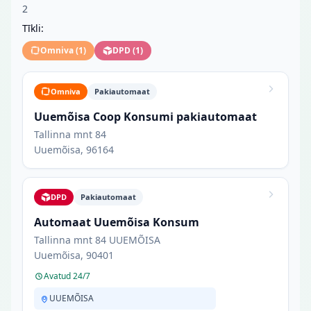
2
Tīkli:
Omniva
(
1
)
DPD
(
1
)
Omniva
Pakiautomaat
Uuemõisa Coop Konsumi pakiautomaat
Tallinna mnt 84
Uuemõisa, 96164
DPD
Pakiautomaat
Automaat Uuemõisa Konsum
Tallinna mnt 84 UUEMÕISA
Uuemõisa, 90401
Avatud 24/7
UUEMÕISA