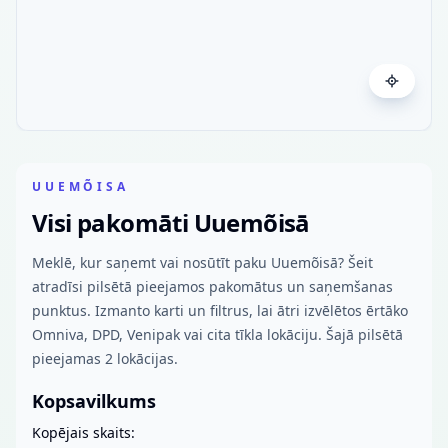
UUEMÕISA
Visi pakomāti Uuemõisā
Meklē, kur saņemt vai nosūtīt paku Uuemõisā? Šeit
atradīsi pilsētā pieejamos pakomātus un saņemšanas
punktus. Izmanto karti un filtrus, lai ātri izvēlētos ērtāko
Omniva, DPD, Venipak vai cita tīkla lokāciju. Šajā pilsētā
pieejamas 2 lokācijas.
Kopsavilkums
Kopējais skaits: