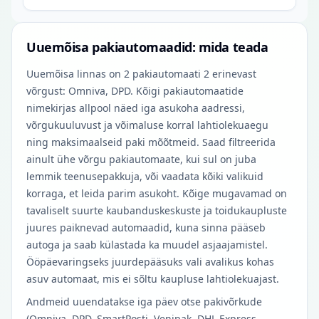
Uuemõisa pakiautomaadid: mida teada
Uuemõisa linnas on 2 pakiautomaati 2 erinevast
võrgust: Omniva, DPD. Kõigi pakiautomaatide
nimekirjas allpool näed iga asukoha aadressi,
võrgukuuluvust ja võimaluse korral lahtiolekuaegu
ning maksimaalseid paki mõõtmeid. Saad filtreerida
ainult ühe võrgu pakiautomaate, kui sul on juba
lemmik teenusepakkuja, või vaadata kõiki valikuid
korraga, et leida parim asukoht. Kõige mugavamad on
tavaliselt suurte kaubanduskeskuste ja toidukaupluste
juures paiknevad automaadid, kuna sinna pääseb
autoga ja saab külastada ka muudel asjaajamistel.
Ööpäevaringseks juurdepääsuks vali avalikus kohas
asuv automaat, mis ei sõltu kaupluse lahtiolekuajast.
Andmeid uuendatakse iga päev otse pakivõrkude
(Omniva, DPD, SmartPosti, Venipak, DHL Express,