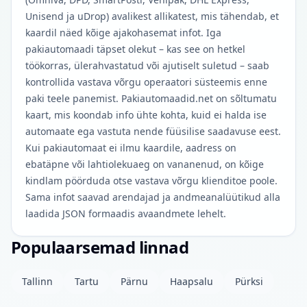
Unisend ja uDrop) avalikest allikatest, mis tähendab, et
kaardil näed kõige ajakohasemat infot. Iga
pakiautomaadi täpset olekut – kas see on hetkel
töökorras, ülerahvastatud või ajutiselt suletud – saab
kontrollida vastava võrgu operaatori süsteemis enne
paki teele panemist. Pakiautomaadid.net on sõltumatu
kaart, mis koondab info ühte kohta, kuid ei halda ise
automaate ega vastuta nende füüsilise saadavuse eest.
Kui pakiautomaat ei ilmu kaardile, aadress on
ebatäpne või lahtiolekuaeg on vananenud, on kõige
kindlam pöörduda otse vastava võrgu klienditoe poole.
Sama infot saavad arendajad ja andmeanalüütikud alla
laadida JSON formaadis avaandmete lehelt.
Populaarsemad linnad
Tallinn
Tartu
Pärnu
Haapsalu
Pürksi