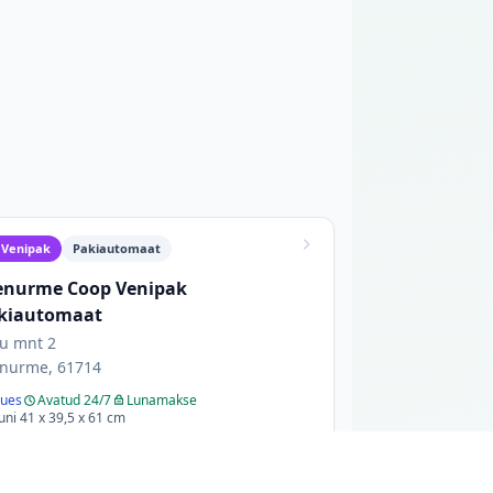
a
Venipak
Pakiautomaat
enurme Coop Venipak
kiautomaat
u mnt 2
nurme, 61714
ues
Avatud 24/7
Lunamakse
uni 41 x 39,5 x 61 cm
Pakiautomaat asub väljas, paremal pool keskuse
sissepääsu; 24/7