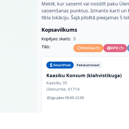
Meklē, kur saņemt vai nosūtīt paku Üle
saņemšanas punktus. Izmanto karti un fil
tīkla lokāciju. Šajā pilsētā pieejamas 5 lo
Kopsavilkums
Kopējais skaits:
5
Tīkli:
Omniva
(
1
)
DPD
(
1
)
SmartPosti
Pakiautomaat
Kaasiku Konsum (klahvistikuga)
Kaasiku 35
Ülenurme, 61714
Iga päev 09:00-22:00
sissepääsu juures