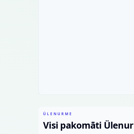
ÜLENURME
Visi pakomāti Ülenu