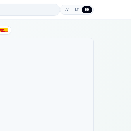
LV
LT
EE
DHL