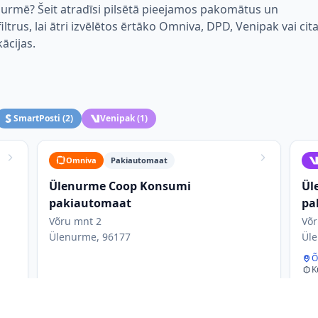
nurmē? Šeit atradīsi pilsētā pieejamos pakomātus un
trus, lai ātri izvēlētos ērtāko Omniva, DPD, Venipak vai cit
kācijas.
SmartPosti
(
2
)
Venipak
(
1
)
Omniva
Pakiautomaat
Ülenurme Coop Konsumi
Ül
pakiautomaat
pa
Võru mnt 2
Võr
Ülenurme, 96177
Üle
Õ
K