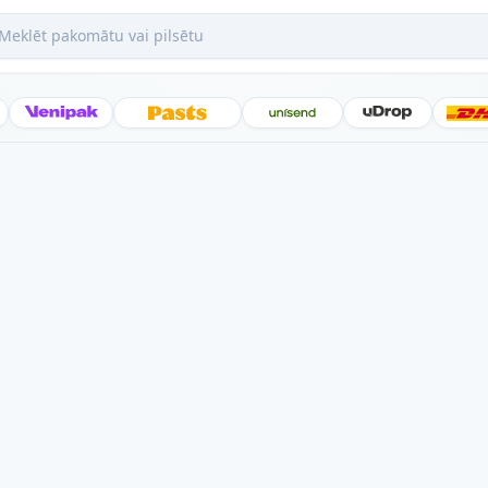
ēt pakomātu vai pilsētu
Posti
Venipak
Latvijas Pasts
Unisend
uDrop