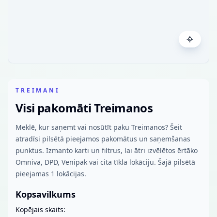
TREIMANI
Visi pakomāti Treimanos
Meklē, kur saņemt vai nosūtīt paku Treimanos? Šeit
atradīsi pilsētā pieejamos pakomātus un saņemšanas
punktus. Izmanto karti un filtrus, lai ātri izvēlētos ērtāko
Omniva, DPD, Venipak vai cita tīkla lokāciju. Šajā pilsētā
pieejamas 1 lokācijas.
Kopsavilkums
Kopējais skaits: