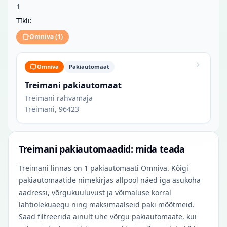
1
Tīkli:
Omniva
(
1
)
Omniva
Pakiautomaat
Treimani pakiautomaat
Treimani rahvamaja
Treimani, 96423
Treimani pakiautomaadid: mida teada
Treimani linnas on 1 pakiautomaati Omniva. Kõigi
pakiautomaatide nimekirjas allpool näed iga asukoha
aadressi, võrgukuuluvust ja võimaluse korral
lahtiolekuaegu ning maksimaalseid paki mõõtmeid.
Saad filtreerida ainult ühe võrgu pakiautomaate, kui