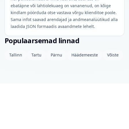
ebatäpne või lahtiolekuaeg on vananenud, on kõige
kindlam pöörduda otse vastava võrgu klienditoe poole.
Sama infot saavad arendajad ja andmeanalüütikud alla
laadida JSON formaadis avaandmete lehelt.
Populaarsemad linnad
Tallinn
Tartu
Pärnu
Häädemeeste
Võiste
Projektist
Kontakt
Privaatsuspoliitika
Avaandmed
© 2026 drinkits DEV
•
Andmed uuendatud: täna 04:00