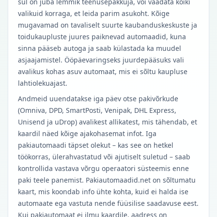
sul on juba lemmik teenusepakkuja, või vaadata kõiki
valikuid korraga, et leida parim asukoht. Kõige
mugavamad on tavaliselt suurte kaubanduskeskuste ja
toidukaupluste juures paiknevad automaadid, kuna
sinna pääseb autoga ja saab külastada ka muudel
asjaajamistel. Ööpäevaringseks juurdepääsuks vali
avalikus kohas asuv automaat, mis ei sõltu kaupluse
lahtiolekuajast.
Andmeid uuendatakse iga päev otse pakivõrkude
(Omniva, DPD, SmartPosti, Venipak, DHL Express,
Unisend ja uDrop) avalikest allikatest, mis tähendab, et
kaardil näed kõige ajakohasemat infot. Iga
pakiautomaadi täpset olekut – kas see on hetkel
töökorras, ülerahvastatud või ajutiselt suletud – saab
kontrollida vastava võrgu operaatori süsteemis enne
paki teele panemist. Pakiautomaadid.net on sõltumatu
kaart, mis koondab info ühte kohta, kuid ei halda ise
automaate ega vastuta nende füüsilise saadavuse eest.
Kui pakiautomaat ei ilmu kaardile, aadress on