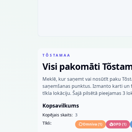
TÕSTAMAA
Visi pakomāti Tõsta
Meklē, kur saņemt vai nosūtīt paku Tõs
saņemšanas punktus. Izmanto karti un fil
tīkla lokāciju. Šajā pilsētā pieejamas 3 lo
Kopsavilkums
Kopējais skaits:
3
Tīkli:
Omniva
(
1
)
DPD
(
1
)