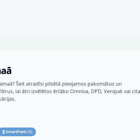
maā
tamaā? Šeit atradīsi pilsētā pieejamos pakomātus un
trus, lai ātri izvēlētos ērtāko Omniva, DPD, Venipak vai cit
kācijas.
SmartPosti
(
1
)