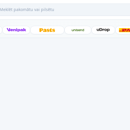
ēt pakomātu vai pilsētu
Posti
Venipak
Latvijas Pasts
Unisend
uDrop