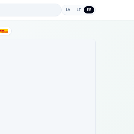
LV
LT
EE
DHL