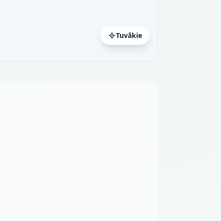
Tuvākie
a