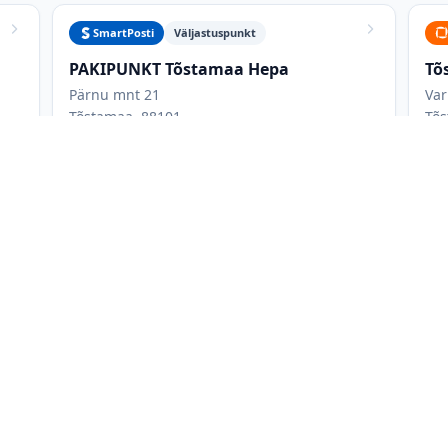
SmartPosti
Väljastuspunkt
PAKIPUNKT Tõstamaa Hepa
Tõ
Pärnu mnt 21
Var
Tõstamaa, 88101
Tõs
Iga päev 07:00-21:00
Tõstamaa Hepa kauplus
eada
ast võrgust: Omniva, DPD, SmartPosti. Kõigi pakiautomaatide nimek
kuaegu ning maksimaalseid paki mõõtmeid. Saad filtreerida ainult 
likuid korraga, et leida parim asukoht. Kõige mugavamad on tavali
, kuna sinna pääseb autoga ja saab külastada ka muudel asjaajam
aupluse lahtiolekuajast.
de (Omniva, DPD, SmartPosti, Venipak, DHL Express, Unisend ja uDr