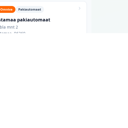
Omniva
Pakiautomaat
stamaa pakiautomaat
bla mnt 2
tamaa, 96269
irjas allpool näed iga asukoha aadressi,
ühe võrgu pakiautomaate, kui sul on juba
selt suurte kaubanduskeskuste ja
istel. Ööpäevaringseks juurdepääsuks vali
op) avalikest allikatest, mis tähendab, et