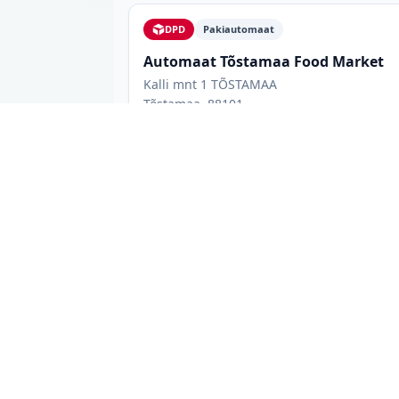
DPD
Pakiautomaat
Automaat Tõstamaa Food Market
Kalli mnt 1 TÕSTAMAA
Tõstamaa, 88101
Avatud 24/7
TÕSTAMAA
Tõstamaa pakiautomaadid: mida t
Tõstamaa linnas on 3 pakiautomaati 3 erinev
võrgukuuluvust ja võimaluse korral lahtiole
lemmik teenusepakkuja, või vaadata kõiki va
toidukaupluste juures paiknevad automaadid
avalikus kohas asuv automaat, mis ei sõltu k
Andmeid uuendatakse iga päev otse pakivõrku