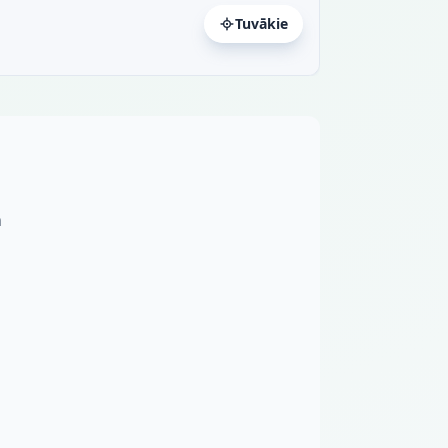
Tuvākie
n
a