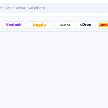
ēt pakomātu vai pilsētu
Posti
Venipak
Latvijas Pasts
Unisend
uDrop