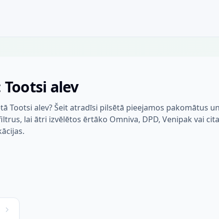
 Tootsi alev
tā Tootsi alev? Šeit atradīsi pilsētā pieejamos pakomātus u
trus, lai ātri izvēlētos ērtāko Omniva, DPD, Venipak vai cit
kācijas.