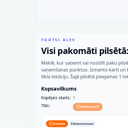
TOOTSI ALEV
Visi pakomāti pilsētā:
Meklē, kur saņemt vai nosūtīt paku pilsē
saņemšanas punktus. Izmanto karti un fil
tīkla lokāciju. Šajā pilsētā pieejamas 1 lo
Kopsavilkums
Kopējais skaits:
1
Tīkli:
Omniva
(
1
)
Omniva
Pakiautomaat