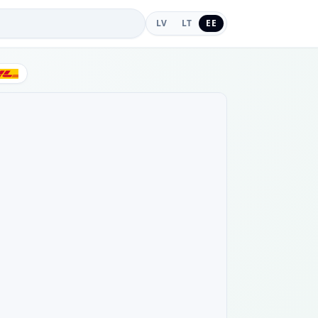
LV
LT
EE
DHL