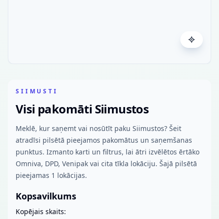
SIIMUSTI
Visi pakomāti Siimustos
Meklē, kur saņemt vai nosūtīt paku Siimustos? Šeit
atradīsi pilsētā pieejamos pakomātus un saņemšanas
punktus. Izmanto karti un filtrus, lai ātri izvēlētos ērtāko
Omniva, DPD, Venipak vai cita tīkla lokāciju. Šajā pilsētā
pieejamas 1 lokācijas.
Kopsavilkums
Kopējais skaits: