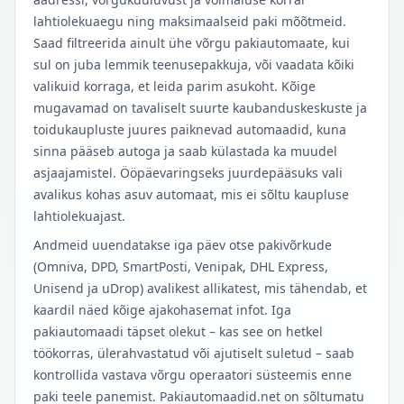
lahtiolekuaegu ning maksimaalseid paki mõõtmeid.
Saad filtreerida ainult ühe võrgu pakiautomaate, kui
sul on juba lemmik teenusepakkuja, või vaadata kõiki
valikuid korraga, et leida parim asukoht. Kõige
mugavamad on tavaliselt suurte kaubanduskeskuste ja
toidukaupluste juures paiknevad automaadid, kuna
sinna pääseb autoga ja saab külastada ka muudel
asjaajamistel. Ööpäevaringseks juurdepääsuks vali
avalikus kohas asuv automaat, mis ei sõltu kaupluse
lahtiolekuajast.
Andmeid uuendatakse iga päev otse pakivõrkude
(Omniva, DPD, SmartPosti, Venipak, DHL Express,
Unisend ja uDrop) avalikest allikatest, mis tähendab, et
kaardil näed kõige ajakohasemat infot. Iga
pakiautomaadi täpset olekut – kas see on hetkel
töökorras, ülerahvastatud või ajutiselt suletud – saab
kontrollida vastava võrgu operaatori süsteemis enne
paki teele panemist. Pakiautomaadid.net on sõltumatu