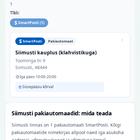
1
Tīkli:
SmartPosti
(
1
)
SmartPosti
Pakiautomaat
Siimusti kauplus (klahvistikuga)
Toominga tn 9
Siimusti, 48444
Iga päev 10:00-20:00
Sissepääsu kõrval
Siimusti pakiautomaadid: mida teada
Siimusti linnas on 1 pakiautomaati SmartPosti. Kõigi
pakiautomaatide nimekirjas allpool näed iga asukoha
aadressi, võrgukuuluvust ja võimaluse korral