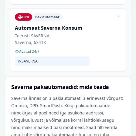
DPD
Pakiautomaat
Automaat Saverna Konsum
Teeristi SAVERNA
Saverna, 63418
Avatud 24/7
SAVERNA
Saverna pakiautomaadid: mida teada
Saverna linnas on 3 pakiautomaati 3 erinevast võrgust:
Omniva, DPD, SmartPosti. Kõigi pakiautomaatide
nimekirjas allpool näed iga asukoha aadressi,
võrgukuuluvust ja võimaluse korral lahtiolekuaegu
ning maksimaalseid paki mõõtmeid. Saad filtreerida
ainult ühe võrgu pakiautomaate, kui sul on juba