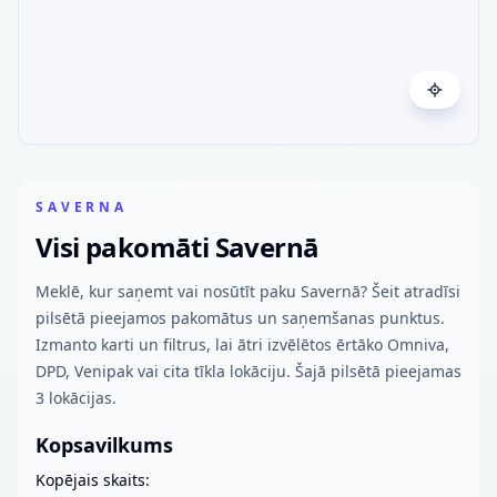
SAVERNA
Visi pakomāti Savernā
Meklē, kur saņemt vai nosūtīt paku Savernā? Šeit atradīsi
pilsētā pieejamos pakomātus un saņemšanas punktus.
Izmanto karti un filtrus, lai ātri izvēlētos ērtāko Omniva,
DPD, Venipak vai cita tīkla lokāciju. Šajā pilsētā pieejamas
3 lokācijas.
Kopsavilkums
Kopējais skaits: