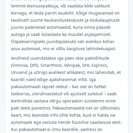
lemmik teenusepakkuja, või vaadata kõiki valikuid
korraga, et leida parim asukoht. Kõige mugavamad on
tavaliselt suurte kaubanduskeskuste ja toidukaupluste
juures paiknevad automaadid, kuna sinna pääseb
autoga ja saab külastada ka muudel asjaajamistel.
Ööpäevaringseks juurdepääsuks vali avalikus kohas
asuv automaat, mis ei sõltu kaupluse lahtiolekuajast.
Andmeid uuendatakse iga päev otse pakivõrkude
(Omniva, DPD, SmartPosti, Venipak, DHL Express,
Unisend ja uDrop) avalikest allikatest, mis tähendab, et
kaardil näed kõige ajakohasemat infot. Iga
pakiautomaadi täpset olekut – kas see on hetkel
töökorras, ülerahvastatud või ajutiselt suletud – saab
kontrollida vastava võrgu operaatori süsteemis enne
paki teele panemist. Pakiautomaadid.net on sõltumatu
kaart, mis koondab info ühte kohta, kuid ei halda ise
automaate ega vastuta nende füüsilise saadavuse eest.
Kui pakiautomaat ei ilmu kaardile, aadress on