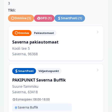
3
Tīkli:
Omniva
(
1
)
DPD
(
1
)
SmartPosti
(
1
)
Omniva
Pakiautomaat
Saverna pakiautomaat
Kooli tee 5
Saverna, 96368
SmartPosti
Väljastuspunkt
PAKIPUNKT Saverna Buffik
Suure-Tammiku
Saverna, 63418
Esmaspäev: 08:00-18:00
Saverna Buffik