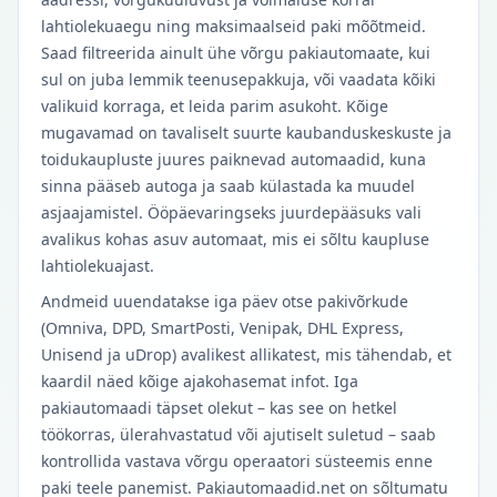
lahtiolekuaegu ning maksimaalseid paki mõõtmeid.
Saad filtreerida ainult ühe võrgu pakiautomaate, kui
sul on juba lemmik teenusepakkuja, või vaadata kõiki
valikuid korraga, et leida parim asukoht. Kõige
mugavamad on tavaliselt suurte kaubanduskeskuste ja
toidukaupluste juures paiknevad automaadid, kuna
sinna pääseb autoga ja saab külastada ka muudel
asjaajamistel. Ööpäevaringseks juurdepääsuks vali
avalikus kohas asuv automaat, mis ei sõltu kaupluse
lahtiolekuajast.
Andmeid uuendatakse iga päev otse pakivõrkude
(Omniva, DPD, SmartPosti, Venipak, DHL Express,
Unisend ja uDrop) avalikest allikatest, mis tähendab, et
kaardil näed kõige ajakohasemat infot. Iga
pakiautomaadi täpset olekut – kas see on hetkel
töökorras, ülerahvastatud või ajutiselt suletud – saab
kontrollida vastava võrgu operaatori süsteemis enne
paki teele panemist. Pakiautomaadid.net on sõltumatu