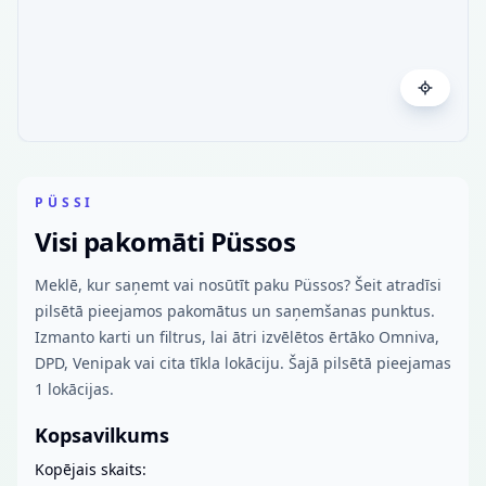
PÜSSI
Visi pakomāti Püssos
Meklē, kur saņemt vai nosūtīt paku Püssos? Šeit atradīsi
pilsētā pieejamos pakomātus un saņemšanas punktus.
Izmanto karti un filtrus, lai ātri izvēlētos ērtāko Omniva,
DPD, Venipak vai cita tīkla lokāciju. Šajā pilsētā pieejamas
1 lokācijas.
Kopsavilkums
Kopējais skaits: