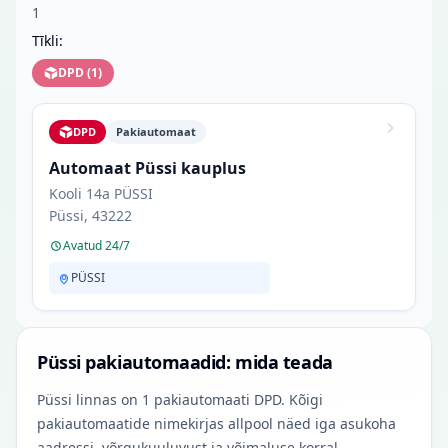
1
Tīkli:
DPD
(
1
)
DPD
Pakiautomaat
Automaat Püssi kauplus
Kooli 14a PÜSSI
Püssi, 43222
Avatud 24/7
PÜSSI
Püssi pakiautomaadid: mida teada
Püssi linnas on 1 pakiautomaati DPD. Kõigi
pakiautomaatide nimekirjas allpool näed iga asukoha
aadressi, võrgukuuluvust ja võimaluse korral