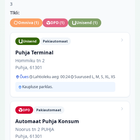
3
Tīkli:
Omniva
(
1
)
DPD
(
1
)
Unisend
(
1
)
Unisend
Pakiautomaat
Puhja Terminal
Hommiku tn 2
Puhja, 61301
Õues
Lahtioleku aeg: 00:24
Suurused L, M, S, XL, XS
Kaupluse parklas.
DPD
Pakiautomaat
Automaat Puhja Konsum
Noorus tn 2 PUHJA
Puhja, 61301