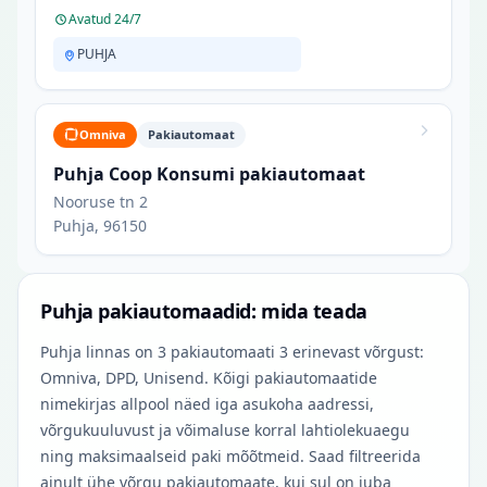
Avatud 24/7
PUHJA
Omniva
Pakiautomaat
Puhja Coop Konsumi pakiautomaat
Nooruse tn 2
Puhja, 96150
Puhja pakiautomaadid: mida teada
Puhja linnas on 3 pakiautomaati 3 erinevast võrgust:
Omniva, DPD, Unisend. Kõigi pakiautomaatide
nimekirjas allpool näed iga asukoha aadressi,
võrgukuuluvust ja võimaluse korral lahtiolekuaegu
ning maksimaalseid paki mõõtmeid. Saad filtreerida
ainult ühe võrgu pakiautomaate, kui sul on juba