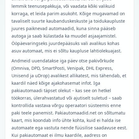
lemmik teenusepakkuja, või vaadata kõiki valikuid
korraga, et leida parim asukoht. Kõige mugavamad on
tavaliselt suurte kaubanduskeskuste ja toidukaupluste
juures paiknevad automaadid, kuna sinna pääseb
autoga ja saab külastada ka muudel asjaajamistel.
Ööpäevaringseks juurdepääsuks vali avalikus kohas
asuv automaat, mis ei sõltu kaupluse lahtiolekuajast.
Andmeid uuendatakse iga päev otse pakivõrkude
(Omniva, DPD, SmartPosti, Venipak, DHL Express,
Unisend ja uDrop) avalikest allikatest, mis tähendab, et
kaardil näed kõige ajakohasemat infot. Iga
pakiautomaadi täpset olekut – kas see on hetkel
töökorras, ülerahvastatud või ajutiselt suletud – saab
kontrollida vastava võrgu operaatori süsteemis enne
paki teele panemist. Pakiautomaadid.net on sõltumatu
kaart, mis koondab info ühte kohta, kuid ei halda ise
automaate ega vastuta nende füüsilise saadavuse eest.
Kui pakiautomaat ei ilmu kaardile, aadress on