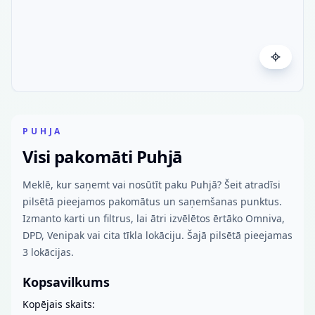
PUHJA
Visi pakomāti Puhjā
Meklē, kur saņemt vai nosūtīt paku Puhjā? Šeit atradīsi
pilsētā pieejamos pakomātus un saņemšanas punktus.
Izmanto karti un filtrus, lai ātri izvēlētos ērtāko Omniva,
DPD, Venipak vai cita tīkla lokāciju. Šajā pilsētā pieejamas
3 lokācijas.
Kopsavilkums
Kopējais skaits: