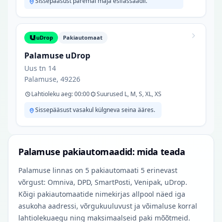
Sissepääsust paremal maja esifassaadil.
uDrop
Pakiautomaat
Palamuse uDrop
Uus tn 14
Palamuse, 49226
Lahtioleku aeg: 00:00
Suurused L, M, S, XL, XS
Sissepääsust vasakul külgneva seina ääres.
Palamuse pakiautomaadid: mida teada
Palamuse linnas on 5 pakiautomaati 5 erinevast
võrgust: Omniva, DPD, SmartPosti, Venipak, uDrop.
Kõigi pakiautomaatide nimekirjas allpool näed iga
asukoha aadressi, võrgukuuluvust ja võimaluse korral
lahtiolekuaegu ning maksimaalseid paki mõõtmeid.