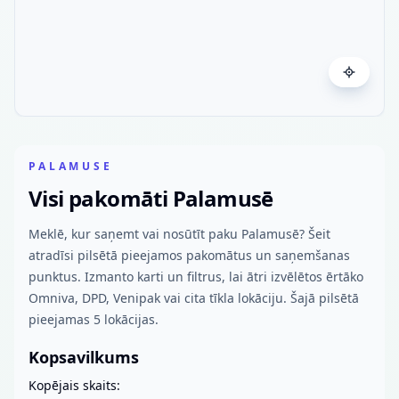
PALAMUSE
Visi pakomāti Palamusē
Meklē, kur saņemt vai nosūtīt paku Palamusē? Šeit
atradīsi pilsētā pieejamos pakomātus un saņemšanas
punktus. Izmanto karti un filtrus, lai ātri izvēlētos ērtāko
Omniva, DPD, Venipak vai cita tīkla lokāciju. Šajā pilsētā
pieejamas 5 lokācijas.
Kopsavilkums
Kopējais skaits: