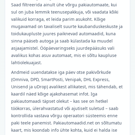
Saad filtreerida ainult ühe võrgu pakiautomaate, kui
sul on juba lemmik teenusepakkuja, või vaadata kõiki
valikuid korraga, et leida parim asukoht. Kõige
mugavamad on tavaliselt suurte kaubanduskeskuste ja
toidukaupluste juures paiknevad automaadid, kuna
sinna pääseb autoga ja saab külastada ka muudel
asjaajamistel. Ööpäevaringseks juurdepääsuks vali
avalikus kohas asuv automaat, mis ei sõltu kaupluse
lahtiolekuajast.
Andmeid uuendatakse iga päev otse pakivõrkude
(Omniva, DPD, SmartPosti, Venipak, DHL Express,
Unisend ja uDrop) avalikest allikatest, mis tähendab, et
kaardil näed kõige ajakohasemat infot. Iga
pakiautomaadi täpset olekut – kas see on hetkel
töökorras, ülerahvastatud või ajutiselt suletud – saab
kontrollida vastava võrgu operaatori süsteemis enne
paki teele panemist. Pakiautomaadid.net on sõltumatu
kaart, mis koondab info ühte kohta, kuid ei halda ise