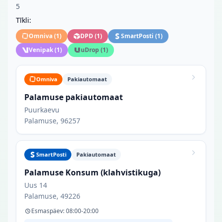
5
Tīkli:
Omniva
(
1
)
DPD
(
1
)
SmartPosti
(
1
)
Venipak
(
1
)
uDrop
(
1
)
Omniva
Pakiautomaat
Palamuse pakiautomaat
Puurkaevu
Palamuse, 96257
SmartPosti
Pakiautomaat
Palamuse Konsum (klahvistikuga)
Uus 14
Palamuse, 49226
Esmaspäev: 08:00-20:00