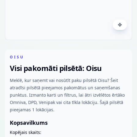
OISU
Visi pakomāti pilsētā: Oisu
Meklē, kur saņemt vai nosūtīt paku pilsētā Oisu? Šeit
atradīsi pilsētā pieejamos pakomātus un saņemšanas
punktus. Izmanto karti un filtrus, lai ātri izvēlētos ērtāko
Omniva, DPD, Venipak vai cita tīkla lokāciju. Šajā pilsētā
pieejamas 1 lokācijas.
Kopsavilkums
Kopējais skaits: