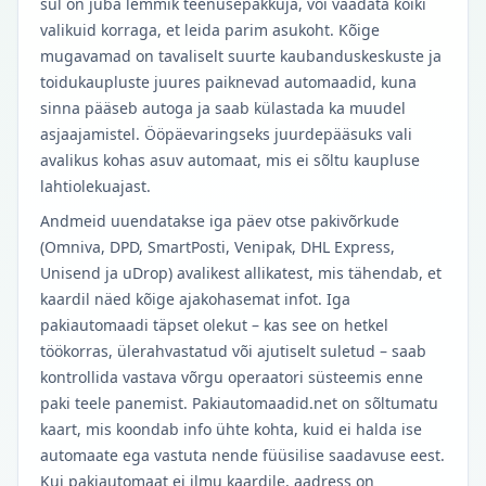
sul on juba lemmik teenusepakkuja, või vaadata kõiki
valikuid korraga, et leida parim asukoht. Kõige
mugavamad on tavaliselt suurte kaubanduskeskuste ja
toidukaupluste juures paiknevad automaadid, kuna
sinna pääseb autoga ja saab külastada ka muudel
asjaajamistel. Ööpäevaringseks juurdepääsuks vali
avalikus kohas asuv automaat, mis ei sõltu kaupluse
lahtiolekuajast.
Andmeid uuendatakse iga päev otse pakivõrkude
(Omniva, DPD, SmartPosti, Venipak, DHL Express,
Unisend ja uDrop) avalikest allikatest, mis tähendab, et
kaardil näed kõige ajakohasemat infot. Iga
pakiautomaadi täpset olekut – kas see on hetkel
töökorras, ülerahvastatud või ajutiselt suletud – saab
kontrollida vastava võrgu operaatori süsteemis enne
paki teele panemist. Pakiautomaadid.net on sõltumatu
kaart, mis koondab info ühte kohta, kuid ei halda ise
automaate ega vastuta nende füüsilise saadavuse eest.
Kui pakiautomaat ei ilmu kaardile, aadress on