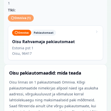
1
Tīkli:
Omniva
(
1
)
Omniva
Pakiautomaat
Oisu Rahvamaja pakiautomaat
Estonia pst 1
Oisu, 96417
Oisu pakiautomaadid: mida teada
Oisu linnas on 1 pakiautomaati Omniva. Kõigi
pakiautomaatide nimekirjas allpool näed iga asukoha
aadressi, võrgukuuluvust ja võimaluse korral
lahtiolekuaegu ning maksimaalseid paki mõõtmeid.
Saad filtreerida ainult ühe võrgu pakiautomaate, kui