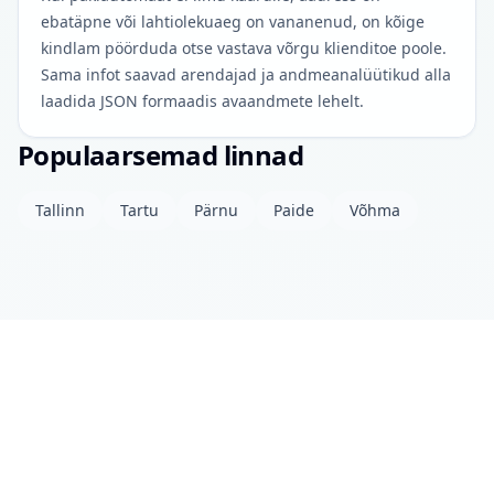
ebatäpne või lahtiolekuaeg on vananenud, on kõige
kindlam pöörduda otse vastava võrgu klienditoe poole.
Sama infot saavad arendajad ja andmeanalüütikud alla
laadida JSON formaadis avaandmete lehelt.
Populaarsemad linnad
Tallinn
Tartu
Pärnu
Paide
Võhma
Projektist
Kontakt
Privaatsuspoliitika
Avaandmed
© 2026 drinkits DEV
•
Andmed uuendatud: täna 04:00