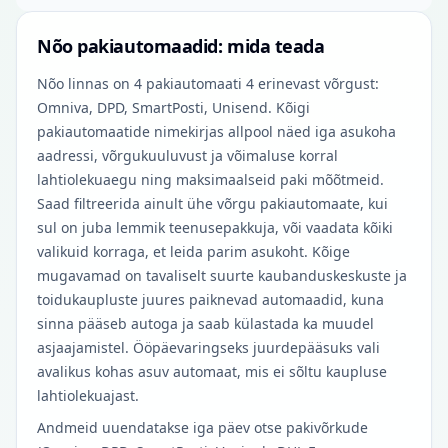
Nõo pakiautomaadid: mida teada
Nõo linnas on 4 pakiautomaati 4 erinevast võrgust:
Omniva, DPD, SmartPosti, Unisend. Kõigi
pakiautomaatide nimekirjas allpool näed iga asukoha
aadressi, võrgukuuluvust ja võimaluse korral
lahtiolekuaegu ning maksimaalseid paki mõõtmeid.
Saad filtreerida ainult ühe võrgu pakiautomaate, kui
sul on juba lemmik teenusepakkuja, või vaadata kõiki
valikuid korraga, et leida parim asukoht. Kõige
mugavamad on tavaliselt suurte kaubanduskeskuste ja
toidukaupluste juures paiknevad automaadid, kuna
sinna pääseb autoga ja saab külastada ka muudel
asjaajamistel. Ööpäevaringseks juurdepääsuks vali
avalikus kohas asuv automaat, mis ei sõltu kaupluse
lahtiolekuajast.
Andmeid uuendatakse iga päev otse pakivõrkude