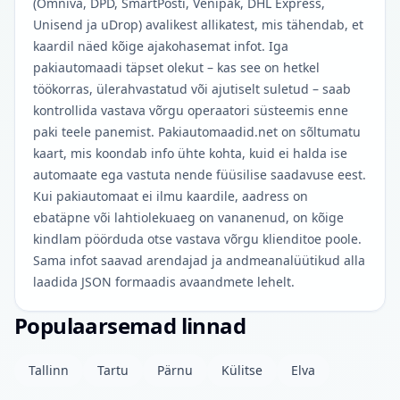
(Omniva, DPD, SmartPosti, Venipak, DHL Express,
Unisend ja uDrop) avalikest allikatest, mis tähendab, et
kaardil näed kõige ajakohasemat infot. Iga
pakiautomaadi täpset olekut – kas see on hetkel
töökorras, ülerahvastatud või ajutiselt suletud – saab
kontrollida vastava võrgu operaatori süsteemis enne
paki teele panemist. Pakiautomaadid.net on sõltumatu
kaart, mis koondab info ühte kohta, kuid ei halda ise
automaate ega vastuta nende füüsilise saadavuse eest.
Kui pakiautomaat ei ilmu kaardile, aadress on
ebatäpne või lahtiolekuaeg on vananenud, on kõige
kindlam pöörduda otse vastava võrgu klienditoe poole.
Sama infot saavad arendajad ja andmeanalüütikud alla
laadida JSON formaadis avaandmete lehelt.
Populaarsemad linnad
Tallinn
Tartu
Pärnu
Külitse
Elva