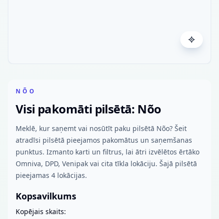
NÕO
Visi pakomāti pilsētā: Nõo
Meklē, kur saņemt vai nosūtīt paku pilsētā Nõo? Šeit
atradīsi pilsētā pieejamos pakomātus un saņemšanas
punktus. Izmanto karti un filtrus, lai ātri izvēlētos ērtāko
Omniva, DPD, Venipak vai cita tīkla lokāciju. Šajā pilsētā
pieejamas 4 lokācijas.
Kopsavilkums
Kopējais skaits: