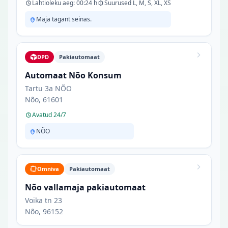
Lahtioleku aeg: 00:24 h
Suurused L, M, S, XL, XS
Maja tagant seinas.
DPD
Pakiautomaat
Automaat Nõo Konsum
Tartu 3a NÕO
Nõo, 61601
Avatud 24/7
NÕO
Omniva
Pakiautomaat
Nõo vallamaja pakiautomaat
Voika tn 23
Nõo, 96152