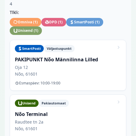
4
Tīkli:
Omniva
(
1
)
DPD
(
1
)
SmartPosti
(
1
)
Unisend
(
1
)
SmartPosti
Väljastuspunkt
PAKIPUNKT Nõo Männilinna Lilled
Oja 12
Nõo, 61601
Esmaspäev: 10:00-19:00
Unisend
Pakiautomaat
Nõo Terminal
Raudtee tn 2a
Nõo, 61601