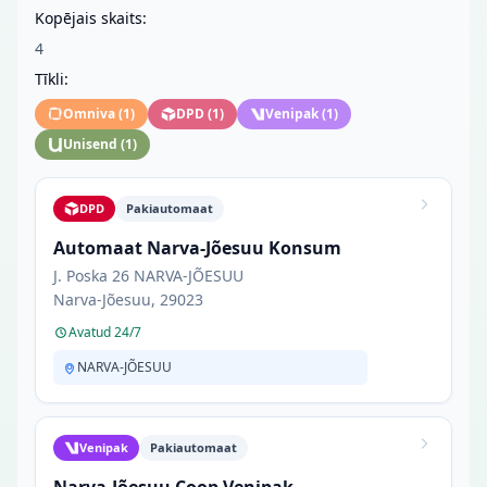
Kopējais skaits:
4
Tīkli:
Omniva
(
1
)
DPD
(
1
)
Venipak
(
1
)
Unisend
(
1
)
DPD
Pakiautomaat
Automaat Narva-Jõesuu Konsum
J. Poska 26 NARVA-JÕESUU
Narva-Jõesuu, 29023
Avatud 24/7
NARVA-JÕESUU
Venipak
Pakiautomaat