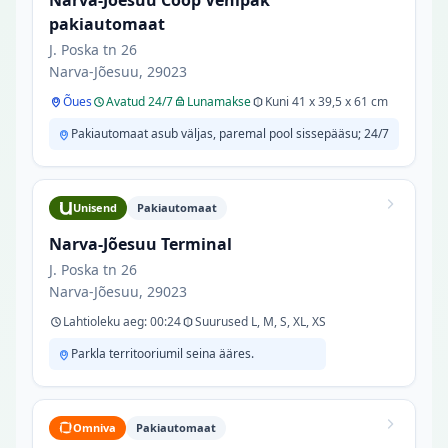
Narva-Jõesuu Coop Venipak
pakiautomaat
J. Poska tn 26
Narva-Jõesuu, 29023
Õues
Avatud 24/7
Lunamakse
Kuni 41 x 39,5 x 61 cm
Pakiautomaat asub väljas, paremal pool sissepääsu; 24/7
Unisend
Pakiautomaat
Narva-Jõesuu Terminal
J. Poska tn 26
Narva-Jõesuu, 29023
Lahtioleku aeg: 00:24
Suurused L, M, S, XL, XS
Parkla territooriumil seina ääres.
Omniva
Pakiautomaat