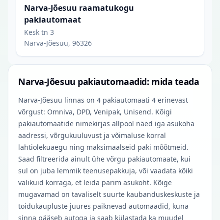
Narva-Jõesuu raamatukogu
pakiautomaat
Kesk tn 3
Narva-Jõesuu, 96326
Narva-Jõesuu pakiautomaadid: mida teada
Narva-Jõesuu linnas on 4 pakiautomaati 4 erinevast
võrgust: Omniva, DPD, Venipak, Unisend. Kõigi
pakiautomaatide nimekirjas allpool näed iga asukoha
aadressi, võrgukuuluvust ja võimaluse korral
lahtiolekuaegu ning maksimaalseid paki mõõtmeid.
Saad filtreerida ainult ühe võrgu pakiautomaate, kui
sul on juba lemmik teenusepakkuja, või vaadata kõiki
valikuid korraga, et leida parim asukoht. Kõige
mugavamad on tavaliselt suurte kaubanduskeskuste ja
toidukaupluste juures paiknevad automaadid, kuna
sinna pääseb autoga ja saab külastada ka muudel