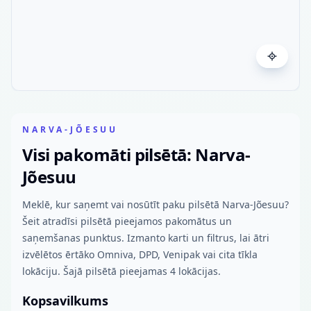
NARVA-JÕESUU
Visi pakomāti pilsētā: Narva-
Jõesuu
Meklē, kur saņemt vai nosūtīt paku pilsētā Narva-Jõesuu?
Šeit atradīsi pilsētā pieejamos pakomātus un
saņemšanas punktus. Izmanto karti un filtrus, lai ātri
izvēlētos ērtāko Omniva, DPD, Venipak vai cita tīkla
lokāciju. Šajā pilsētā pieejamas 4 lokācijas.
Kopsavilkums