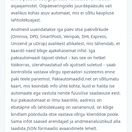
asjaajamistel. Ööpäevaringseks juurdepääsuks vali
avalikus kohas asuv automaat, mis ei sõltu kaupluse
lahtiolekuajast.
Andmeid uuendatakse iga päev otse pakivõrkude
(Omniva, DPD, SmartPosti, Venipak, DHL Express,
Unisend ja uDrop) avalikest allikatest, mis tähendab, et
kaardil näed kõige ajakohasemat infot. Iga
pakiautomaadi täpset olekut – kas see on hetkel
töökorras, ülerahvastatud või ajutiselt suletud – saab
kontrollida vastava võrgu operaatori süsteemis enne
paki teele panemist. Pakiautomaadid.net on sõltumatu
kaart, mis koondab info ühte kohta, kuid ei halda ise
automaate ega vastuta nende füüsilise saadavuse eest.
Kui pakiautomaat ei ilmu kaardile, aadress on
ebatäpne või lahtiolekuaeg on vananenud, on kõige
kindlam pöörduda otse vastava võrgu klienditoe poole.
Sama infot saavad arendajad ja andmeanalüütikud alla
laadida JSON formaadis avaandmete lehelt.