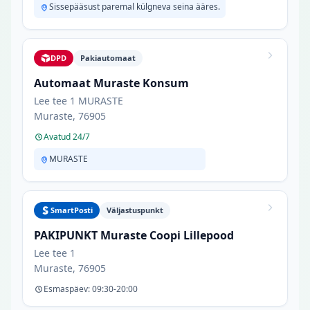
Sissepääsust paremal külgneva seina ääres.
DPD
Pakiautomaat
Automaat Muraste Konsum
Lee tee 1 MURASTE
Muraste, 76905
Avatud 24/7
MURASTE
SmartPosti
Väljastuspunkt
PAKIPUNKT Muraste Coopi Lillepood
Lee tee 1
Muraste, 76905
Esmaspäev: 09:30-20:00