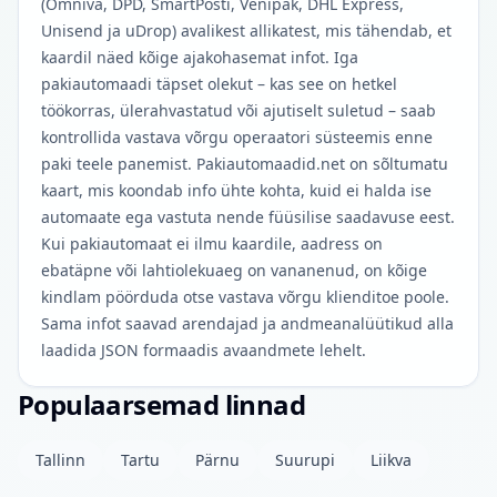
(Omniva, DPD, SmartPosti, Venipak, DHL Express,
Unisend ja uDrop) avalikest allikatest, mis tähendab, et
kaardil näed kõige ajakohasemat infot. Iga
pakiautomaadi täpset olekut – kas see on hetkel
töökorras, ülerahvastatud või ajutiselt suletud – saab
kontrollida vastava võrgu operaatori süsteemis enne
paki teele panemist. Pakiautomaadid.net on sõltumatu
kaart, mis koondab info ühte kohta, kuid ei halda ise
automaate ega vastuta nende füüsilise saadavuse eest.
Kui pakiautomaat ei ilmu kaardile, aadress on
ebatäpne või lahtiolekuaeg on vananenud, on kõige
kindlam pöörduda otse vastava võrgu klienditoe poole.
Sama infot saavad arendajad ja andmeanalüütikud alla
laadida JSON formaadis avaandmete lehelt.
Populaarsemad linnad
Tallinn
Tartu
Pärnu
Suurupi
Liikva