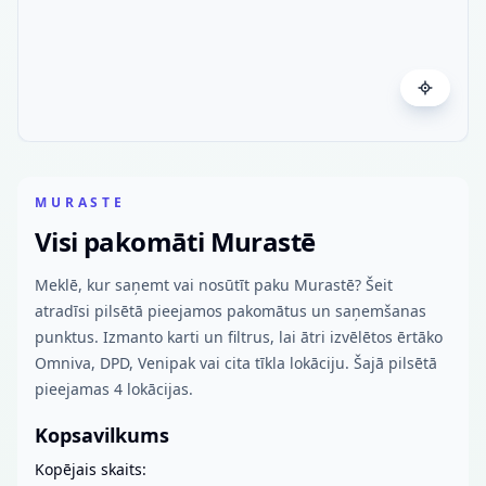
MURASTE
Visi pakomāti Murastē
Meklē, kur saņemt vai nosūtīt paku Murastē? Šeit
atradīsi pilsētā pieejamos pakomātus un saņemšanas
punktus. Izmanto karti un filtrus, lai ātri izvēlētos ērtāko
Omniva, DPD, Venipak vai cita tīkla lokāciju. Šajā pilsētā
pieejamas 4 lokācijas.
Kopsavilkums
Kopējais skaits: