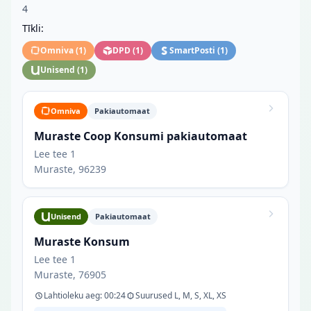
4
Tīkli:
Omniva
(
1
)
DPD
(
1
)
SmartPosti
(
1
)
Unisend
(
1
)
Omniva
Pakiautomaat
Muraste Coop Konsumi pakiautomaat
Lee tee 1
Muraste, 96239
Unisend
Pakiautomaat
Muraste Konsum
Lee tee 1
Muraste, 76905
Lahtioleku aeg: 00:24
Suurused L, M, S, XL, XS