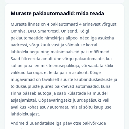
Muraste pakiautomaadid: mida teada
Muraste linnas on 4 pakiautomaati 4 erinevast võrgust:
Omniva, DPD, SmartPosti, Unisend. Kõigi
pakiautomaatide nimekirjas allpool näed iga asukoha
aadressi, võrgukuuluvust ja võimaluse korral
lahtiolekuaegu ning maksimaalseid paki mõõtmeid.
Saad filtreerida ainult ühe võrgu pakiautomaate, kui
sul on juba lemmik teenusepakkuja, või vaadata kõiki
valikuid korraga, et leida parim asukoht. Kõige
mugavamad on tavaliselt suurte kaubanduskeskuste ja
toidukaupluste juures paiknevad automaadid, kuna
sinna pääseb autoga ja saab külastada ka muudel
asjaajamistel. Ööpäevaringseks juurdepääsuks vali
avalikus kohas asuv automaat, mis ei sõltu kaupluse
lahtiolekuajast.
Andmeid uuendatakse iga päev otse pakivõrkude