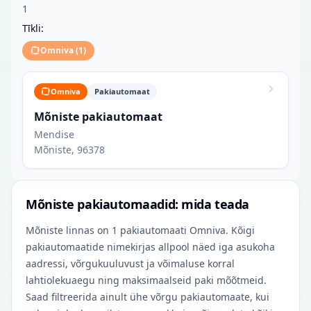
1
Tīkli:
Omniva
(
1
)
Omniva
Pakiautomaat
Mõniste pakiautomaat
Mendise
Mõniste, 96378
Mõniste pakiautomaadid: mida teada
Mõniste linnas on 1 pakiautomaati Omniva. Kõigi
pakiautomaatide nimekirjas allpool näed iga asukoha
aadressi, võrgukuuluvust ja võimaluse korral
lahtiolekuaegu ning maksimaalseid paki mõõtmeid.
Saad filtreerida ainult ühe võrgu pakiautomaate, kui