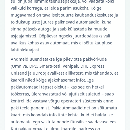
sul on juba lemmik teenusepakkuja, või vaadata kõiki
valikuid korraga, et leida parim asukoht. Kõige
mugavamad on tavaliselt suurte kaubanduskeskuste ja
toidukaupluste juures paiknevad automaadid, kuna
sinna pääseb autoga ja saab külastada ka muudel
asjaajamistel. Ööpäevaringseks juurdepääsuks vali
avalikus kohas asuv automaat, mis ei sõltu kaupluse
lahtiolekuajast.
Andmeid uuendatakse iga päev otse pakivõrkude
(Omniva, DPD, SmartPosti, Venipak, DHL Express,
Unisend ja uDrop) avalikest allikatest, mis tähendab, et
kaardil näed kõige ajakohasemat infot. Iga
pakiautomaadi täpset olekut – kas see on hetkel
töökorras, ülerahvastatud või ajutiselt suletud – saab
kontrollida vastava võrgu operaatori süsteemis enne
paki teele panemist. Pakiautomaadid.net on sõltumatu
kaart, mis koondab info ühte kohta, kuid ei halda ise
automaate ega vastuta nende füüsilise saadavuse eest.
Kui pakiautomaat ei ilmu kaardile, aadress on