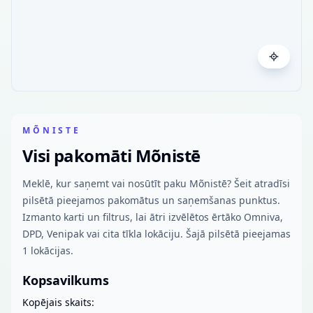
MÕNISTE
Visi pakomāti Mõnistē
Meklē, kur saņemt vai nosūtīt paku Mõnistē? Šeit atradīsi
pilsētā pieejamos pakomātus un saņemšanas punktus.
Izmanto karti un filtrus, lai ātri izvēlētos ērtāko Omniva,
DPD, Venipak vai cita tīkla lokāciju. Šajā pilsētā pieejamas
1 lokācijas.
Kopsavilkums
Kopējais skaits: