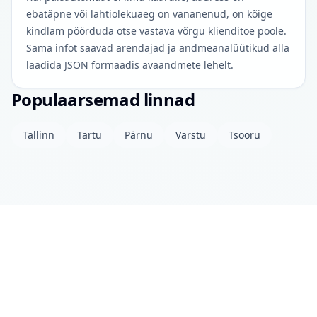
ebatäpne või lahtiolekuaeg on vananenud, on kõige
kindlam pöörduda otse vastava võrgu klienditoe poole.
Sama infot saavad arendajad ja andmeanalüütikud alla
laadida JSON formaadis avaandmete lehelt.
Populaarsemad linnad
Tallinn
Tartu
Pärnu
Varstu
Tsooru
Projektist
Kontakt
Privaatsuspoliitika
Avaandmed
© 2026 drinkits DEV
•
Andmed uuendatud: täna 04:00