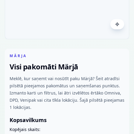
MÄRJA
Visi pakomāti Märjā
Meklē, kur saņemt vai nosūtīt paku Märjā? Šeit atradīsi
pilsētā pieejamos pakomātus un saņemšanas punktus.
Izmanto karti un filtrus, lai ātri izvēlētos ērtāko Omniva,
DPD, Venipak vai cita tīkla lokāciju. Šajā pilsētā pieejamas
1 lokācijas.
Kopsavilkums
Kopējais skaits: