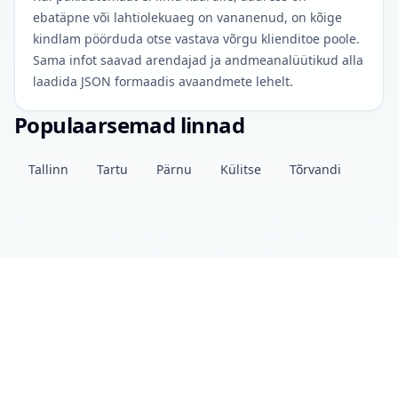
ebatäpne või lahtiolekuaeg on vananenud, on kõige
kindlam pöörduda otse vastava võrgu klienditoe poole.
Sama infot saavad arendajad ja andmeanalüütikud alla
laadida JSON formaadis avaandmete lehelt.
Populaarsemad linnad
Tallinn
Tartu
Pärnu
Külitse
Tõrvandi
Projektist
Kontakt
Privaatsuspoliitika
Avaandmed
© 2026 drinkits DEV
•
Andmed uuendatud: täna 04:00