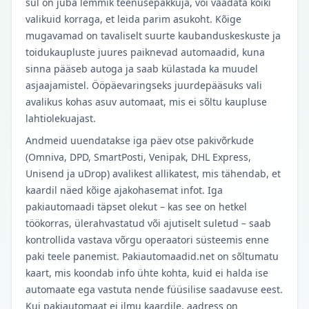
sul on juba lemmik teenusepakkuja, või vaadata kõiki
valikuid korraga, et leida parim asukoht. Kõige
mugavamad on tavaliselt suurte kaubanduskeskuste ja
toidukaupluste juures paiknevad automaadid, kuna
sinna pääseb autoga ja saab külastada ka muudel
asjaajamistel. Ööpäevaringseks juurdepääsuks vali
avalikus kohas asuv automaat, mis ei sõltu kaupluse
lahtiolekuajast.
Andmeid uuendatakse iga päev otse pakivõrkude
(Omniva, DPD, SmartPosti, Venipak, DHL Express,
Unisend ja uDrop) avalikest allikatest, mis tähendab, et
kaardil näed kõige ajakohasemat infot. Iga
pakiautomaadi täpset olekut – kas see on hetkel
töökorras, ülerahvastatud või ajutiselt suletud – saab
kontrollida vastava võrgu operaatori süsteemis enne
paki teele panemist. Pakiautomaadid.net on sõltumatu
kaart, mis koondab info ühte kohta, kuid ei halda ise
automaate ega vastuta nende füüsilise saadavuse eest.
Kui pakiautomaat ei ilmu kaardile, aadress on