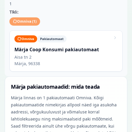
1
Tīkli:
Omniva
(
1
)
Omniva
Pakiautomaat
Märja Coop Konsumi pakiautomaat
Aisa tn 2
Märja, 96338
Märja pakiautomaadid: mida teada
Märja linnas on 1 pakiautomaati Omniva. Kõigi
pakiautomaatide nimekirjas allpool näed iga asukoha
aadressi, võrgukuuluvust ja võimaluse korral
lahtiolekuaegu ning maksimaalseid paki mõõtmeid.
Saad filtreerida ainult ühe võrgu pakiautomaate, kui