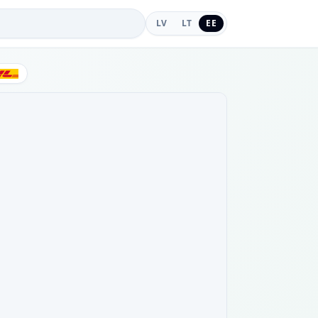
LV
LT
EE
DHL