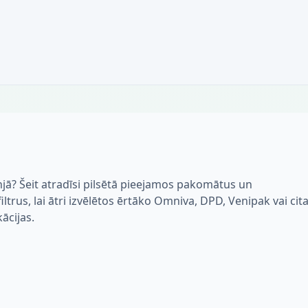
jā? Šeit atradīsi pilsētā pieejamos pakomātus un
trus, lai ātri izvēlētos ērtāko Omniva, DPD, Venipak vai cit
kācijas.