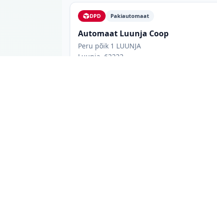
DPD
Pakiautomaat
Automaat Luunja Coop
Peru põik 1 LUUNJA
Luunja, 62222
Avatud 24/7
LUUNJA
Luunja pakiautomaadid: mida tea
Luunja linnas on 2 pakiautomaati 2 erinevas
ja võimaluse korral lahtiolekuaegu ning mak
teenusepakkuja, või vaadata kõiki valikuid 
juures paiknevad automaadid, kuna sinna pä
asuv automaat, mis ei sõltu kaupluse lahtiol
Andmeid uuendatakse iga päev otse pakivõrku