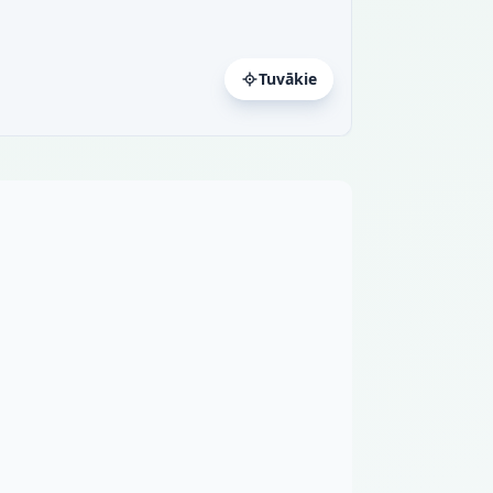
Tuvākie
a