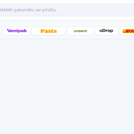
ēt pakomātu vai pilsētu
Posti
Venipak
Latvijas Pasts
Unisend
uDrop