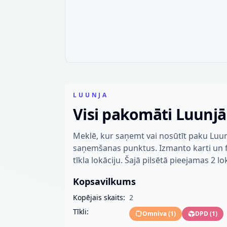
LUUNJA
Visi pakomāti Luunjā
Meklē, kur saņemt vai nosūtīt paku Luun
saņemšanas punktus. Izmanto karti un fil
tīkla lokāciju. Šajā pilsētā pieejamas 2 lo
Kopsavilkums
Kopējais skaits:
2
Tīkli:
Omniva
(
1
)
DPD
(
1
)