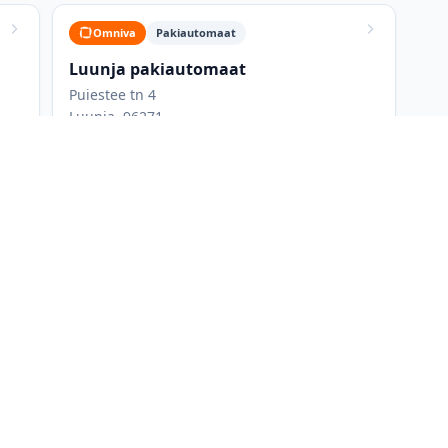
Omniva
Pakiautomaat
Luunja pakiautomaat
Puiestee tn 4
Luunja, 96271
da
t võrgust: Omniva, DPD. Kõigi pakiautomaatide nimekirjas allpool
simaalseid paki mõõtmeid. Saad filtreerida ainult ühe võrgu pakia
korraga, et leida parim asukoht. Kõige mugavamad on tavaliselt su
äseb autoga ja saab külastada ka muudel asjaajamistel. Ööpäevar
ekuajast.
de (Omniva, DPD, SmartPosti, Venipak, DHL Express, Unisend ja uDr