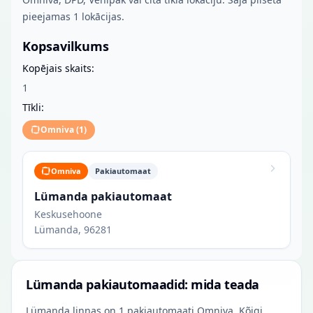
pieejamas 1 lokācijas.
Kopsavilkums
Kopējais skaits:
1
Tīkli:
Omniva
(
1
)
Omniva
Pakiautomaat
Lümanda pakiautomaat
Keskusehoone
Lümanda, 96281
Lümanda pakiautomaadid: mida teada
Lümanda linnas on 1 pakiautomaati Omniva. Kõigi