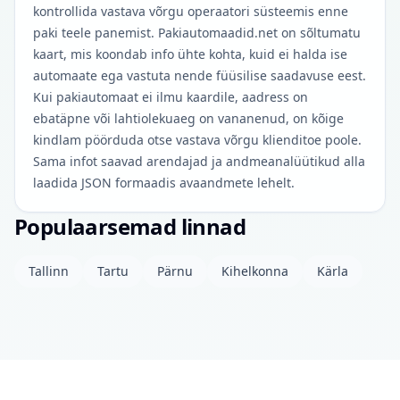
kontrollida vastava võrgu operaatori süsteemis enne
paki teele panemist. Pakiautomaadid.net on sõltumatu
kaart, mis koondab info ühte kohta, kuid ei halda ise
automaate ega vastuta nende füüsilise saadavuse eest.
Kui pakiautomaat ei ilmu kaardile, aadress on
ebatäpne või lahtiolekuaeg on vananenud, on kõige
kindlam pöörduda otse vastava võrgu klienditoe poole.
Sama infot saavad arendajad ja andmeanalüütikud alla
laadida JSON formaadis avaandmete lehelt.
Populaarsemad linnad
Tallinn
Tartu
Pärnu
Kihelkonna
Kärla