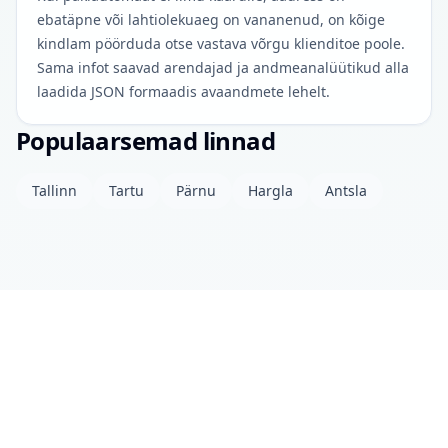
ebatäpne või lahtiolekuaeg on vananenud, on kõige
kindlam pöörduda otse vastava võrgu klienditoe poole.
Sama infot saavad arendajad ja andmeanalüütikud alla
laadida JSON formaadis avaandmete lehelt.
Populaarsemad linnad
Tallinn
Tartu
Pärnu
Hargla
Antsla
Projektist
Kontakt
Privaatsuspoliitika
Avaandmed
© 2026 drinkits DEV
•
Andmed uuendatud: eile 04:00