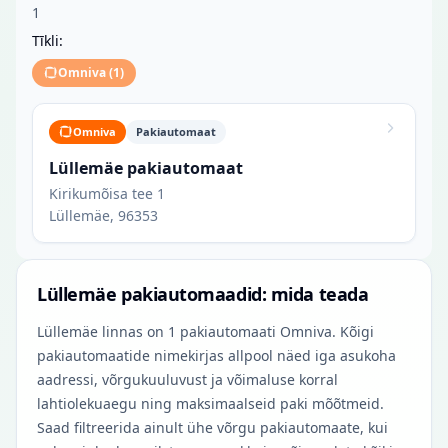
1
Tīkli:
Omniva
(
1
)
Omniva
Pakiautomaat
Lüllemäe pakiautomaat
Kirikumõisa tee 1
Lüllemäe, 96353
Lüllemäe pakiautomaadid: mida teada
Lüllemäe linnas on 1 pakiautomaati Omniva. Kõigi
pakiautomaatide nimekirjas allpool näed iga asukoha
aadressi, võrgukuuluvust ja võimaluse korral
lahtiolekuaegu ning maksimaalseid paki mõõtmeid.
Saad filtreerida ainult ühe võrgu pakiautomaate, kui