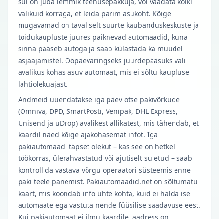
sul on juba lemmik teenusepakkuja, või vaadata kõiki
valikuid korraga, et leida parim asukoht. Kõige
mugavamad on tavaliselt suurte kaubanduskeskuste ja
toidukaupluste juures paiknevad automaadid, kuna
sinna pääseb autoga ja saab külastada ka muudel
asjaajamistel. Ööpäevaringseks juurdepääsuks vali
avalikus kohas asuv automaat, mis ei sõltu kaupluse
lahtiolekuajast.
Andmeid uuendatakse iga päev otse pakivõrkude
(Omniva, DPD, SmartPosti, Venipak, DHL Express,
Unisend ja uDrop) avalikest allikatest, mis tähendab, et
kaardil näed kõige ajakohasemat infot. Iga
pakiautomaadi täpset olekut – kas see on hetkel
töökorras, ülerahvastatud või ajutiselt suletud – saab
kontrollida vastava võrgu operaatori süsteemis enne
paki teele panemist. Pakiautomaadid.net on sõltumatu
kaart, mis koondab info ühte kohta, kuid ei halda ise
automaate ega vastuta nende füüsilise saadavuse eest.
Kui pakiautomaat ei ilmu kaardile, aadress on