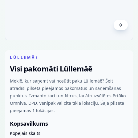
LÜLLEMÄE
Visi pakomāti Lüllemäē
Meklē, kur saņemt vai nosūtīt paku Lüllemäē? Šeit
atradīsi pilsētā pieejamos pakomātus un saņemšanas
punktus. Izmanto karti un filtrus, lai ātri izvēlētos ērtāko
Omniva, DPD, Venipak vai cita tīkla lokāciju. Šajā pilsētā
pieejamas 1 lokācijas.
Kopsavilkums
Kopējais skaits: